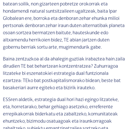
batean soilik, non gizarteen pobretze orokorrak eta
hondamendi natural suntsitzaileen ugaltzeak, baita Ipar
Globalean ere, borroka eta denboran zehar ehunka milioi
pertsonak denboran zehar iraun duten alternatibak planeta
osoan sortzea bermatzen baitute, hauteskunde edo
altxamendu herrikoien bidez, TE abian jartzen duten
gobernu berriak sortu arte, mugimendurik gabe.
Baina zentzuzkoa al da ahalegin guztiak irabaztea hain zaila
dirudien TE bat behartzean kontzentratzea? Zuhurragoa
litzateke bi eszenatokiei estrategia dual funtzionala
ezartzea: TEko bat postkapitalismorako bidean, beste bat
basakeriari aurre egiteko eta bizirik irauteko.
ESSren aldetik, estrategia dual hori hazi egingo litzateke,
eta, horretarako, behar gehiago asetzeko, erreferente
errepikakorrak biderkatu eta zabaltzeko, komunitateak
ehuntzeko, bizimodu osatuagoak eta iraunkorragoak
zabaltzeko, subjektu emantzipatzailea sortzeko eta