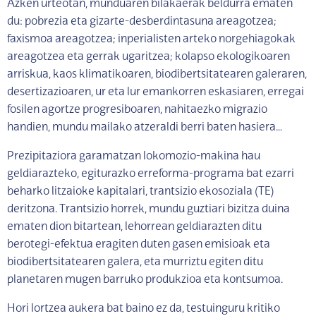
Azken urteotan, munduaren bilakaerak beldurra ematen
du: pobrezia eta gizarte-desberdintasuna areagotzea;
faxismoa areagotzea; inperialisten arteko norgehiagokak
areagotzea eta gerrak ugaritzea; kolapso ekologikoaren
arriskua, kaos klimatikoaren, biodibertsitatearen galeraren,
desertizazioaren, ur eta lur emankorren eskasiaren, erregai
fosilen agortze progresiboaren, nahitaezko migrazio
handien, mundu mailako atzeraldi berri baten hasiera…
Prezipitaziora garamatzan lokomozio-makina hau
geldiarazteko, egiturazko erreforma-programa bat ezarri
beharko litzaioke kapitalari, trantsizio ekosoziala (TE)
deritzona. Trantsizio horrek, mundu guztiari bizitza duina
ematen dion bitartean, lehorrean geldiarazten ditu
berotegi-efektua eragiten duten gasen emisioak eta
biodibertsitatearen galera, eta murriztu egiten ditu
planetaren mugen barruko produkzioa eta kontsumoa.
Hori lortzea aukera bat baino ez da, testuinguru kritiko