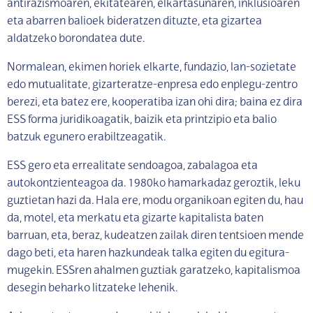
antirazismoaren, ekitatearen, elkartasunaren, inklusioaren
eta abarren balioek bideratzen dituzte, eta gizartea
aldatzeko borondatea dute.
Normalean, ekimen horiek elkarte, fundazio, lan-sozietate
edo mutualitate, gizarteratze-enpresa edo enplegu-zentro
berezi, eta batez ere, kooperatiba izan ohi dira; baina ez dira
ESS forma juridikoagatik, baizik eta printzipio eta balio
batzuk egunero erabiltzeagatik.
ESS gero eta errealitate sendoagoa, zabalagoa eta
autokontzienteagoa da. 1980ko hamarkadaz geroztik, leku
guztietan hazi da. Hala ere, modu organikoan egiten du, hau
da, motel, eta merkatu eta gizarte kapitalista baten
barruan, eta, beraz, kudeatzen zailak diren tentsioen mende
dago beti, eta haren hazkundeak talka egiten du egitura-
mugekin. ESSren ahalmen guztiak garatzeko, kapitalismoa
desegin beharko litzateke lehenik.