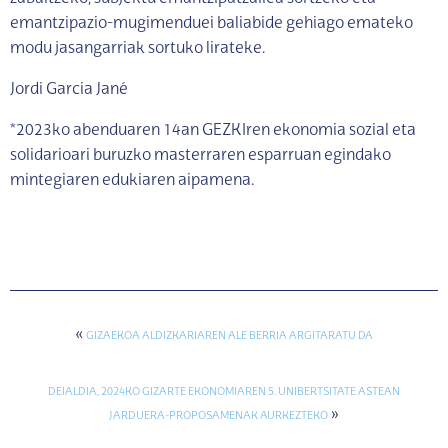
emantzipazio-mugimenduei baliabide gehiago emateko
modu jasangarriak sortuko lirateke.
Jordi Garcia Jané
*2023ko abenduaren 14an GEZKIren ekonomia sozial eta
solidarioari buruzko masterraren esparruan egindako
mintegiaren edukiaren aipamena.
«
GIZAEKOA ALDIZKARIAREN ALE BERRIA ARGITARATU DA
DEIALDIA, 2024KO GIZARTE EKONOMIAREN 5. UNIBERTSITATE ASTEAN
»
JARDUERA-PROPOSAMENAK AURKEZTEKO