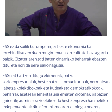
ESS ez da soilik burutapena, ez beste ekonomia bat
errebindikatzen duen mugimendua, errealitate haztagarria
baizik. Gizateriaren zati baten oinarrizko beharrak ebazten
ditu, eta hori da bere balio nagusia.
ESStzat hartzen ditugu ekimenak, batzuk
sozioenpresarialak, beste batzuk komunitarioak, normalean
jabetza kolektibokoak eta kudeaketa demokratikokoak,
beharrak asetzeari lehentasuna ematen diotenak irabazien
gainetik; administrazioekiko edo beste enpresa batzuekiko
independenteak dira; feminismoaren, ekologismoaren,