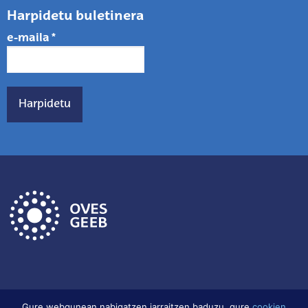
Harpidetu buletinera
e-maila
*
Gure webgunean nabigatzen jarraitzen baduzu, gure
cookien