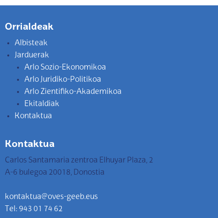
Orrialdeak
Albisteak
Jarduerak
Arlo Sozio-Ekonomikoa
Arlo Juridiko-Politikoa
Arlo Zientifiko-Akademikoa
Ekitaldiak
Kontaktua
Kontaktua
Carlos Santamaria zentroa Elhuyar Plaza, 2
A-6 bulegoa 20018, Donostia
kontaktua@oves-geeb.eus
Tel: 943 01 74 62