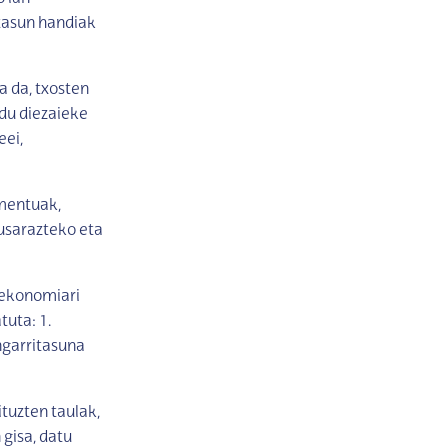
ltasun handiak
a da, txosten
du diezaieke
eei,
mentuak,
kusarazteko eta
e-ekonomiari
tuta: 1.
ngarritasuna
tuzten taulak,
 gisa, datu