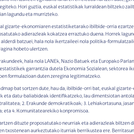
iteko. Hori guztia, euskal estatistikak lurraldean biltzeko zai
ian lagundu eta murrizteko.
l gizarte-ekonomiaren estatistiketarako ibilbide-orria ezartze
osatutako adierazleak kokatzea erraztuko duena. Horrek lagun
alderdi batzuei, hala nola ikertzaileei nola politika-formulatzail
agina hobeto ulertzen.
rakundeek, hala nola LANEk, Nazio Batuek eta Europako Parla
estatistikek garrantzia dutela Ekonomia Sozialean, sektorea i
koen formulazioan duten zeregina legitimatzeko.
map bat sortzen dute, hau da, ibilbide-orri bat, euskal gizart
ak eta datu-baliabideak identifikatzeko, lau dimentsiotan antola
ralitatea; 2. Erakunde demokratikoak; 3. Lehiakortasuna, jasa
a; eta 4. Komunitatearekiko konpromisoa.
rtzen dituzte proposatutako neurriak eta adierazleak biltzen di
en txostenean aurkeztutako iturriak berrikustea ere. Berritasun