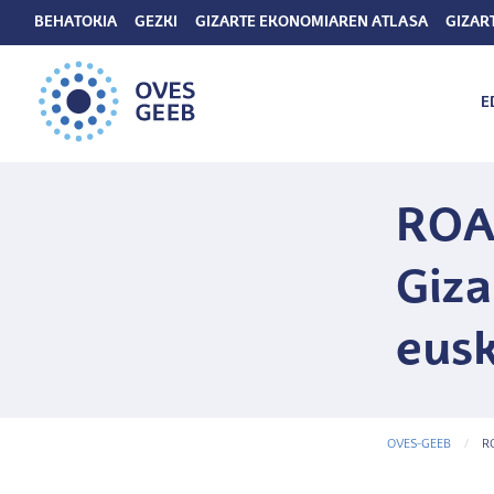
BEHATOKIA
GEZKI
GIZARTE EKONOMIAREN ATLASA
GIZAR
E
ROAD
Giza
eusk
OVES-GEEB
C
R