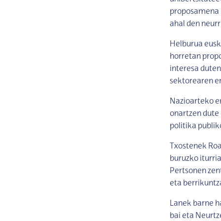
proposamena eg
ahal den neurr
Helburua euska
horretan prop
interesa duten 
sektorearen er
Nazioarteko e
onartzen dute 
politika publi
Txostenek Road
buruzko iturri
Pertsonen zent
eta berrikuntz
Lanek barne ha
bai eta Neurtz