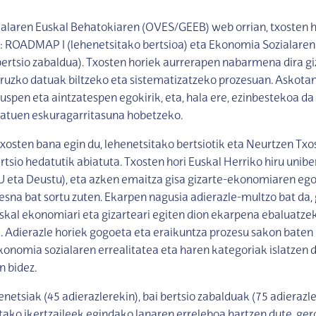
alaren Euskal Behatokiaren (OVES/GEEB) web orrian, txosten 
a: ROADMAP I (lehenetsitako bertsioa) eta Ekonomia Sozialaren 
rtsio zabaldua). Txosten horiek aurrerapen nabarmena dira gi
uzko datuak biltzeko eta sistematizatzeko prozesuan. Askotan
kuspen eta aintzatespen egokirik, eta, hala ere, ezinbestekoa d
datuen eskuragarritasuna hobetzeko.
osten bana egin du, lehenetsitako bertsiotik eta Neurtzen Tx
rtsio hedatutik abiatuta. Txosten hori Euskal Herriko hiru unibe
 eta Deustu), eta azken emaitza gisa gizarte-ekonomiaren ego
esna bat sortu zuten. Ekarpen nagusia adierazle-multzo bat da, 
kal ekonomiari eta gizarteari egiten dion ekarpena ebaluatze
Adierazle horiek gogoeta eta eraikuntza prozesu sakon baten b
ekonomia sozialaren errealitatea eta haren kategoriak islatzen 
n bidez.
enetsiak (45 adierazlerekin), bai bertsio zabalduak (75 adierazl
tako ikertzaileek egindako lanaren erreleboa hartzen dute, gero