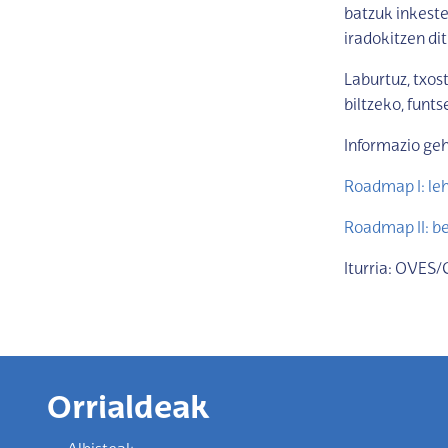
batzuk inkeste
iradokitzen dit
Laburtuz, txos
biltzeko, funt
Informazio ge
Roadmap I: leh
Roadmap II: be
Iturria: OVES
Orrialdeak