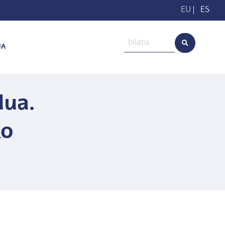
EU
|
ES
UA
dua.
ko