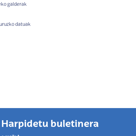
zeko galderak
buruzko datuak
Harpidetu buletinera