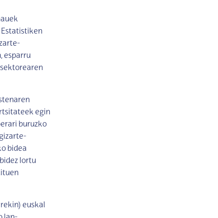
hauek
Estatistiken
zarte-
, esparru
a sektorearen
ostenaren
rtsitateek egin
erari buruzko
gizarte-
ko bidea
idez lortu
dituen
erekin) euskal
 lan-