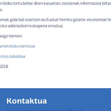
n bidez lortu behar diren kasuetan, txostenak informazioa bilt
u.
tenak gida bat ezartzen du Euskal Herriko gizarte-ekonomiari 
sezko adierazleen kokapena erraztuz.
hiago hemen:
enetsitako bertsioa
rtsio zabaldua
/GEEB
Kontaktua