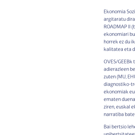
Ekonomia Sozi
argitaratu dir
ROADMAP II (be
ekonomiari bur
horrek ez du i
kalitatea eta 
OVES/GEEBk tx
adierazleen be
zuten (MU, EHU
diagnostiko-tr
ekonomiak eus
ematen duena. 
ziren, euskal 
narratiba bate
Bai bertsio leh
unibertsitatee