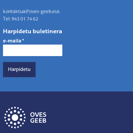
kontaktua@oves-geeb.eus
Tel: 943 01 74 62
Harpidetu buletinera
e-maila
*