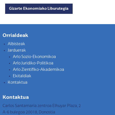
Gizarte Ekonomiako Liburutegia
Orrialdeak
Albisteak
Jarduerak
Arlo Sozio-Ekonomikoa
Arlo Juridiko-Politikoa
Arlo Zientifiko-Akademikoa
Ekitaldiak
Kontaktua
Kontaktua
Carlos Santamaria zentroa Elhuyar Plaza, 2
A-6 bulegoa 20018, Donostia