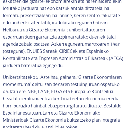
eskatzen die gizarte-ekonomiarekin eta haren alderdiekin
lotutako jarduera bat edo batzuk antola ditzatela, bai
formatu presentzialean, bai online, beren zentro, fakultate
edo unibertsitateetatik, iradokitako egunen batean.
Helburua da Gizarte Ekonomiak unibertsitatearen
esparruan duen garrantzia azpimarratuko duen ekitaldi-
agenda zabala osatzea. Azken egunean, martxoaren 14an
(osteguna), ENUIES Sareak, CIRIECek eta Espainiako
Kontabilitate eta Enpresen Administrazio Elkarteak (AECA)
jarduera bateratua egingo du.
Unibertsitateko 5. Aste hau, gainera, ‘Gizarte Ekonomiaren
momentuma’ deitu izan denaren testuinguruan ospatuko
da. Izan ere, NBE, LANE, ELGA eta Europako Kontseilua
bezalako erakundeek azken bi urteetan ekonomia eredu
horri buruzko hainbat ebazpen argitaratu dituzte. Bestalde,
Espainiar estatuan, Lan eta Gizarte Ekonomiako
Ministerioak Gizarte Ekonomia bultzatzeko plan integrala
argitaratu berri du, 80 milioi eurokoa.