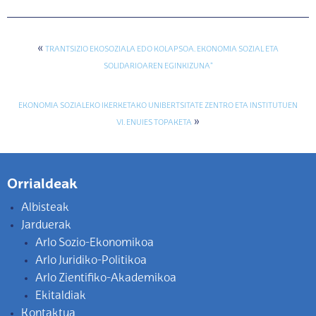
«
TRANTSIZIO EKOSOZIALA EDO KOLAPSOA. EKONOMIA SOZIAL ETA
SOLIDARIOAREN EGINKIZUNA*
EKONOMIA SOZIALEKO IKERKETAKO UNIBERTSITATE ZENTRO ETA INSTITUTUEN
»
VI. ENUIES TOPAKETA
Orrialdeak
Albisteak
Jarduerak
Arlo Sozio-Ekonomikoa
Arlo Juridiko-Politikoa
Arlo Zientifiko-Akademikoa
Ekitaldiak
Kontaktua