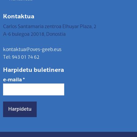
Kontaktua
Carlos Santamaria zentroa Elhuyar Plaza, 2
A-6 bulegoa 20018, Donostia
kontaktua@oves-geeb.eus
Tel: 943 01 74 62
Harpidetu buletinera
e-maila
*