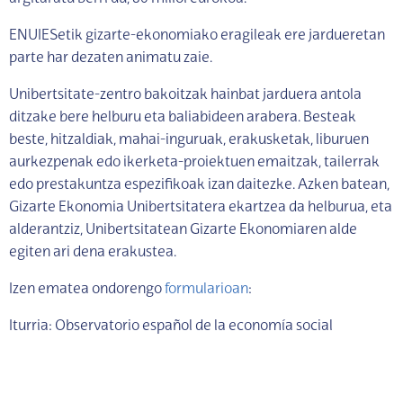
ENUIESetik gizarte-ekonomiako eragileak ere jardueretan
parte har dezaten animatu zaie.
Unibertsitate-zentro bakoitzak hainbat jarduera antola
ditzake bere helburu eta baliabideen arabera. Besteak
beste, hitzaldiak, mahai-inguruak, erakusketak, liburuen
aurkezpenak edo ikerketa-proiektuen emaitzak, tailerrak
edo prestakuntza espezifikoak izan daitezke. Azken batean,
Gizarte Ekonomia Unibertsitatera ekartzea da helburua, eta
alderantziz, Unibertsitatean Gizarte Ekonomiaren alde
egiten ari dena erakustea.
Izen ematea ondorengo
formularioan
:
Iturria: Observatorio español de la economía social