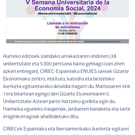
Aurreko edizioek izandako arrakastaren ondoren (38
unibertsitate eta 5.000 pertsona baino gehiago izan ziren
azken entregan), CIRIEC-Espainiako ENUIES sareak Gizarte
Ekonomiako zentro, institutu, katedra eta bestelako
ikerketa egituretarako deialdia iragarri du. Martxoaren 4tik
14ra bitartean egingo den Gizarte Ekonomiaren 5.
Unibertsitate Astean parte hartzeko gonbita egin du.
Hamaika eguneko iraupenak, jardueren banaketa eta tarte
eraginkorragoak ahalbidetuko ditu.
CIRIECek Espainiako eta Iberoamerikako ikerketa-egiturei