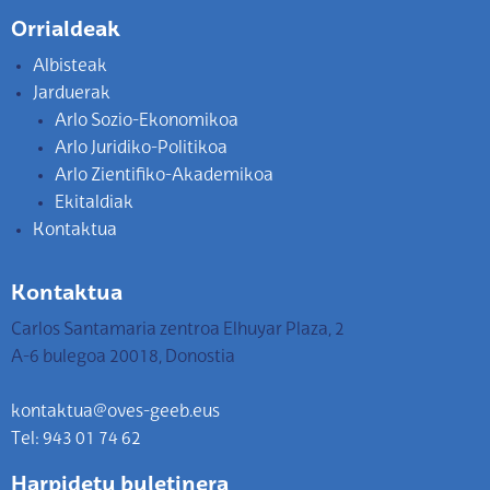
Orrialdeak
Albisteak
Jarduerak
Arlo Sozio-Ekonomikoa
Arlo Juridiko-Politikoa
Arlo Zientifiko-Akademikoa
Ekitaldiak
Kontaktua
Kontaktua
Carlos Santamaria zentroa Elhuyar Plaza, 2
A-6 bulegoa 20018, Donostia
kontaktua@oves-geeb.eus
Tel: 943 01 74 62
Harpidetu buletinera