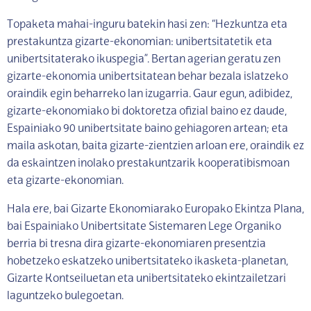
Topaketa mahai-inguru batekin hasi zen: “Hezkuntza eta
prestakuntza gizarte-ekonomian: unibertsitatetik eta
unibertsitaterako ikuspegia”. Bertan agerian geratu zen
gizarte-ekonomia unibertsitatean behar bezala islatzeko
oraindik egin beharreko lan izugarria. Gaur egun, adibidez,
gizarte-ekonomiako bi doktoretza ofizial baino ez daude,
Espainiako 90 unibertsitate baino gehiagoren artean; eta
maila askotan, baita gizarte-zientzien arloan ere, oraindik ez
da eskaintzen inolako prestakuntzarik kooperatibismoan
eta gizarte-ekonomian.
Hala ere, bai Gizarte Ekonomiarako Europako Ekintza Plana,
bai Espainiako Unibertsitate Sistemaren Lege Organiko
berria bi tresna dira gizarte-ekonomiaren presentzia
hobetzeko eskatzeko unibertsitateko ikasketa-planetan,
Gizarte Kontseiluetan eta unibertsitateko ekintzailetzari
laguntzeko bulegoetan.