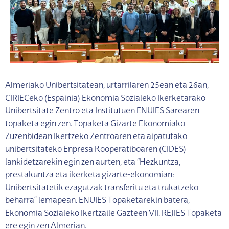
Almeriako Unibertsitatean, urtarrilaren 25ean eta 26an,
CIRIECeko (Espainia) Ekonomia Sozialeko Ikerketarako
Unibertsitate Zentro eta Institutuen ENUIES Sarearen
topaketa egin zen. Topaketa Gizarte Ekonomiako
Zuzenbidean Ikertzeko Zentroaren eta aipatutako
unibertsitateko Enpresa Kooperatiboaren (CIDES)
lankidetzarekin egin zen aurten, eta “Hezkuntza,
prestakuntza eta ikerketa gizarte-ekonomian:
Unibertsitatetik ezagutzak transferitu eta trukatzeko
beharra” lemapean. ENUIES Topaketarekin batera,
Ekonomia Sozialeko Ikertzaile Gazteen VII. REJIES Topaketa
ere egin zen Almerian.