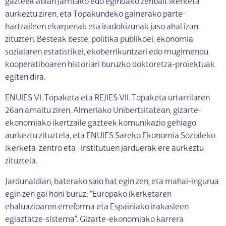
gazteek abian jarritako edo egindako zenbait ikerketa
aurkeztu ziren, eta Topakundeko gainerako parte-
hartzaileen ekarpenak eta iradokizunak jaso ahal izan
zituzten. Besteak beste, politika publikoei, ekonomia
sozialaren estatistikei, ekoberrikuntzari edo mugimendu
kooperatiboaren historiari buruzko doktoretza-proiektuak
egiten dira.
ENUIES VI. Topaketa eta REJIES VII. Topaketa urtarrilaren
26an amaitu ziren, Almeriako Unibertsitatean, gizarte-
ekonomiako ikertzaile gazteek komunikazio gehiago
aurkeztu zituztela, eta ENUIES Sareko Ekonomia Sozialeko
ikerketa-zentro eta -institutuen jarduerak ere aurkeztu
zituztela.
Jardunaldian, baterako saio bat egin zen, eta mahai-ingurua
egin zen gai honi buruz: “Europako ikerketaren
ebaluazioaren erreforma eta Espainiako irakasleen
egiaztatze-sistema”. Gizarte-ekonomiako karrera