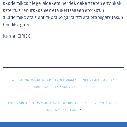
akademikoan lege-aldaketa berriek dakartzaten erronkak
aztertu ziren, irakasleen eta ikertzaileen etorkizun
akademiko eta zientifikorako garrantzi eta erabilgarritasun
handiko gaia.
Iturria: CIRIEC
«
DEIALDIA, 2024KO GIZARTE EKONOMIAREN 5. UNIBERTSITATE ASTEAN
JARDUERA-PROPOSAMENAK AURKEZTEKO
‘ENERGIAREN PUNTUA’ SORTU DU D2030 EKIMENAK, ENERGIA KOMUNITATEAK
»
SUSTATZEKO BULEGOA