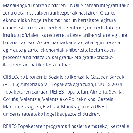
Mahai-inguru horren ondoren, ENUIES sarean integratutako
zentro eta institutuen aurkezpenak hasi ziren. Gizarte-
ekonomiako hogeita hamar bat unibertsitate-egitura
daude estatu osoan, ikerketa-zentroen, unibertsitateko
institutu ofizialen, katedren eta beste unibertsitate-egitura
batzuen artean. Azken hamarkadetan, ahalegin berezia
egin dute gizarte-ekonomiak unibertsitateetan duen
presentzia handitzeko, bai gradu- eta gradu-ondoko
ikasketetan, bai ikerketa-arloan.
CIRIECeko Ekonomia Sozialeko Ikertzaile Gazteen Sareak
(REJIES) Almeriako VII. Topaketa egin zuen, ENUIES 2024
Topaketaren barruan. REJIES Topaketan, Almeria, Sevilla,
Coruña, Valentzia, Valentziako Politeknikoa, Gaztela-
Mantxa, Zaragoza, Euskadi, Mondragon eta UNED
unibertsitateetako hogei bat gazte bildu ziren.
REJIES Topaketaren programari hasiera emateko, ikertzaile