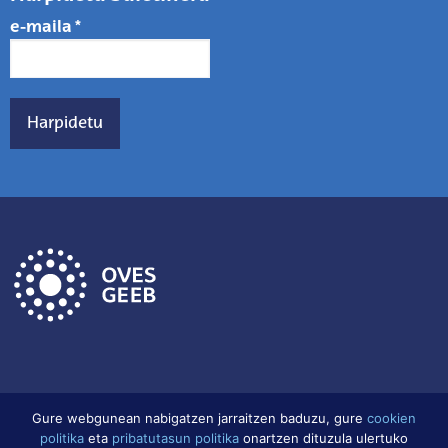
e-maila
*
Gure webgunean nabigatzen jarraitzen baduzu, gure
cookien
politika
eta
pribatutasun politika
onartzen dituzula ulertuko