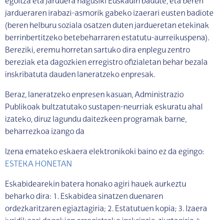
egoitza eta jarduera nagusiki Euskadin badute, eta beren
jardueraren irabazi-asmorik gabeko izaerari eusten badiote
(beren helburu soziala osatzen duten jardueretan etekinak
berrinbertitzeko betebeharraren estatutu-aurreikuspena).
Bereziki, eremu horretan sartuko dira enplegu zentro
bereziak eta dagozkien erregistro ofizialetan behar bezala
inskribatuta dauden laneratzeko enpresak.
Beraz, laneratzeko enpresen kasuan, Administrazio
Publikoak bultzatutako sustapen-neurriak eskuratu ahal
izateko, diruz lagundu daitezkeen programak barne,
beharrezkoa izango da
Izena emateko eskaera elektronikoki baino ez da egingo:
ESTEKA HONETAN
Eskabidearekin batera honako agiri hauek aurkeztu
beharko dira: 1. Eskabidea sinatzen duenaren
ordezkaritzaren egiaztagiria; 2. Estatutuen kopia; 3. Izaera