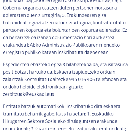
juridikoari dagokion erregistroko inskripzio-ziurtagiria;4.
Gobernu-organoa osatzen duten pertsonen nortasuna
adierazten duen ziurtagiria; 5. Erakundearen giza
baliabideak egiaztatzen dituen ziurtagiria, kontratatutako
pertsonen kopurua eta boluntarioen kopurua adierazita. Ez
da beharrezkoa izango dokumentazio hori aurkeztea
erakundea EAEko Administrazio Publikoaren mendeko
erregistro publiko batean inskribatuta dagoenean.
Espedientea ebazteko epea 3 hilabetekoa da, eta isiltasuna
positibotzat hartuko da. Eskaera izapidetzeko orduan
zalantzak kontsultatu daitezke 945 016 406 telefonoan eta
ondoko helbide elektronikoan: gizarte-
zerbitzuak@euskadi.eus
Entitate batzuk automatikoki inskribatuko dira eskaera
tramitatu beharrik gabe, kasu hauetan: 1. Euskadiko
Hirugarren Sektore Sozialeko dirulaguntzen erakunde
onuradunak; 2. Gizarte-interesekotzat jotako erakundeak;