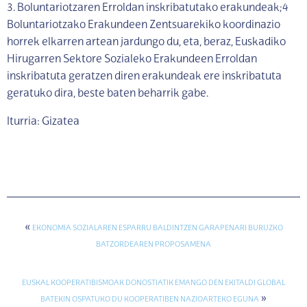
3. Boluntariotzaren Erroldan inskribatutako erakundeak;4
Boluntariotzako Erakundeen Zentsuarekiko koordinazio
horrek elkarren artean jardungo du, eta, beraz, Euskadiko
Hirugarren Sektore Sozialeko Erakundeen Erroldan
inskribatuta geratzen diren erakundeak ere inskribatuta
geratuko dira, beste baten beharrik gabe.
Iturria: Gizatea
«
EKONOMIA SOZIALAREN ESPARRU BALDINTZEN GARAPENARI BURUZKO
BATZORDEAREN PROPOSAMENA
EUSKAL KOOPERATIBISMOAK DONOSTIATIK EMANGO DEN EKITALDI GLOBAL
»
BATEKIN OSPATUKO DU KOOPERATIBEN NAZIOARTEKO EGUNA