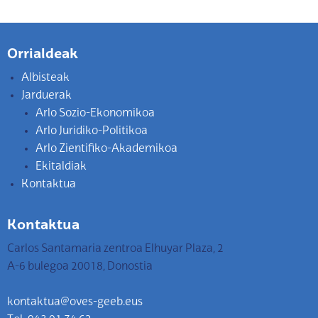
Orrialdeak
Albisteak
Jarduerak
Arlo Sozio-Ekonomikoa
Arlo Juridiko-Politikoa
Arlo Zientifiko-Akademikoa
Ekitaldiak
Kontaktua
Kontaktua
Carlos Santamaria zentroa Elhuyar Plaza, 2
A-6 bulegoa 20018, Donostia
kontaktua@oves-geeb.eus