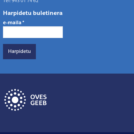
Tel: 943 01 74 62
Harpidetu buletinera
e-maila
*