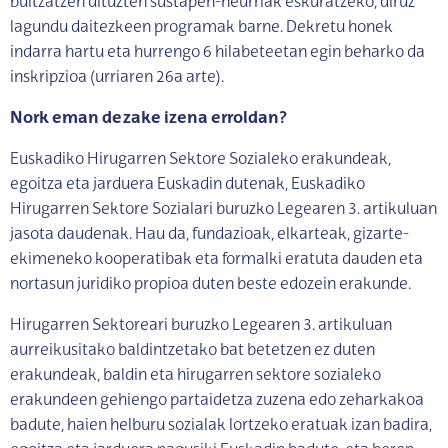
bultzatzen dituzten sustapen-neurriak eskuratzeko, diruz
lagundu daitezkeen programak barne. Dekretu honek
indarra hartu eta hurrengo 6 hilabeteetan egin beharko da
inskripzioa (urriaren 26a arte).
Nork eman dezake izena erroldan?
Euskadiko Hirugarren Sektore Sozialeko erakundeak,
egoitza eta jarduera Euskadin dutenak, Euskadiko
Hirugarren Sektore Sozialari buruzko Legearen 3. artikuluan
jasota daudenak. Hau da, fundazioak, elkarteak, gizarte-
ekimeneko kooperatibak eta formalki eratuta dauden eta
nortasun juridiko propioa duten beste edozein erakunde.
Hirugarren Sektoreari buruzko Legearen 3. artikuluan
aurreikusitako baldintzetako bat betetzen ez duten
erakundeak, baldin eta hirugarren sektore sozialeko
erakundeen gehiengo partaidetza zuzena edo zeharkakoa
badute, haien helburu sozialak lortzeko eratuak izan badira,