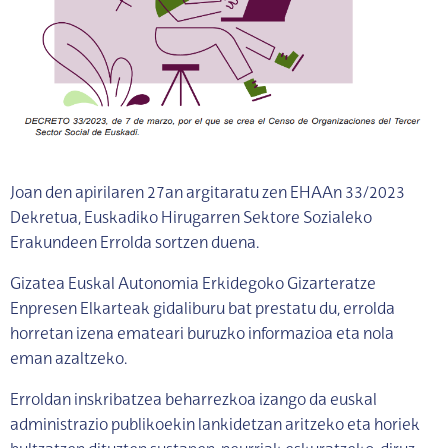
Joan den apirilaren 27an argitaratu zen EHAAn 33/2023
Dekretua, Euskadiko Hirugarren Sektore Sozialeko
Erakundeen Errolda sortzen duena.
Gizatea Euskal Autonomia Erkidegoko Gizarteratze
Enpresen Elkarteak gidaliburu bat prestatu du, errolda
horretan izena emateari buruzko informazioa eta nola
eman azaltzeko.
Erroldan inskribatzea beharrezkoa izango da euskal
administrazio publikoekin lankidetzan aritzeko eta horiek