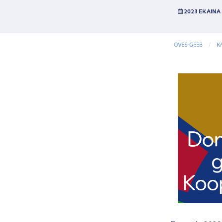
2023 EKAINA 
OVES-GEEB
K