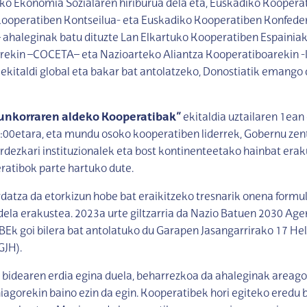
ko Ekonomia Sozialaren hiriburua dela eta, Euskadiko Koopera
Kooperatiben Kontseilua- eta Euskadiko Kooperatiben Konfeder
aleginak batu dituzte Lan Elkartuko Kooperatiben Espainia
rekin –COCETA– eta Nazioarteko Aliantza Kooperatiboarekin -
ekitaldi global eta bakar bat antolatzeko, Donostiatik emang
unkorraren aldeko Kooperatibak”
ekitaldia uztailaren 1ean
:00etara, eta mundu osoko kooperatiben liderrek, Gobernu zent
ordezkari instituzionalek eta bost kontinenteetako hainbat era
ratibok parte hartuko dute.
rdatza da etorkizun hobe bat eraikitzeko tresnarik onena formu
ela erakustea. 2023a urte giltzarria da Nazio Batuen 2030 Age
 NBEk goi bilera bat antolatuko du Garapen Jasangarrirako 17 H
GJH).
idearen erdia egina duela, beharrezkoa da ahaleginak areagot
iagorekin baino ezin da egin. Kooperatibek hori egiteko eredu b