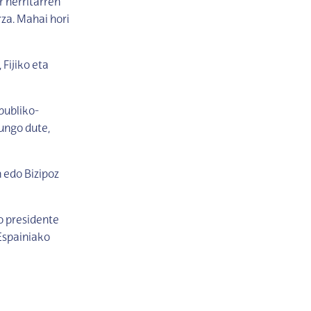
r herritarren
a. Mahai hori
Fijiko eta
publiko-
ungo dute,
 edo Bizipoz
 presidente
Espainiako