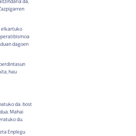
tzindaria da,
Zazpigarren
 elkartuko
ooperatibismoa
unduan dagoen
sberdintasun
ita, hau
natuko da: bost
ndua. Mahai
ratuko du.
 eta Enplegu