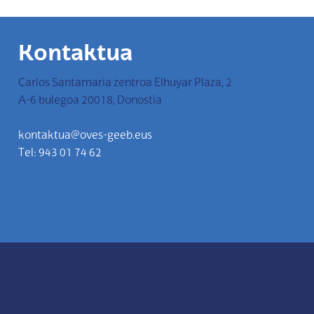
Kontaktua
Carlos Santamaria zentroa Elhuyar Plaza, 2
A-6 bulegoa 20018, Donostia
kontaktua@oves-geeb.eus
Tel: 943 01 74 62