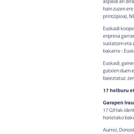
aspaldi ari di
hain zuzen ere
printzipioa), 
Euskadi kooper
enpresa garran
sustatzen eta
bakarra-: Eus
Euskadi, gaine
gutxien duen e
baieztatuz: ze
17 helburu e
Garapen Irau
17 GJHak ident
horietako bak
Aurrez, Donost