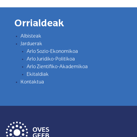
Orrialdeak
Albisteak
Jarduerak
Arlo Sozio-Ekonomikoa
Arlo Juridiko-Politikoa
Arlo Zientifiko-Akademikoa
Ekitaldiak
Kontaktua