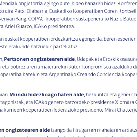
 Mendiak ongietorria egingo dute, bideo banaren bidez. Konfere
ko dira Patxi Olabarria, Euskadiko Kooperatiben Goren Kontsei
Wenyan Yang, COPAC-kooperatiben sustapenerako Nazio Batue
ta Ariel Guarco, ICAko presidentea.
n euskal kooperatiben ordezkaritza egongo da, beren esperien
este erakunde batzuekin partekatuz.
n,
Pertsonen ongizatearen alde
, Udapak eta Eroskik osasuna
n eta pobreziaren amaierarekin duten konpromisoa azalduko d
ooperatiba batekin eta Argentinako Creando Conciencia kooper
ian,
Mundu bidezkoago baten alde
, hezkuntza eta genero 
rotagonistak, eta ICAko genero batzordeko presidente Xiomara
makumeen kooperatiben federazioko presidente Mirai Chatterje
n ongizatearen alde
izango da hirugarren mahaiaren ardatza