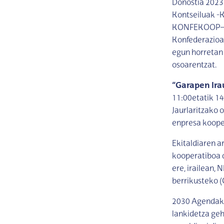
Donostia 2023
Kontseiluak -
KONFEKOOP– ah
Konfederazioa
egun horretan 
osoarentzat.
“Garapen Ira
11:00etatik 14
Jaurlaritzako 
enpresa koope
Ekitaldiaren a
kooperatiboa d
ere, irailean,
berrikusteko (
2030 Agendak b
lankidetza geh