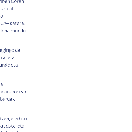
tiben Goren
azioak –
ko
ICA– batera,
o dena mundu
 egingo da,
ral eta
kunde eta
la
ndarako; izan
elburuak
zea, eta hori
at dute, eta