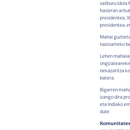
sailburu Idoia
hasieran aritu
presidentea, 
presidentea, e
Mahai guztieta
nazioarteko b
Lehen mahaia
ongizateareki
nekazaritza k
batera.
Bigarren maha
izango dira p
eta Indiako e
dute.
Komunitatee