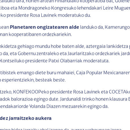
zalduko dira, horien artean Finlandiako kooperatiba bat, Goiene
tiboa eta Mondragoneko Kongresuko lehendakari Leire Muguerz
 presidente Rosa Lavinek moderatuko du.
okean
Planetaren ongizatearen alde
landuko da, Kamerungo, 
man kooperatibaren ordezkariekin.
kidetza gehiago mundu hobe baten alde, aztergaia lankidetza 
o da, eta Gobernu zentraleko eta Jaurlaritzako ordezkariek jard
Kontseiluko presidente Patxi Olabarriak moderatuta.
tibistek emango diete buru mahaiei, Caja Popular Mexicanaren
esperientziekin, besteak beste.
itzeko, KONFEKOOPeko presidente Rosa Lavinek eta COCETAko
radok balorazioa egingo dute. Jardunaldi trinko honen klausura 
endakariorde Yolanda Diazen mezuarekin egingo da.
dez jarraitzeko aukera