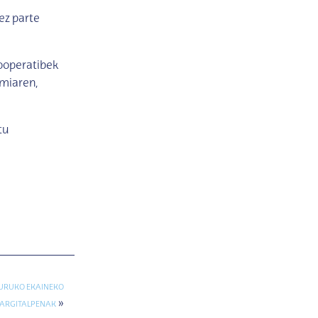
ez parte
kooperatibek
miaren,
tu
URUKO EKAINEKO
»
ARGITALPENAK