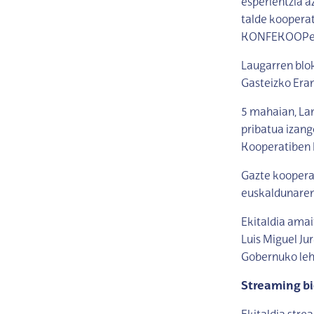
esperientzia a
talde koopera
KONFEKOOPeko
Laugarren bl
Gasteizko Era
5 mahaian, Lan
pribatua izang
Kooperatiben 
Gazte koopera
euskaldunaren 
Ekitaldia ama
Luis Miguel Ju
Gobernuko leh
Streaming bi