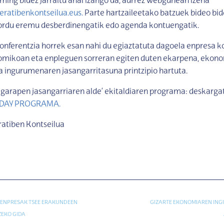
aming bidez jarraitu ahal izango da, aurrez webgunean izena
ratibenkontseilua.eus.
Parte hartzaileetako batzuek bideo bid
 ordu eremu desberdinengatik edo agenda kontuengatik.
onferentzia horrek esan nahi du egiaztatuta dagoela enpresa 
mikoan eta enpleguen sorreran egiten duten ekarpena, ekono
a ingurumenaren jasangarritasuna printzipio hartuta.
garapen jasangarriaren alde’ ekitaldiaren programa: deskarga
DAY PROGRAMA.
ratiben Kontseilua
 ENPRESAK TSEE ERAKUNDEEN
GIZARTE EKONOMIAREN ING
EKO GIDA