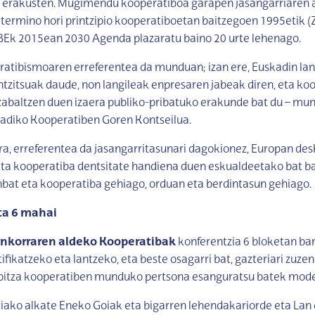
ra erakusten. Mugimendu kooperatiboa garapen jasangarriaren ai
 termino hori printzipio kooperatiboetan baitzegoen 1995etik (
NBEk 2015ean 2030 Agenda plazaratu baino 20 urte lehenago.
atibismoaren erreferentea da munduan; izan ere, Euskadin lan
tzitsuak daude, non langileak enpresaren jabeak diren, eta k
 zabaltzen duen izaera publiko-pribatuko erakunde bat du – m
kadiko Kooperatiben Goren Kontseilua.
ra, erreferentea da jasangarritasunari dagokionez, Europan de
ta kooperatiba dentsitate handiena duen eskualdeetako bat ba
nbat eta kooperatiba gehiago, orduan eta berdintasun gehiago.
ta 6 mahai
nkorraren aldeko Kooperatibak
konferentzia 6 bloketan ba
ifikatzeko eta lantzeko, eta beste osagarri bat, gazteriari zuze
oitza kooperatiben munduko pertsona esanguratsu batek mode
iako alkate Eneko Goiak eta bigarren lehendakariorde eta Lan