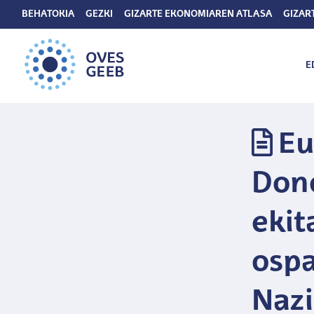
BEHATOKIA
GEZKI
GIZARTE EKONOMIAREN ATLASA
GIZAR
E
Eu
Dono
ekit
ospa
Nazi