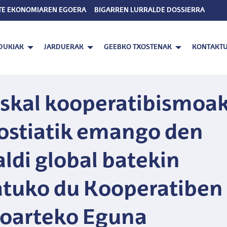
TE EKONOMIAREN EGOERA
BIGARREN LURRALDE DOSSIERRA
DUKIAK
JARDUERAK
GEEBKO TXOSTENAK
KONTAKT
skal kooperatibismoa
stiatik emango den
aldi global batekin
tuko du Kooperatiben
oarteko Eguna