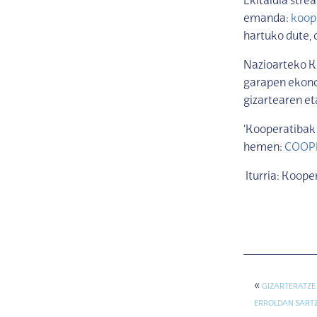
Ekitaldia stre
emanda:
koope
hartuko dute,
Nazioarteko K
garapen ekono
gizartearen et
‘Kooperatibak 
hemen:
COOP
Iturria: Koope
«
GIZARTERATZE
ERROLDAN SARTZ