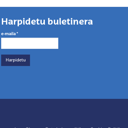
Harpidetu buletinera
e-maila
*