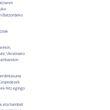
ntziaren
luko
n Batzordeko
tziak
rekin,
ute, Ukrainako
atibarekin
berdintasuna
 Cespedesek
ek hitz egingo
, eta hainbat