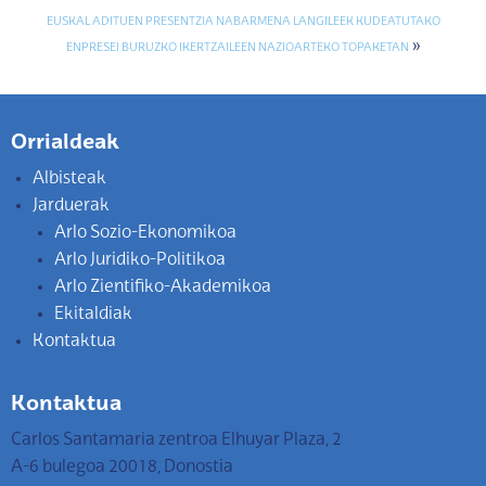
EUSKAL ADITUEN PRESENTZIA NABARMENA LANGILEEK KUDEATUTAKO
»
ENPRESEI BURUZKO IKERTZAILEEN NAZIOARTEKO TOPAKETAN
Orrialdeak
Albisteak
Jarduerak
Arlo Sozio-Ekonomikoa
Arlo Juridiko-Politikoa
Arlo Zientifiko-Akademikoa
Ekitaldiak
Kontaktua
Kontaktua
Carlos Santamaria zentroa Elhuyar Plaza, 2
A-6 bulegoa 20018, Donostia