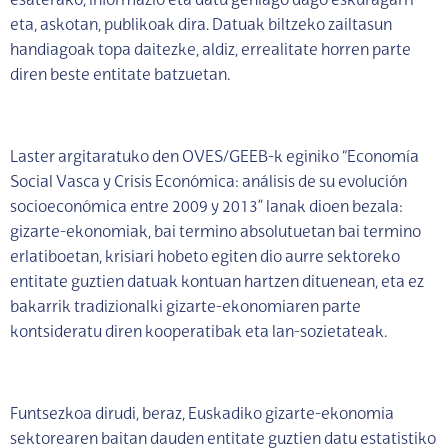
esaterako, informazio eta datu gehiago dago eskuragarri
eta, askotan, publikoak dira. Datuak biltzeko zailtasun
handiagoak topa daitezke, aldiz, errealitate horren parte
diren beste entitate batzuetan.
Laster argitaratuko den OVES/GEEB-k eginiko “Economía
Social Vasca y Crisis Económica: análisis de su evolución
socioeconómica entre 2009 y 2013” lanak dioen bezala:
gizarte-ekonomiak, bai termino absolutuetan bai termino
erlatiboetan, krisiari hobeto egiten dio aurre sektoreko
entitate guztien datuak kontuan hartzen dituenean, eta ez
bakarrik tradizionalki gizarte-ekonomiaren parte
kontsideratu diren kooperatibak eta lan-sozietateak.
Funtsezkoa dirudi, beraz, Euskadiko gizarte-ekonomia
sektorearen baitan dauden entitate guztien datu estatistiko