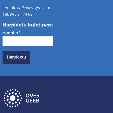
kontaktua@oves-geeb.eus
Tel: 943 01 74 62
Harpidetu buletinera
e-maila
*