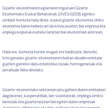
Gizarte-ekonomiaren egoeraren inguruan Gizarte
Ekonomiako Euskal Behatokiak (OVES/GEEB) eginiko
zenbait ikerketa hala diote: euskal gizarte-ekonomia ohiko
ekonomia baino hobeto ari da krisia jasaten, bai enpresa eta
enplegu kopurua eusteko lanetan bai ekonomian alorrean.
Hala ere, ikerketa horiek mugak ere badituzte; bereziki,
krisi garaian, gizarte-ekonomiaren baitan dauden entitate
guztien gaineko datu estatistiko osoak, homogeneoak eta
jarraituak falta direlako.
Gizarte-ekonomiako sektorean pisu gehien duten entitateei
dagokienez, kooperatibak, lan-sozietateak, enplegu zentro
bereziak eta gizarteratzean lan egiten duten enpresak