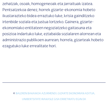
zehatzak, osoak, homogeneoak eta jarraituak izatea.
Pentsatzekoa denez, horrek gizarte-ekonomia hobeto
ikustarazteko bidea erraztuko luke, krisia gainditzeko
irtenbide soziala eta justua lortzeko. Gainera, gizarte-
ekonomiako entitateen negoziatzeko gaitasuna eta
posizioa indartuko luke, eztabaida sozialaren alorrean eta
administrazio publikoen aurrean; horrela, gizarteak hobeto
ezagutuko luke errealitate hori.
«
BALEREN BAKAIKOA AZURMENDI, GIZARTE EKONOMIAN ADITUA,
UNIBERTSITATE IRAKASLE GISA ERRETIRATU EGIN DA