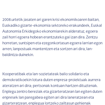
2008.urtetik jasaten ari garen krisi ekonomikoaren baitan,
Euskadiko gizarte-ekonomia sektoreko erakundeek, Euskal
Autonomia Erkidegoko ekonomiarekin alderatuz, egoera
zail horri egoera hobean erantzuteko gai izan dira. Zentzu
horretan, suntsipen eta ezegonkortasun egoera larrian egon
arren, lanpostuak mantentzen eta sortzen ari dira, lan-
baldintza duinekin.
Kooperatibak eta lan-sozietateak balio solidario eta
demokratikoekin lotura duten enpresa-proiektuak aurrera
ateratzen ari dira; pertsonak kontuan hartzen dituztenak.
Enplegu zentro bereziak eta gizarteratzean lan egiten duten
enpresek lan paregabea egiten ari dira laneratzean eta
gizarteratzean, enplegua lortzeko zailtasun gehienak