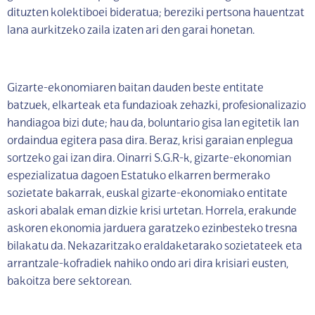
dituzten kolektiboei bideratua; bereziki pertsona hauentzat
lana aurkitzeko zaila izaten ari den garai honetan.
Gizarte-ekonomiaren baitan dauden beste entitate
batzuek, elkarteak eta fundazioak zehazki, profesionalizazio
handiagoa bizi dute; hau da, boluntario gisa lan egitetik lan
ordaindua egitera pasa dira. Beraz, krisi garaian enplegua
sortzeko gai izan dira. Oinarri S.G.R-k, gizarte-ekonomian
espezializatua dagoen Estatuko elkarren bermerako
sozietate bakarrak, euskal gizarte-ekonomiako entitate
askori abalak eman dizkie krisi urtetan. Horrela, erakunde
askoren ekonomia jarduera garatzeko ezinbesteko tresna
bilakatu da. Nekazaritzako eraldaketarako sozietateek eta
arrantzale-kofradiek nahiko ondo ari dira krisiari eusten,
bakoitza bere sektorean.