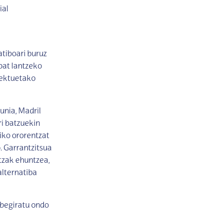
ial
tiboari buruz
bat lantzeko
iektuetako
unia, Madril
ri batzuekin
iko ororentzat
. Garrantzitsua
tzak ehuntzea,
alternatiba
 begiratu ondo