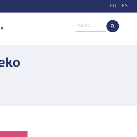
EU
|
ES
UA
zeko