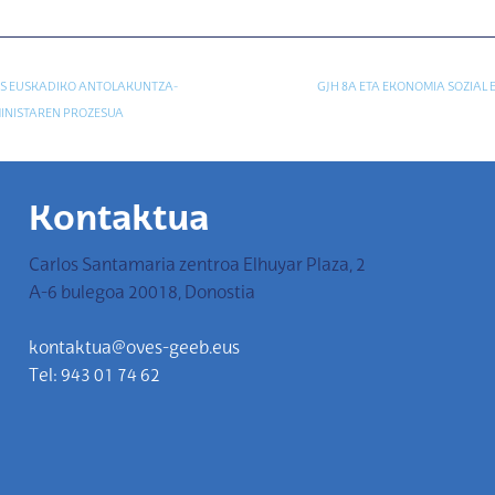
EAS EUSKADIKO ANTOLAKUNTZA-
GJH 8A ETA EKONOMIA SOZIAL 
INISTAREN PROZESUA
Kontaktua
Carlos Santamaria zentroa Elhuyar Plaza, 2
A-6 bulegoa 20018, Donostia
kontaktua@oves-geeb.eus
Tel: 943 01 74 62