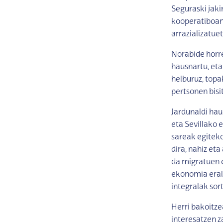
Seguraski jaki
kooperatiboan 
arrazializatue
Norabide horre
hausnartu, eta
helburuz, topa
pertsonen bisi
Jardunaldi hau
eta Sevillako 
sareak egiteko
dira, nahiz et
da migratuen e
ekonomia erald
integralak sor
Herri bakoitze
interesatzen z