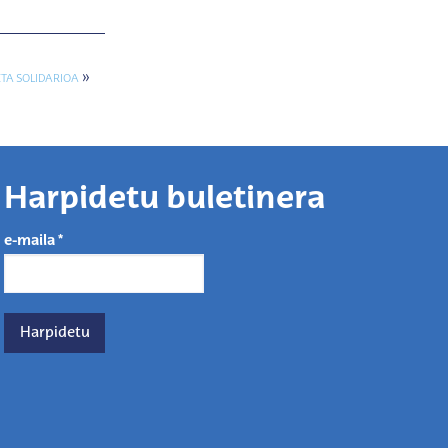
»
ETA SOLIDARIOA
Harpidetu buletinera
e-maila
*