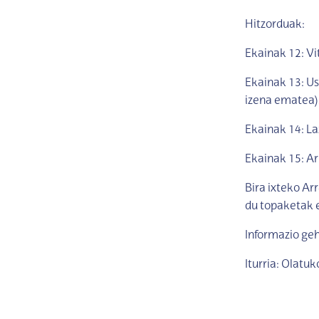
Hitzorduak:
Ekainak 12: Vi
Ekainak 13: Us
izena ematea)
Ekainak 14: La
Ekainak 15: Ar
Bira ixteko Ar
du topaketak 
Informazio ge
Iturria: Olatu