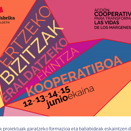
 proiektuak garatzeko formazioa eta baliabideak eskaintzen di