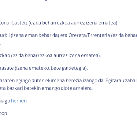
toria-Gasteiz (ez da beharrezkoa aurrez izena ematea).
urbil (izena eman behar da) eta Orereta/Errenteria (ez da beha
.
zkao (ez da beharrezkoa aurrez izena ematea).
rasate (izena emateko, bete galdetegia).
rasaten egingo duten ekimena berezia izango da. Egitarau zaba
eta bazkari batekin emango diote amaiera.
hiago
hemen
koop