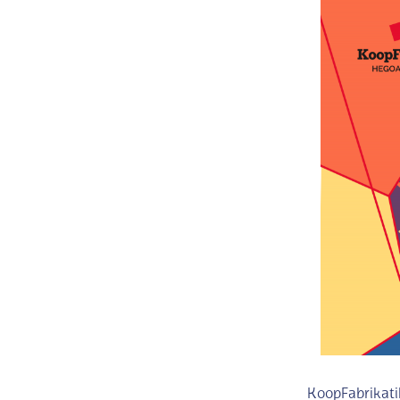
KoopFabrikatik