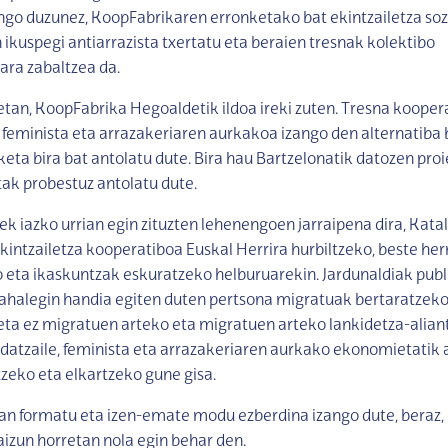
ngo duzunez, KoopFabrikaren erronketako bat ekintzailetza soz
ikuspegi antiarrazista txertatu eta beraien tresnak kolektibo
tara zabaltzea da.
tan, KoopFabrika Hegoaldetik ildoa ireki zuten. Tresna koopera
 feminista eta arrazakeriaren aurkakoa izango den alternatiba 
keta bira bat antolatu dute. Bira hau Bartzelonatik datozen pro
tak probestuz antolatu dute.
ek iazko urrian egin zituzten lehenengoen jarraipena dira, Katal
ekintzailetza kooperatiboa Euskal Herrira hurbiltzeko, beste her
 eta ikaskuntzak eskuratzeko helburuarekin. Jardunaldiak publ
a ahalegin handia egiten duten pertsona migratuak bertaratzeko
ta ez migratuen arteko eta migratuen arteko lankidetza-alian
atzaile, feminista eta arrazakeriaren aurkako ekonomietatik 
tzeko eta elkartzeko gune gisa.
an formatu eta izen-emate modu ezberdina izango dute, beraz,
aizun horretan nola egin behar den.