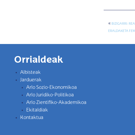
«
BIZIGARRI: R
ERALDAKETA FEM
Orrialdeak
Albisteak
Jarduerak
Arlo Sozio-Ekonomikoa
Arlo Juridiko-Politikoa
Arlo Zientifiko-Akademikoa
Ekitaldiak
Kontaktua