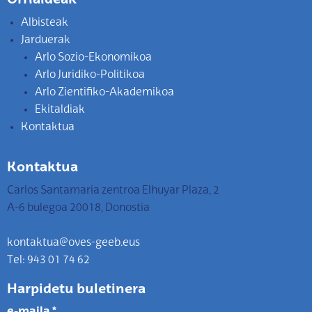
Albisteak
Jarduerak
Arlo Sozio-Ekonomikoa
Arlo Juridiko-Politikoa
Arlo Zientifiko-Akademikoa
Ekitaldiak
Kontaktua
Kontaktua
Carlos Santamaria zentroa Elhuyar Plaza, 2
A-6 bulegoa 20018, Donostia
kontaktua@oves-geeb.eus
Tel: 943 01 74 62
Harpidetu buletinera
e-maila
*