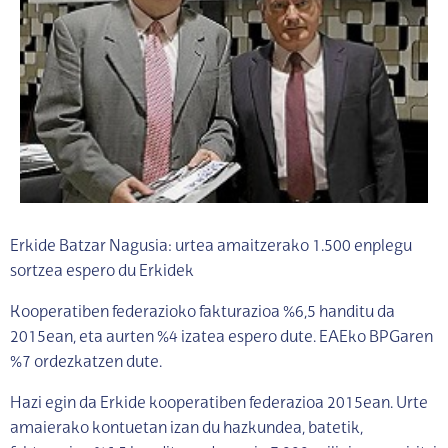
Erkide Batzar Nagusia: urtea amaitzerako 1.500 enplegu
sortzea espero du Erkidek
Kooperatiben federazioko fakturazioa %6,5 handitu da
2015ean, eta aurten %4 izatea espero dute. EAEko BPGaren
%7 ordezkatzen dute.
Hazi egin da Erkide kooperatiben federazioa 2015ean. Urte
amaierako kontuetan izan du hazkundea, batetik,