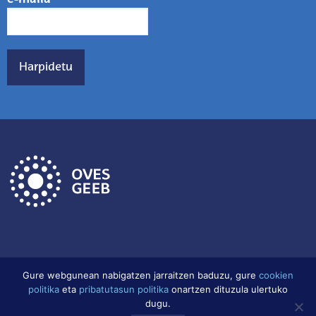
Gure webgunean nabigatzen jarraitzen baduzu, gure
cookien
politika
eta
pribatutasun politika
onartzen dituzula ulertuko
Lege Oharra
Datu babes politika
Cookien Politika
dugu.