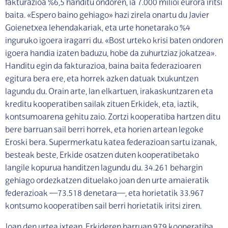
fakturazioa %6,5 handitu ondoren, ia 7.000 milioi eurora iritsi
baita. «Espero baino gehiago» hazi zirela onartu du Javier
Goienetxea lehendakariak, eta urte honetarako %4
inguruko igoera iragarri du. «Bost urteko krisi baten ondoren
igoera handia izaten baduzu, hobe da zuhurtziaz jokatzea».
Handitu egin da fakturazioa, baina baita federazioaren
egitura bera ere, eta horrek azken datuak txukuntzen
lagundu du. Orain arte, lan elkartuen, irakaskuntzaren eta
kreditu kooperatiben sailak zituen Erkidek, eta, iaztik,
kontsumoarena gehitu zaio. Zortzi kooperatiba hartzen ditu
bere barruan sail berri horrek, eta horien artean legoke
Eroski bera. Supermerkatu katea federazioan sartu izanak,
besteak beste, Erkide osatzen duten kooperatibetako
langile kopurua handitzen lagundu du. 34.261 behargin
gehiago ordezkatzen dituelako joan den urte amaieratik
federazioak —73.518 denetara—, eta horietatik 33.967
kontsumo kooperatiben sail berri horietatik iritsi ziren.
Joan den urtea ixtean, Erkideren barruan 979 kooperatiba