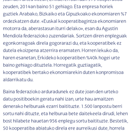
zeuden, 2014an baino 51 gehiago. Eta enpresa horiek
guztiek Arabako, Bizkaiko eta Gipuzkoako ekonomiaren %7
ordezkatzen dute. «Euskal kooperatibagintza ekonomiaren
motorra da, aberastasun iturri delako», esan du Agustin
Mendiola federazioko zuzendariak. Sortzen diren enpleguak
egonkorragoak direla gogorarazi du, eta kooperatibek ez
dutela ekoizpena atzerrira eramaten. Horren lekuko da,
haren esanetan, Erkideko kooperatiben %40k hogei urte
baino gehiago dituztela. Horregatik guztiagatik,
kooperatibek bertako ekonomiarekin duten konpromisoa
aldarrikatu du.
Baina federazioko arduradunek ez dute joan den urteko
datu positiboekin geratu nahi izan, urte hau amaitzen
denerako helburuak ezarri baitituzte. 1.500 lanpostu berri
sortu nahi dituzte, eta helburua bete daitekeela dirudi, lehen
bost hilabete hauetan 956 enplegu sortu baitituzte. Bestetik,
50 kooperatiba abiatuko direla ere aurreikusi dute, horrela