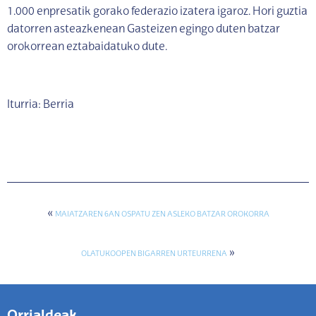
1.000 enpresatik gorako federazio izatera igaroz. Hori guztia
datorren asteazkenean Gasteizen egingo duten batzar
orokorrean eztabaidatuko dute.
Iturria: Berria
«
MAIATZAREN 6AN OSPATU ZEN ASLEKO BATZAR OROKORRA
»
OLATUKOOPEN BIGARREN URTEURRENA
Orrialdeak