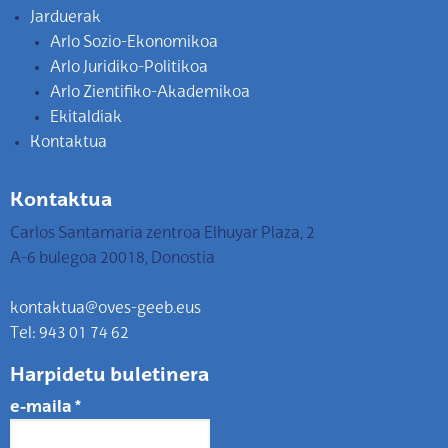
Jarduerak
Arlo Sozio-Ekonomikoa
Arlo Juridiko-Politikoa
Arlo Zientifiko-Akademikoa
Ekitaldiak
Kontaktua
Kontaktua
Carlos Santamaria zentroa Elhuyar Plaza, 2
A-6 bulegoa 20018, Donostia
kontaktua@oves-geeb.eus
Tel: 943 01 74 62
Harpidetu buletinera
e-maila
*