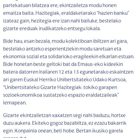
partekatuan bilatzea ere, ekintzailetza modu honen
emaitza baita. Hazitegiak, eraldaketarako “hazien banku”
izateaz gain, hezitegia ere izan nahi bailuke, bestelako
gizarte ereduak irudikatzeko entsegu lokala.
Bide hau, esan bezala, modu kolektiboan ibiltzen ari gara,
bestelako antzeko esperientziekin modu saretuan eta
ekonomia sozial eta solidarioko eragileekin elkarlan estuan.
Bide honetan beste geltoki bat da Emaus-eko kideekin
batera datorren Irailaren 12 eta 13 egunetarako eskaintzen
ari garen Euskal Herriko Unibertsitateko Udako Kurtsoa,
“Unibertsitateko Gizarte Hazitegiak: tokiko garapen
sozioekonomikoa sustatzeko espazio eraldatzaileak”
lemapean.
Gizarte ekintzailetzan xaxatzen segi nahi baduzu, hortxe
duzu aukera. Ekiteko gogoz bazabiltza, ez ezazu bakarrik
egin. Konpainia onean, beti hobe. Bertan ikusiko garela