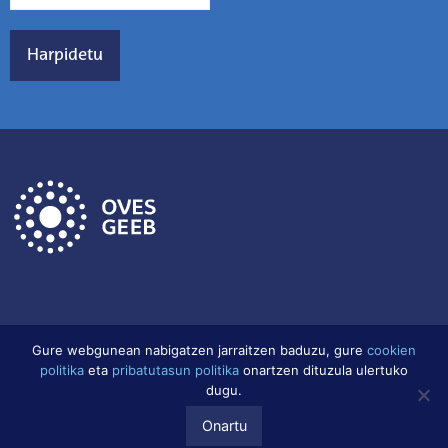
Gure webgunean nabigatzen jarraitzen baduzu, gure
cookien
politika
eta
pribatutasun politika
onartzen dituzula ulertuko
Lege Oharra
Datu babes politika
Cookien Politika
dugu.
Onartu