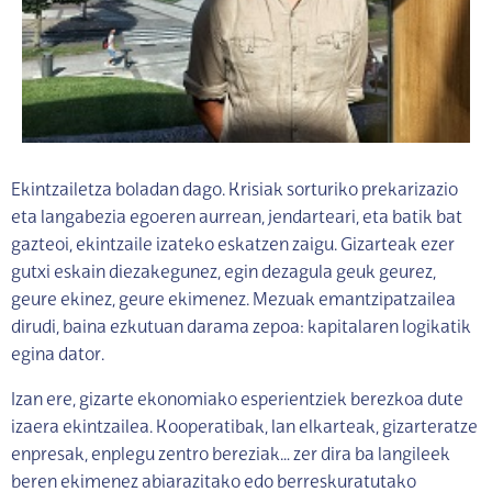
Ekintzailetza boladan dago. Krisiak sorturiko prekarizazio
eta langabezia egoeren aurrean, jendarteari, eta batik bat
gazteoi, ekintzaile izateko eskatzen zaigu. Gizarteak ezer
gutxi eskain diezakegunez, egin dezagula geuk geurez,
geure ekinez, geure ekimenez. Mezuak emantzipatzailea
dirudi, baina ezkutuan darama zepoa: kapitalaren logikatik
egina dator.
Izan ere, gizarte ekonomiako esperientziek berezkoa dute
izaera ekintzailea. Kooperatibak, lan elkarteak, gizarteratze
enpresak, enplegu zentro bereziak… zer dira ba langileek
beren ekimenez abiarazitako edo berreskuratutako