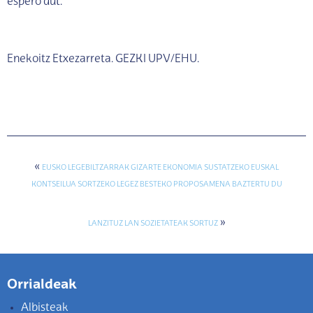
espero dut.
Enekoitz Etxezarreta. GEZKI UPV/EHU.
«
EUSKO LEGEBILTZARRAK GIZARTE EKONOMIA SUSTATZEKO EUSKAL
KONTSEILUA SORTZEKO LEGEZ BESTEKO PROPOSAMENA BAZTERTU DU
»
LANZITUZ LAN SOZIETATEAK SORTUZ
Orrialdeak
Albisteak