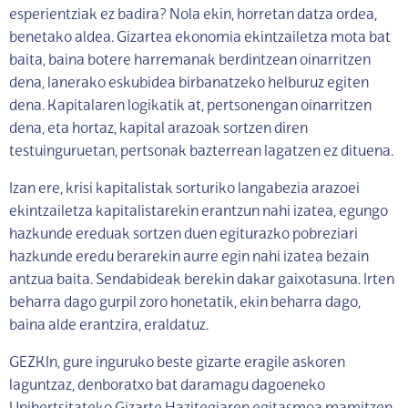
esperientziak ez badira? Nola ekin, horretan datza ordea,
benetako aldea. Gizartea ekonomia ekintzailetza mota bat
baita, baina botere harremanak berdintzean oinarritzen
dena, lanerako eskubidea birbanatzeko helburuz egiten
dena. Kapitalaren logikatik at, pertsonengan oinarritzen
dena, eta hortaz, kapital arazoak sortzen diren
testuinguruetan, pertsonak bazterrean lagatzen ez dituena.
Izan ere, krisi kapitalistak sorturiko langabezia arazoei
ekintzailetza kapitalistarekin erantzun nahi izatea, egungo
hazkunde ereduak sortzen duen egiturazko pobreziari
hazkunde eredu berarekin aurre egin nahi izatea bezain
antzua baita. Sendabideak berekin dakar gaixotasuna. Irten
beharra dago gurpil zoro honetatik, ekin beharra dago,
baina alde erantzira, eraldatuz.
GEZKIn, gure inguruko beste gizarte eragile askoren
laguntzaz, denboratxo bat daramagu dagoeneko