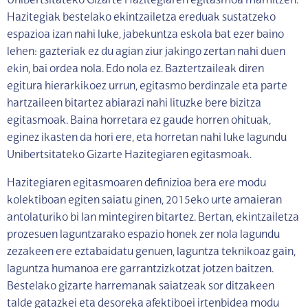
Unibertsitateko Gizarte Hazitegiaren egitasmoa mamitzen.
Hazitegiak bestelako ekintzailetza ereduak sustatzeko
espazioa izan nahi luke, jabekuntza eskola bat ezer baino
lehen: gazteriak ez du agian ziur jakingo zertan nahi duen
ekin, bai ordea nola. Edo nola ez. Baztertzaileak diren
egitura hierarkikoez urrun, egitasmo berdinzale eta parte
hartzaileen bitartez abiarazi nahi lituzke bere bizitza
egitasmoak. Baina horretara ez gaude horren ohituak,
eginez ikasten da hori ere, eta horretan nahi luke lagundu
Unibertsitateko Gizarte Hazitegiaren egitasmoak.
Hazitegiaren egitasmoaren definizioa bera ere modu
kolektiboan egiten saiatu ginen, 2015eko urte amaieran
antolaturiko bi lan mintegiren bitartez. Bertan, ekintzailetza
prozesuen laguntzarako espazio honek zer nola lagundu
zezakeen ere eztabaidatu genuen, laguntza teknikoaz gain,
laguntza humanoa ere garrantzizkotzat jotzen baitzen.
Bestelako gizarte harremanak saiatzeak sor ditzakeen
talde gatazkei eta desoreka afektiboei irtenbidea modu