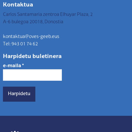
Kontaktua
Carlos Santamaria zentroa Elhuyar Plaza, 2
A-6 bulegoa 20018, Donostia
kontaktua@oves-geeb.eus
Tel: 943 01 74 62
Harpidetu buletinera
e-maila
*