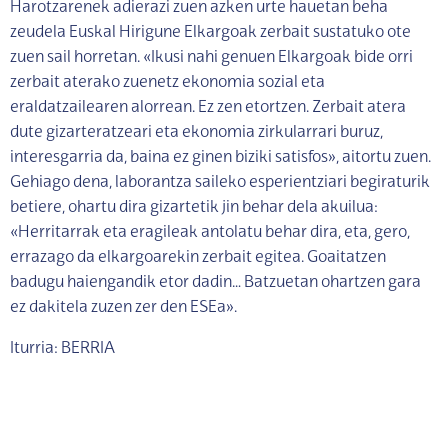
Harotzarenek adierazi zuen azken urte hauetan beha
zeudela Euskal Hirigune Elkargoak zerbait sustatuko ote
zuen sail horretan. «Ikusi nahi genuen Elkargoak bide orri
zerbait aterako zuenetz ekonomia sozial eta
eraldatzailearen alorrean. Ez zen etortzen. Zerbait atera
dute gizarteratzeari eta ekonomia zirkularrari buruz,
interesgarria da, baina ez ginen biziki satisfos», aitortu zuen.
Gehiago dena, laborantza saileko esperientziari begiraturik
betiere, ohartu dira gizartetik jin behar dela akuilua:
«Herritarrak eta eragileak antolatu behar dira, eta, gero,
errazago da elkargoarekin zerbait egitea. Goaitatzen
badugu haiengandik etor dadin… Batzuetan ohartzen gara
ez dakitela zuzen zer den ESEa».
Iturria: BERRIA