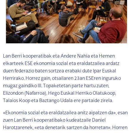
Lan Berri kooperatibak eta Andere Nahia eta Hemen
elkarteek ESE ekonomia sozial eta eraldatzailea ardatz
duen federazio baten sortzea erabaki dute Ipar Euskal
Herrirako. Horrez gain, otsailaren 23an ESEren inguruko
mugaz gaindiko III. Topaketetan parte hartu zuten,
Elizondon (Nafarroa), Hego Euskal Herriko Olatukoop,
Talaios Koop eta Baztango Udala ere partaide zirela.
«Ekonomia sozial eta eraldatzailea anitz aipatzen da», esan
zuen Lan Berri kooperatibako kudeatzaile Daniel
Harotzarenek, «eta denetarik sartzen da horretan». Horren