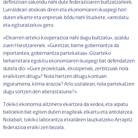
definizioan sakondu nahi dute federazioaren bultzatzaileek.
Lurraldeari atxikiak diren eta ekonomiaren ikuspegi hori
duten elkarte eta enpresak bildu nahi lituzkete, «antolatu
eta egituratzeko» gero.
«Elkarren arteko kooperazioa nahi dugu bultzatu», azaldu
zuen Harotzarenek. «Guretzat, barne gobernantza da
inportantea, gobernantza partekatua». Gizarteko
beharretara egokitu ekonomiaren ikuspegi bat defendatzen
dutela dio: «Gure proiektuak, ekoizpenak, zerbitzuak nola
eraikitzen ditugu? Nola hartzen ditugu kontuan
ingurumena, klima arazoa? Arlo sozialean, nola partekatzen
dugu sortzen den aberastasuna?».
Tokiko ekonomia aitzinera ekartzea da xedea, eta aipatu
balioekin bat egiten duten eragileak elkartu eta antolatzea.
Nolabait, tokiko laborantza etxaldeen lauzkatzeko Arrapitz
federazioa eraiki zen bezala.