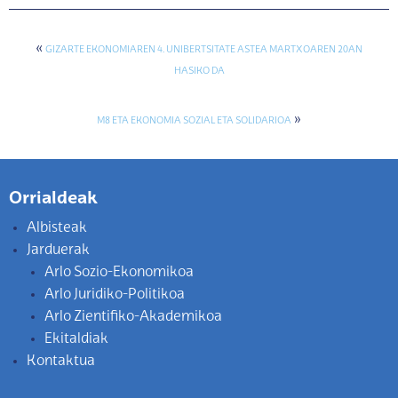
«
GIZARTE EKONOMIAREN 4. UNIBERTSITATE ASTEA MARTXOAREN 20AN
HASIKO DA
»
M8 ETA EKONOMIA SOZIAL ETA SOLIDARIOA
Orrialdeak
Albisteak
Jarduerak
Arlo Sozio-Ekonomikoa
Arlo Juridiko-Politikoa
Arlo Zientifiko-Akademikoa
Ekitaldiak
Kontaktua