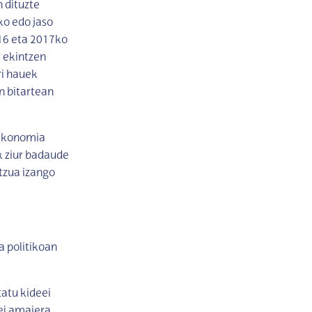
n dituzte
ko edo jaso
16 eta 2017ko
a ekintzen
ri hauek
n bitartean
“ekonomia
k ziur badaude
tzua izango
a politikoan
tatu kideei
oei amaiera