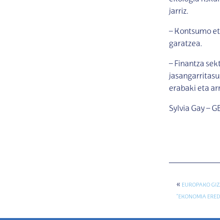
jarriz.
– Kontsumo et
garatzea.
– Finantza se
jasangarritasu
erabaki eta a
Sylvia Gay – G
«
EUROPAKO GIZ
“EKONOMIA ERED