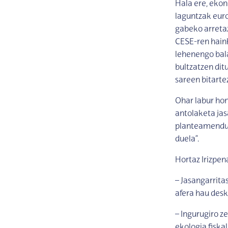
Hala ere, ekon
laguntzak euro
gabeko arreta
CESE-ren hainb
lehenengo bal
bultzatzen dit
sareen bitartez
Ohar labur hon
antolaketa jas
planteamendu 
duela”.
Hortaz Irizpe
– Jasangarrita
afera hau des
– Ingurugiro z
ekologia fiska