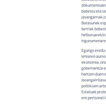
dokumentuan. I
babestu eta se
jasangarriak 
Batasunak espar
berriak babes
helburuarekin
ingurumenarek
Egungo eredu 
lehiaren aurre
ekonomia, ond
gobernantza e
hartzen duen e
Jasangarritas
politikoen art
Estatuak proie
ere pertsonei