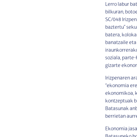
Lerro labur ba
bilkuran, boto
SC/048 Irizpen
baztertu” sek
batera, koloka
banatzaile et
iraunkorrerako 
soziala, parte
gizarte ekonom
Irizpenaren ar
“ekonomia ered
ekonomikoa, k
kontzeptuak ba
Batasunak anb
berrietan aurr
Ekonomia jasa
Batasuneko bo