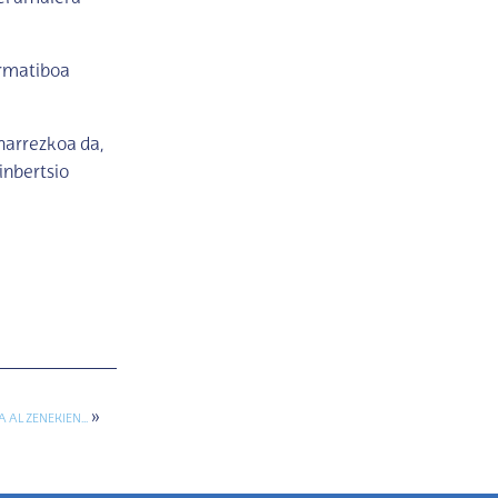
ormatiboa
harrezkoa da,
inbertsio
»
A AL ZENEKIEN…