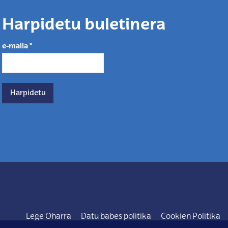
Harpidetu buletinera
e-maila
*
Lege Oharra
Datu babes politika
Cookien Politika