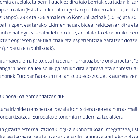
omia antolaketa berri hauek ez dira jaio berriak eta jadanik iza
par mailan (Estatu kideetako agintari politikoen aldetik jasota
z kanpo), 288 eta 356 amaierako Komunikazioak (2016) eta 20
at Irizpen, esaterako. Ekimen hauek bidea irekitzen ari dira et
antze bat egitea ahalbidetuko dute, antolaketa ekonomiko ber
uzten enpresen praktika onak eta esperientziak garatzen doaze
 (pribatu zein publikoak).
i amaiera emateko, eta Irizpenari jarraituz bere ondorioetan, 
angarri berri hauek soilik garatuko dira enpresa eta enpresaria
honek Europar Batasun mailan 2030 edo 2050etik aurrera zen
nak honakoa gomendatzen du:
suna irizpide transbertsal bezala kontsideratzea eta hortaz mail
konpartizatzea, Europako ekonomia modernizatze aldera.
ein gizarte esternalizazioak logika ekonomikoan integratzea, Es
litatea barneratzea bultzaraziz eta diru laguntza anti-ekologik