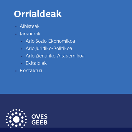
Orrialdeak
Albisteak
Jarduerak
Arlo Sozio-Ekonomikoa
Arlo Juridiko-Politikoa
Arlo Zientifiko-Akademikoa
Ekitaldiak
Kontaktua