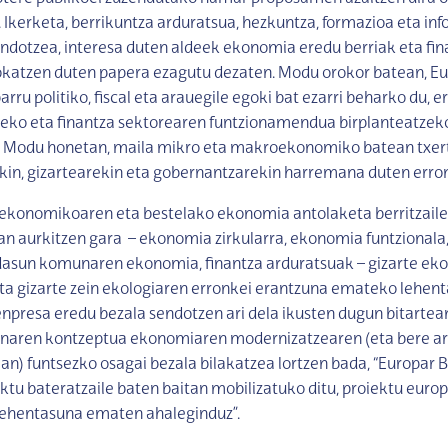
kerketa, berrikuntza arduratsua, hezkuntza, formazioa eta in
ndotzea, interesa duten aldeek ekonomia eredu berriak eta fin
jokatzen duten papera ezagutu dezaten. Modu orokor batean, E
ru politiko, fiscal eta arauegile egoki bat ezarri beharko du, e
teko eta finantza sektorearen funtzionamendua birplanteatzek
. Modu honetan, maila mikro eta makroekonomiko batean txer
in, gizartearekin eta gobernantzarekin harremana duten erro
ekonomikoaren eta bestelako ekonomia antolaketa berritzaile
an aurkitzen gara – ekonomia zirkularra, ekonomia funtzionala
asun komunaren ekonomia, finantza arduratsuak – gizarte ek
ta gizarte zein ekologiaren erronkei erantzuna emateko lehen
npresa eredu bezala sendotzen ari dela ikusten dugun bitartea
unaren kontzeptua ekonomiaren modernizatzearen (eta bere a
ean) funtsezko osagai bezala bilakatzea lortzen bada, “Europar
ktu bateratzaile baten baitan mobilizatuko ditu, proiektu europ
 lehentasuna ematen ahaleginduz”.