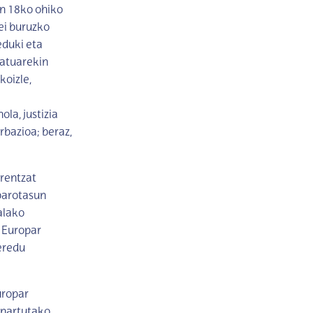
en 18ko ohiko
ei buruzko
eduki eta
katuarekin
koizle,
la, justizia
rbazioa; beraz,
rentzat
parotasun
alako
 Europar
eredu
uropar
onartutako