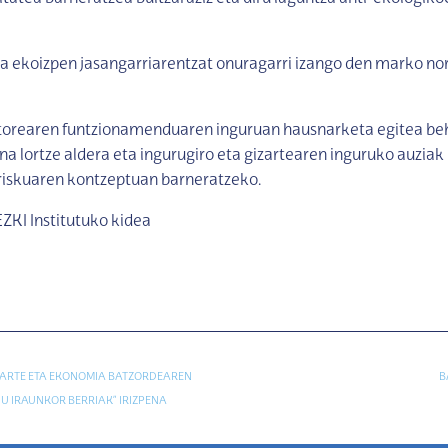
a ekoizpen jasangarriarentzat onuragarri izango den marko n
ktorearen funtzionamenduaren inguruan hausnarketa egitea be
na lortze aldera eta ingurugiro eta gizartearen inguruko auziak 
rriskuaren kontzeptuan barneratzeko.
EZKI Institutuko kidea
ARTE ETA EKONOMIA BATZORDEAREN
B
U IRAUNKOR BERRIAK” IRIZPENA