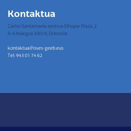
Kontaktua
Carlos Santamaria zentroa Elhuyar Plaza, 2
A-6 bulegoa 20018, Donostia
kontaktua@oves-geeb.eus
Tel: 943 01 74 62