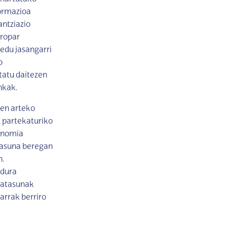
formazioa
antziazio
uropar
redu jasangarri
o
tatu daitezen
nkak.
en arteko
, partekaturiko
onomia
tasuna beregan
n.
rdura
 Batasunak
arrak berriro