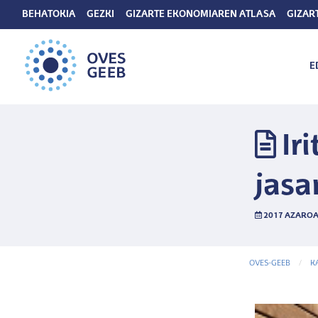
BEHATOKIA
GEZKI
GIZARTE EKONOMIAREN ATLASA
GIZAR
E
Ir
jasa
2017 AZAROA
OVES-GEEB
K