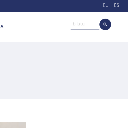
EU
|
ES
UA