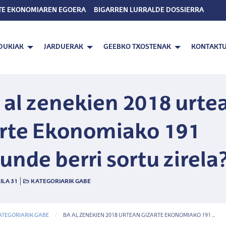
TE EKONOMIAREN EGOERA
BIGARREN LURRALDE DOSSIERRA
DUKIAK
JARDUERAK
GEEBKO TXOSTENAK
KONTAKT
 al zenekien 2018 urte
rte Ekonomiako 191
unde berri sortu zirela
|
ILA 31
KATEGORIARIK GABE
ATEGORIARIK GABE
CURRENT-PAGE
BA AL ZENEKIEN 2018 URTEAN GIZARTE EKONOMIAKO 191 ...