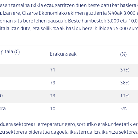
esen tamaina txikia ezaugarritzen duen beste datu bat hasiera
. Izan ere, Gizarte Ekonomiako ekimen guztien ia %40ak 3.000 
eman ditu bere lehen pausuak. Beste hainbestek 3.000 eta 10.
tala izan dute, eta soilik %5ak hasi du bere ibilbidea 25.000 eur
itala (€)
Erakundeak
(%)
71
37%
73
38%
00
23
12%
ora
10
5%
duera sektoreari erreparatuz gero, sorturiko erakundeetatik er
zu sektorera bideratua dagoela ikusten da, Eraikuntza sektore