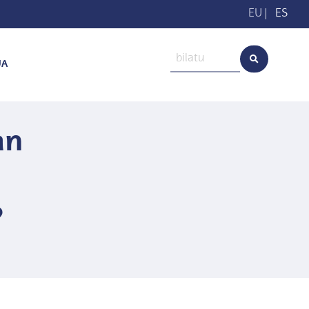
EU
|
ES
UA
an
?