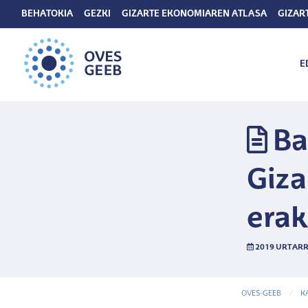
BEHATOKIA
GEZKI
GIZARTE EKONOMIAREN ATLASA
GIZAR
E
Ba
Giza
erak
2019 URTARR
OVES-GEEB
K