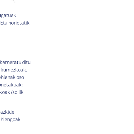
mugatuek
 Eta horietatik
barneratu ditu
makumezkoak.
ehienak oso
sonetakoak:
koak (soilik
bazkide
gehiengoak