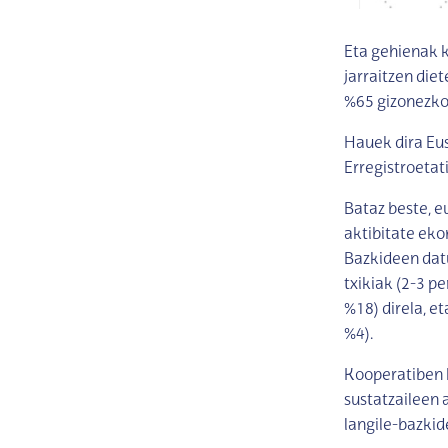
Eta gehienak k
jarraitzen diet
%65 gizonezko
Hauek dira Eu
Erregistroetat
Bataz beste, e
aktibitate ek
Bazkideen datu
txikiak (2-3 p
%18) direla, e
%4).
Kooperatiben k
sustatzaileen
langile-bazkid