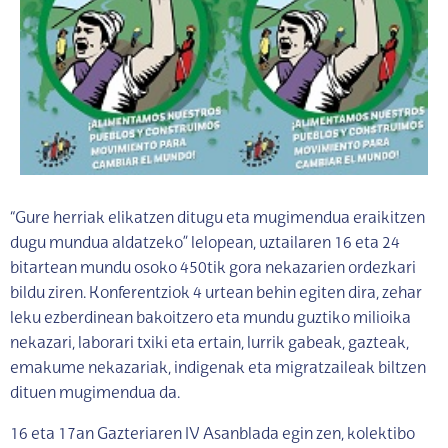
“Gure herriak elikatzen ditugu eta mugimendua eraikitzen
dugu mundua aldatzeko” lelopean, uztailaren 16 eta 24
bitartean mundu osoko 450tik gora nekazarien ordezkari
bildu ziren. Konferentziok 4 urtean behin egiten dira, zehar
leku ezberdinean bakoitzero eta mundu guztiko milioika
nekazari, laborari txiki eta ertain, lurrik gabeak, gazteak,
emakume nekazariak, indigenak eta migratzaileak biltzen
dituen mugimendua da.
16 eta 17an Gazteriaren IV Asanblada egin zen, kolektibo