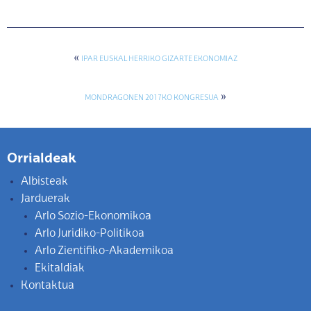
«
IPAR EUSKAL HERRIKO GIZARTE EKONOMIAZ
»
MONDRAGONEN 2017KO KONGRESUA
Orrialdeak
Albisteak
Jarduerak
Arlo Sozio-Ekonomikoa
Arlo Juridiko-Politikoa
Arlo Zientifiko-Akademikoa
Ekitaldiak
Kontaktua