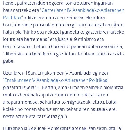
honek pairatzen duen egoera konkretuaren inguruan
hausnartzeko eta “
Gazteriaren IV Asanbladako Adierazpen
Politikoa
” aditzera eman zuen, zeinetan elikadura
burujaberantz pausuak emateko giltzarriak aipatzen diren,
hala nola “hiriko eta nekazal guneetako gazteriaren arteko
lotura eta harremana” eta justizia, feminismo eta
berdintasunak helburu horren lorpenean duten garrantzia,
“dibertsitatea bere forma guztietan” kontuan izatea ahaztu
gabe.
Uztailaren 18an, Emakumeen V Asanblada egin zen,
“
Emakumeen V Asanbladako Adierazpen Politikoa
”
plazaratu zuelarik. Bertan, emakumeen gaineko biolentzia
mota ezberdinak aipatzen dira (feminizidioa, lurren
akaparamendua, behartutako migratzeak, etab.), baita
kolektibo honen aburuz eman behar diren pausuak ere,
beste azterketa batzuetaz gain.
Hurrengo lau egunak Konferentziarenak izan ziren, eta 19