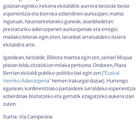
goizean eginiko irekiera ekitalditik aurrera besteak beste
esperientzia eta borroka ezberdinen aurkezpen, mahai
inguruak, hausnarketarako guneak, asanbladetan
prestaturiko adierazpenen aurkezpenak eta erregio
mailako bilerak egin ziren, larunbat arratsaldeko itxiera
ekitaldira arte.
Igandean, bestalde, Bilbora martxa egin zen, zeinari Moyua
plazan bildu zitzaizkion milaka pertsona. Ondoren, Plaza
Berrian ekitaldi publiko-politiko bat egin zen (“
Euskal
Herriko Adierazpena
” hemen irakurgai duzue). Hurrengo
egunean, konferentziako partaideek lurraldeko esperientzia
ezberdinak bisitatzeko eta gertutik ezagutzeko aukera izan
zuten.
Iturria: Vía Campesina