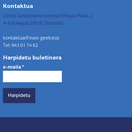
Kontaktua
Carlos Santamaria zentroa Elhuyar Plaza, 2
A-6 bulegoa 20018, Donostia
kontaktua@oves-geeb.eus
Tel: 943 01 74 62
Harpidetu buletinera
e-maila
*