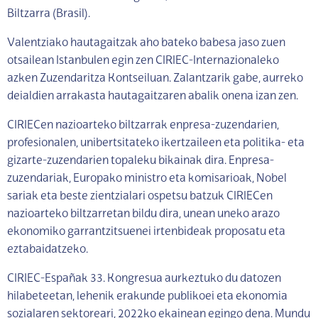
Biltzarra (Brasil).
Valentziako hautagaitzak aho bateko babesa jaso zuen
otsailean Istanbulen egin zen CIRIEC-Internazionaleko
azken Zuzendaritza Kontseiluan. Zalantzarik gabe, aurreko
deialdien arrakasta hautagaitzaren abalik onena izan zen.
CIRIECen nazioarteko biltzarrak enpresa-zuzendarien,
profesionalen, unibertsitateko ikertzaileen eta politika- eta
gizarte-zuzendarien topaleku bikainak dira. Enpresa-
zuzendariak, Europako ministro eta komisarioak, Nobel
sariak eta beste zientzialari ospetsu batzuk CIRIECen
nazioarteko biltzarretan bildu dira, unean uneko arazo
ekonomiko garrantzitsuenei irtenbideak proposatu eta
eztabaidatzeko.
CIRIEC-Españak 33. Kongresua aurkeztuko du datozen
hilabeteetan, lehenik erakunde publikoei eta ekonomia
sozialaren sektoreari, 2022ko ekainean egingo dena. Mundu