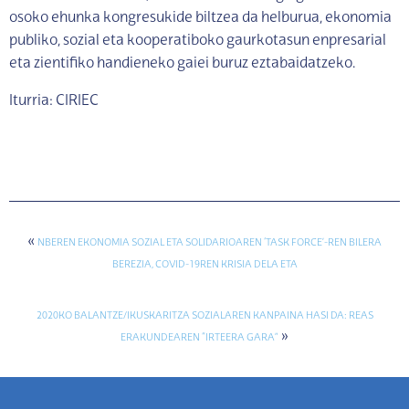
osoko ehunka kongresukide biltzea da helburua, ekonomia
publiko, sozial eta kooperatiboko gaurkotasun enpresarial
eta zientifiko handieneko gaiei buruz eztabaidatzeko.
Iturria: CIRIEC
«
NBEREN EKONOMIA SOZIAL ETA SOLIDARIOAREN ‘TASK FORCE’-REN BILERA
BEREZIA, COVID-19REN KRISIA DELA ETA
2020KO BALANTZE/IKUSKARITZA SOZIALAREN KANPAINA HASI DA: REAS
»
ERAKUNDEAREN “IRTEERA GARA”