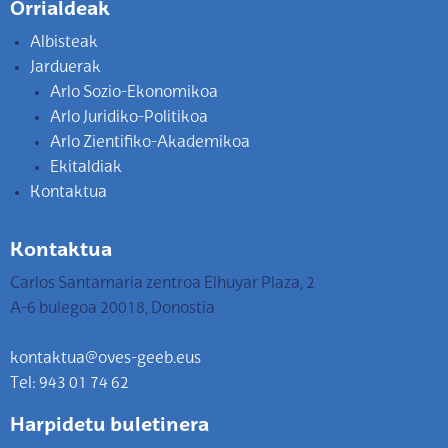
Orrialdeak
Albisteak
Jarduerak
Arlo Sozio-Ekonomikoa
Arlo Juridiko-Politikoa
Arlo Zientifiko-Akademikoa
Ekitaldiak
Kontaktua
Kontaktua
Carlos Santamaria zentroa Elhuyar Plaza, 2
A-6 bulegoa 20018, Donostia
kontaktua@oves-geeb.eus
Tel: 943 01 74 62
Harpidetu buletinera