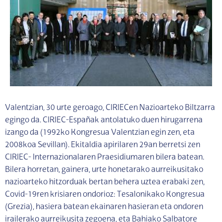
Valentzian, 30 urte geroago, CIRIECen Nazioarteko Biltzarra
egingo da. CIRIEC-Españak antolatuko duen hirugarrena
izango da (1992ko Kongresua Valentzian egin zen, eta
2008koa Sevillan). Ekitaldia apirilaren 29an berretsi zen
CIRIEC- Internazionalaren Praesidiumaren bilera batean.
Bilera horretan, gainera, urte honetarako aurreikusitako
nazioarteko hitzorduak bertan behera uztea erabaki zen,
Covid-19ren krisiaren ondorioz: Tesalonikako Kongresua
(Grezia), hasiera batean ekainaren hasieran eta ondoren
irailerako aurreikusita zegoena, eta Bahiako Salbatore