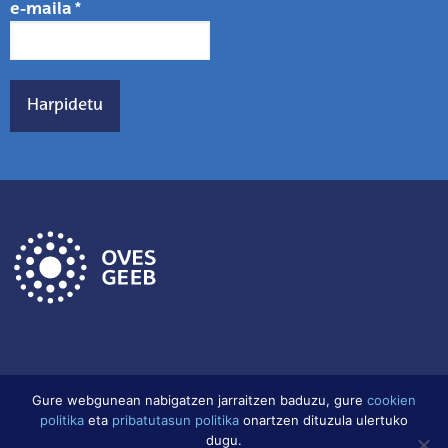
e-maila
*
Gure webgunean nabigatzen jarraitzen baduzu, gure
cookien
politika
eta
pribatutasun politika
onartzen dituzula ulertuko
Lege Oharra
Datu babes politika
Cookien Politika
dugu.