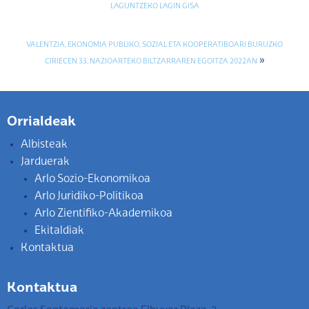
LAGUNTZEKO LAGIN GISA
VALENTZIA, EKONOMIA PUBLIKO, SOZIAL ETA KOOPERATIBOARI BURUZKO
»
CIRIECEN 33. NAZIOARTEKO BILTZARRAREN EGOITZA 2022AN
Orrialdeak
Albisteak
Jarduerak
Arlo Sozio-Ekonomikoa
Arlo Juridiko-Politikoa
Arlo Zientifiko-Akademikoa
Ekitaldiak
Kontaktua
Kontaktua