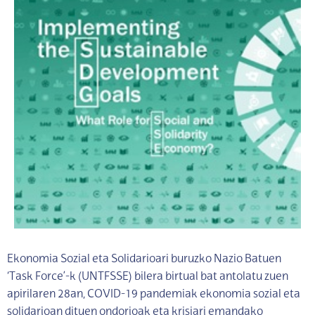
Ekonomia Sozial eta Solidarioari buruzko Nazio Batuen
‘Task Force’-k (UNTFSSE) bilera birtual bat antolatu zuen
apirilaren 28an, COVID-19 pandemiak ekonomia sozial eta
solidarioan dituen ondorioak eta krisiari emandako