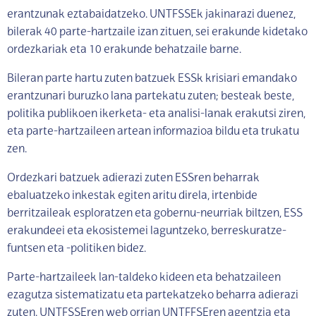
erantzunak eztabaidatzeko. UNTFSSEk jakinarazi duenez,
bilerak 40 parte-hartzaile izan zituen, sei erakunde kidetako
ordezkariak eta 10 erakunde behatzaile barne.
Bileran parte hartu zuten batzuek ESSk krisiari emandako
erantzunari buruzko lana partekatu zuten; besteak beste,
politika publikoen ikerketa- eta analisi-lanak erakutsi ziren,
eta parte-hartzaileen artean informazioa bildu eta trukatu
zen.
Ordezkari batzuek adierazi zuten ESSren beharrak
ebaluatzeko inkestak egiten aritu direla, irtenbide
berritzaileak esploratzen eta gobernu-neurriak biltzen, ESS
erakundeei eta ekosistemei laguntzeko, berreskuratze-
funtsen eta -politiken bidez.
Parte-hartzaileek lan-taldeko kideen eta behatzaileen
ezagutza sistematizatu eta partekatzeko beharra adierazi
zuten. UNTFSSEren web orrian UNTFFSEren agentzia eta