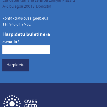
Carlos Santamaria zentroa Elhuyar Plaza, 2
A-6 bulegoa 20018, Donostia
kontaktua@oves-geeb.eus
Tel: 943 01 74 62
Harpidetu buletinera
e-maila
*