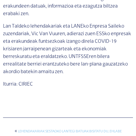
erakundeen datuak, informazioa eta ezagutza biltzea
erabaki zen.
Lan Taldeko lehendakariak eta LANEko Enpresa Saileko
zuzendariak, Vic Van Vuuren, adierazi zuen ESSko enpresak
eta erakundeak funtsezkoak izango direla COVID-19
krisiaren jarraipenean gizarteak eta ekonomiak
berreskuratu eta eraldatzeko. UNTFSSEren bilera
errealitate berriei erantzuteko bere lan-plana gauzatzeko
akordio batekin amaitu zen.
Iturria: CIRIEC
«
LEHENDAKARIAK SESTAOKO LANTEGI BATUAK BISITATU DU, EHLABE