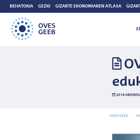
BEHATOKIA
GEZKI
GIZARTE EKONOMIAREN ATLASA
GIZAR
E
OV
eduk
2016 ABENDU
OVES-GEEB
K