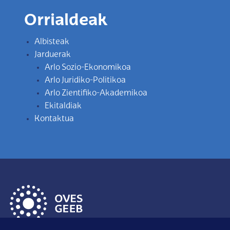
Orrialdeak
Albisteak
Jarduerak
Arlo Sozio-Ekonomikoa
Arlo Juridiko-Politikoa
Arlo Zientifiko-Akademikoa
Ekitaldiak
Kontaktua