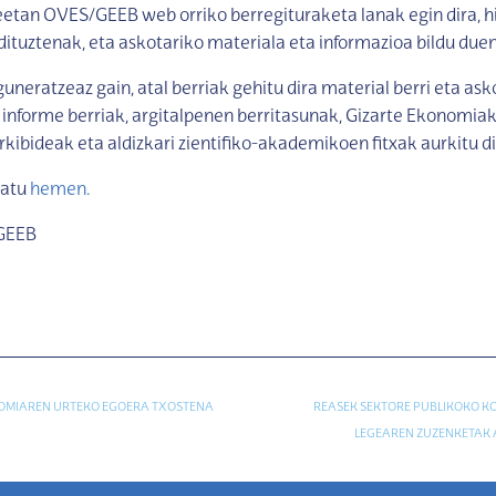
etan OVES/GEEB web orriko berregituraketa lanak egin dira, hi
dituztenak, eta askotariko materiala eta informazioa bildu duen
guneratzeaz gain, atal berriak gehitu dira material berri eta ask
 informe berriak, argitalpenen berritasunak, Gizarte Ekonomiak
kibideak eta aldizkari zientifiko-akademikoen fitxak aurkitu d
tatu
hemen.
/GEEB
OMIAREN URTEKO EGOERA TXOSTENA
REASEK SEKTORE PUBLIKOKO 
LEGEAREN ZUZENKETAK 