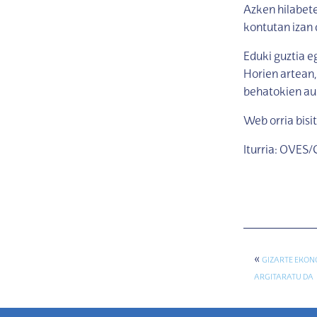
Azken hilabete
kontutan izan 
Eduki guztia e
Horien artean,
behatokien aur
Web orria bisi
Iturria: OVES
«
GIZARTE EKON
ARGITARATU DA