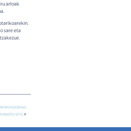
ru arloak
a.
otarikoarekin.
o sare eta
itzakezue.
KONTRATAZIORAKO
»
AURKEZTU DITU