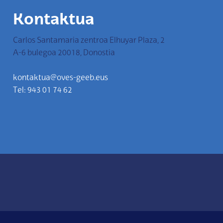
Kontaktua
Carlos Santamaria zentroa Elhuyar Plaza, 2
A-6 bulegoa 20018, Donostia
kontaktua@oves-geeb.eus
Tel: 943 01 74 62