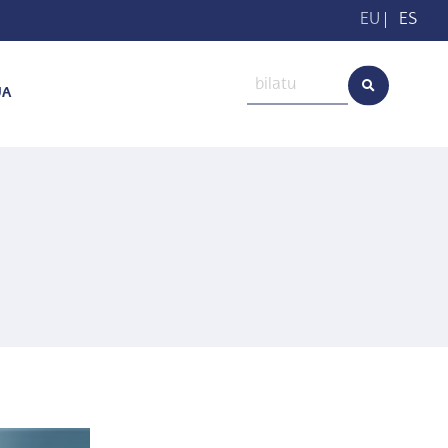
EU
|
ES
UA