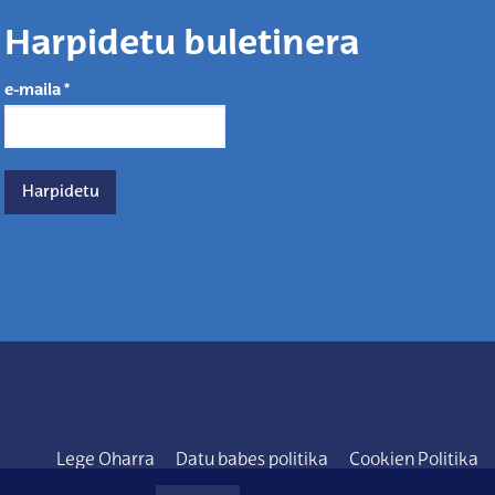
Harpidetu buletinera
e-maila
*
Lege Oharra
Datu babes politika
Cookien Politika