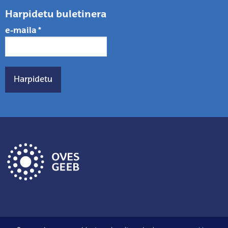
Harpidetu buletinera
e-maila
*