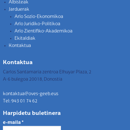
Albisteak
Jarduerak
Arlo Sozio-Ekonomikoa
Arlo Juridiko-Politikoa
Arlo Zientifiko-Akademikoa
Ekitaldiak
Kontaktua
Kontaktua
Carlos Santamaria zentroa Elhuyar Plaza, 2
A-6 bulegoa 20018, Donostia
kontaktua@oves-geeb.eus
Tel: 943 01 74 62
Harpidetu buletinera
e-maila
*