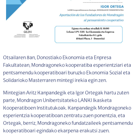
Otsailaren 8an, Donostiako Ekonomia eta Enpresa
Fakultatean, Mondragoneko kooperatiba esperientziari eta
pentsamendu kooperatiboari buruzko Ekonomia Sozial eta
Solidarioko Masterraren mintegi irekia egin zen.
Mintegian Aritz Kanpandegik eta Igor Ortegak hartu zuten
parte, Mondragon Unibertsitateko LANKI Ikasketa
Kooperatiboen Institutukoak. Kanpandegik Mondragoneko
esperientzia kooperatiboan zentratu zuen ponentzia, eta
Ortegak, berriz, Mondragoneko fundatzaileek pentsamendu
kooperatiboari egindako ekarpena erakutsi zuen.