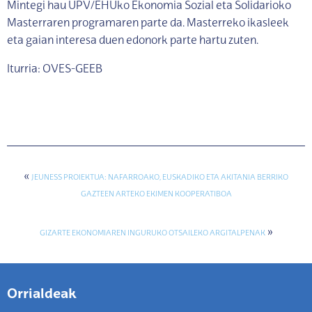
Mintegi hau UPV/EHUko Ekonomia Sozial eta Solidarioko
Masterraren programaren parte da. Masterreko ikasleek
eta gaian interesa duen edonork parte hartu zuten.
Iturria: OVES-GEEB
«
JEUNESS PROIEKTUA: NAFARROAKO, EUSKADIKO ETA AKITANIA BERRIKO
GAZTEEN ARTEKO EKIMEN KOOPERATIBOA
»
GIZARTE EKONOMIAREN INGURUKO OTSAILEKO ARGITALPENAK
Orrialdeak