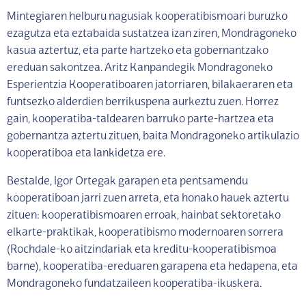
Mintegiaren helburu nagusiak kooperatibismoari buruzko
ezagutza eta eztabaida sustatzea izan ziren, Mondragoneko
kasua aztertuz, eta parte hartzeko eta gobernantzako
ereduan sakontzea. Aritz Kanpandegik Mondragoneko
Esperientzia Kooperatiboaren jatorriaren, bilakaeraren eta
funtsezko alderdien berrikuspena aurkeztu zuen. Horrez
gain, kooperatiba-taldearen barruko parte-hartzea eta
gobernantza aztertu zituen, baita Mondragoneko artikulazio
kooperatiboa eta lankidetza ere.
Bestalde, Igor Ortegak garapen eta pentsamendu
kooperatiboan jarri zuen arreta, eta honako hauek aztertu
zituen: kooperatibismoaren erroak, hainbat sektoretako
elkarte-praktikak, kooperatibismo modernoaren sorrera
(Rochdale-ko aitzindariak eta kreditu-kooperatibismoa
barne), kooperatiba-ereduaren garapena eta hedapena, eta
Mondragoneko fundatzaileen kooperatiba-ikuskera.