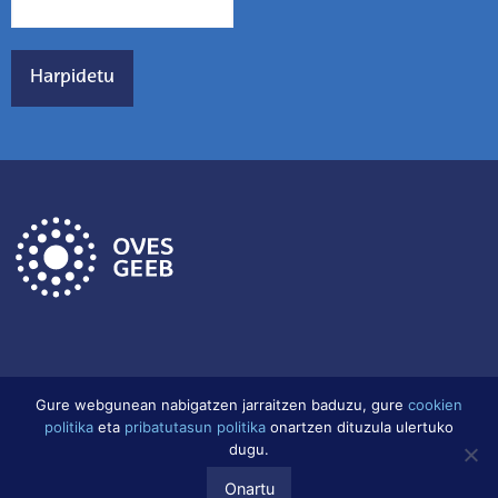
Gure webgunean nabigatzen jarraitzen baduzu, gure
cookien
politika
eta
pribatutasun politika
onartzen dituzula ulertuko
Lege Oharra
Datu babes politika
Cookien Politika
dugu.
Onartu