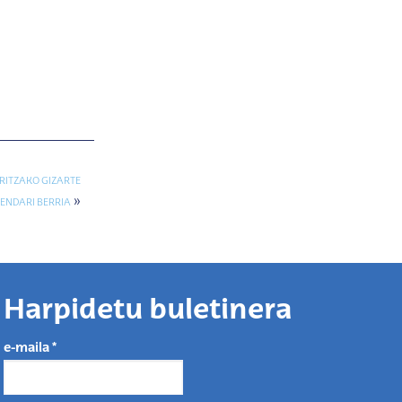
ARITZAKO GIZARTE
»
ENDARI BERRIA
Harpidetu buletinera
e-maila
*