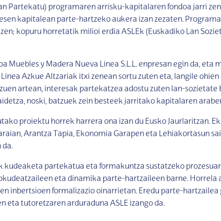
n Partekatu) programaren arrisku-kapitalaren fondoa jarri ze
esen kapitalean parte-hartzeko aukera izan zezaten. Programa 
 zen; kopuru horretatik milioi erdia ASLEk (Euskadiko Lan Soziet
oa Muebles y Madera Nueva Línea S.L.L. enpresan egin da, eta mi
 Línea Azkue Altzariak itxi zenean sortu zuten eta, langile ohien
zuen artean, interesak partekatzea adostu zuten lan-sozietate 
aidetza, noski, batzuek zein besteek jarritako kapitalaren arabe
ako proiektu horrek harrera ona izan du Eusko Jaurlaritzan. 
raian, Arantza Tapia, Ekonomia Garapen eta Lehiakortasun sai
 da.
k kudeaketa partekatua eta formakuntza sustatzeko prozesuari
kudeatzaileen eta dinamika parte-hartzaileen barne. Horrela 
 inbertsioen formalizazio oinarrietan. Eredu parte-hartzailea
n eta tutoretzaren arduraduna ASLE izango da.