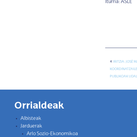
Iturria: ASLE
«
IRITZIA: JOSÉ
KOORDINATZAILE
PUBLIKOAK UDAL
Orrialdeak
Albisteak
Jarduerak
Arlo Sozio-Ekonomikoa