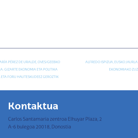
 MARÍA PÉREZ DE URALDE, OVES/GEEBKO
ALFREDO ISPIZUA, EUSKO JAURL
A: GIZARTE EKONOMIA ETA POLITIKA
EKONOMIAKO ZUZ
 ETA FORU HAUTESKUDEEZ GEROZTIK
Kontaktua
Carlos Santamaria zentroa Elhuyar Plaza, 2
A-6 bulegoa 20018, Donostia