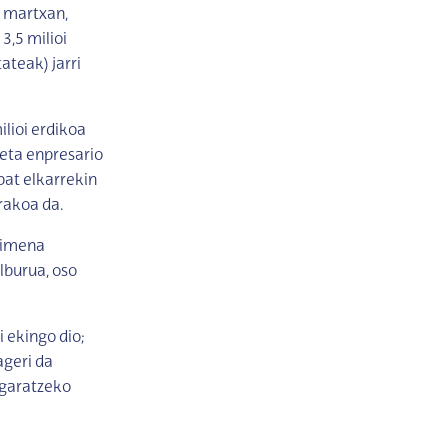
n martxan,
3,5 milioi
ateak) jarri
lioi erdikoa
 eta enpresario
bat elkarrekin
rakoa da.
Ekimena
lburua, oso
 ekingo dio;
ageri da
 garatzeko