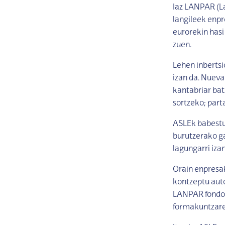
Iaz LANPAR (La
langileek enpr
eurorekin hasi
zuen.
Lehen inbertsi
izan da. Nueva
kantabriar bat
sortzeko; part
ASLEk babestut
burutzerako ga
lagungarri izan
Orain enpresa
kontzeptu auto
LANPAR fondoen
formakuntzare