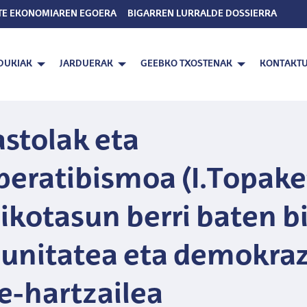
TE EKONOMIAREN EGOERA
BIGARREN LURRALDE DOSSIERRA
DUKIAK
JARDUERAK
GEEBKO TXOSTENAK
KONTAKT
astolak eta
eratibismoa (I.Topake
ikotasun berri baten bi
nitatea eta demokraz
e-hartzailea