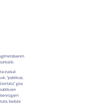
 mugimenduaren
untutik.
ta euskal
ok, “publikoa,
tzertatu” gisa
 publikoen
 bereizgarri
otuta, badute