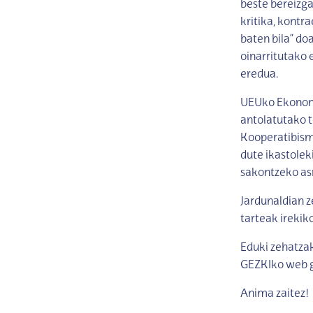
beste bereizga
kritika, kontra
baten bila” do
oinarritutako 
eredua.
UEUko Ekonomia
antolatutako 
Kooperatibismo
dute ikastolek
sakontzeko as
Jardunaldian z
tarteak irekiko
Eduki zehatzak
GEZKIko web g
Anima zaitez!