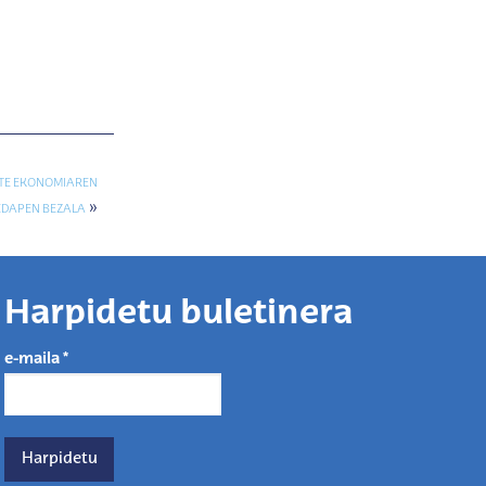
RTE EKONOMIAREN
»
DAPEN BEZALA
Harpidetu buletinera
e-maila
*