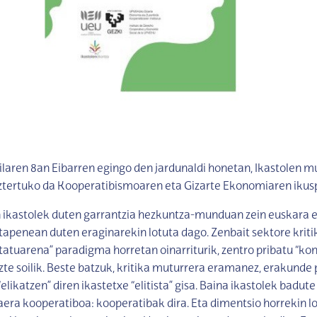
ilaren 8an Eibarren egingo den jardunaldi honetan, Ikastolen
ztertuko da Kooperatibismoaren eta Gizarte Ekonomiaren ikusp
 ikastolek duten garrantzia hezkuntza-munduan zein euskara e
tapenean duten eraginarekin lotuta dago. Zenbait sektore kritik
estatuarena” paradigma horretan oinarriturik, zentro pribatu “kon
uzte soilik. Beste batzuk, kritika muturrera eramanez, erakunde
“elikatzen” diren ikastetxe “elitista” gisa. Baina ikastolek badute
zaera kooperatiboa: kooperatibak dira. Eta dimentsio horrekin l