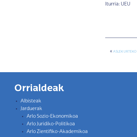
Iturria: UEU
«
ASLEK URTEKO
Orrialdeak
Albisteak
Jarduerak
Arlo Sozio-Ekonomikoa
Arlo Juridiko-Politikoa
Arlo Zientifiko-Akademikoa