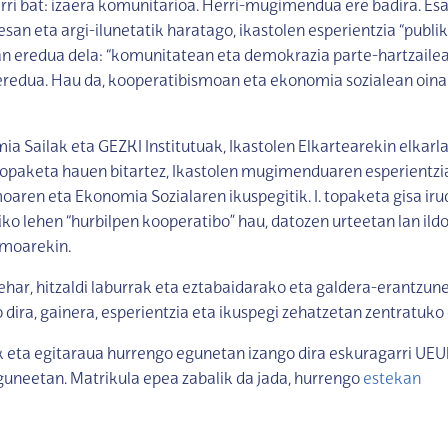
rri bat: izaera komunitarioa. Herri-mugimendua ere badira. Es
esan eta argi-ilunetatik haratago, ikastolen esperientzia “publi
an eredua dela: “komunitatean eta demokrazia parte-hartzaile
eredua. Hau da, kooperatibismoan eta ekonomia sozialean oina
 Sailak eta GEZKI Institutuak, Ikastolen Elkartearekin elkarl
topaketa hauen bitartez, Ikastolen mugimenduaren esperientzi
aren eta Ekonomia Sozialaren ikuspegitik. I. topaketa gisa iru
iko lehen “hurbilpen kooperatibo” hau, datozen urteetan lan ild
moarekin.
ehar, hitzaldi laburrak eta eztabaidarako eta galdera-erantzun
 dira, gainera, esperientzia eta ikuspegi zehatzetan zentratuko d
 eta egitaraua hurrengo egunetan izango dira eskuragarri UEU
uneetan. Matrikula epea zabalik da jada, hurrengo
estekan