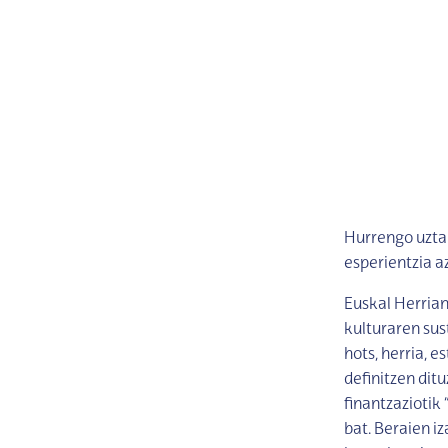
Hurrengo uzta
esperientzia a
Euskal Herrian
kulturaren sus
hots, herria, 
definitzen dit
finantzaziotik 
bat. Beraien i