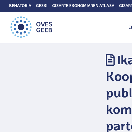
BEHATOKIA
GEZKI
GIZARTE EKONOMIAREN ATLASA
GIZAR
E
Ik
Koop
publ
komu
part