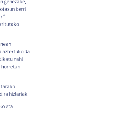
an genezake,
kotasun berri
an”
rritutako
anean
a aztertuko da
dikatu nahi
o horretan
etarako
ira hizlariak.
ko eta