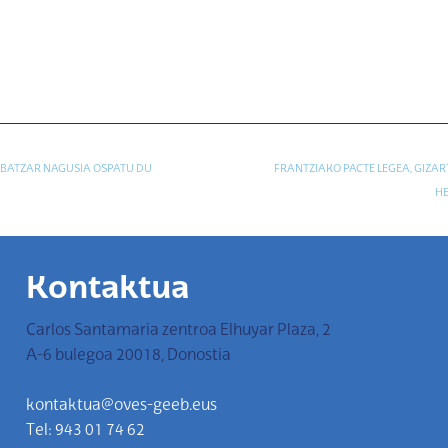
 BATZAR NAGUSIA OSPATU DU
FRANTZIAKO PACTE LEGEA, GIZA
HE
Kontaktua
Carlos Santamaria zentroa Elhuyar Plaza, 2
A-6 bulegoa 20018, Donostia
kontaktua@oves-geeb.eus
Tel: 943 01 74 62