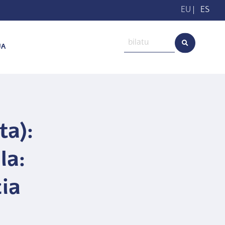
EU
|
ES
UA
ta):
la:
ia