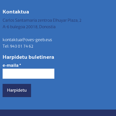
Kontaktua
Carlos Santamaria zentroa Elhuyar Plaza, 2
A-6 bulegoa 20018, Donostia
kontaktua@oves-geeb.eus
Tel: 943 01 74 62
Harpidetu buletinera
e-maila
*