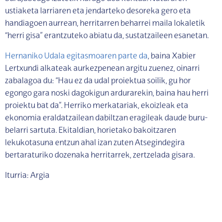
ustiaketa larriaren eta jendarteko desoreka gero eta
handiagoen aurrean, herritarren beharrei maila lokaletik
“herri gisa” erantzuteko abiatu da, sustatzaileen esanetan.
Hernaniko Udala egitasmoaren parte da
, baina Xabier
Lertxundi alkateak aurkezpenean argitu zuenez, oinarri
zabalagoa du: “Hau ez da udal proiektua soilik, gu hor
egongo gara noski dagokigun ardurarekin, baina hau herri
proiektu bat da”. Herriko merkatariak, ekoizleak eta
ekonomia eraldatzailean dabiltzan eragileak daude buru-
belarri sartuta. Ekitaldian, horietako bakoitzaren
lekukotasuna entzun ahal izan zuten Atsegindegira
bertaraturiko dozenaka herritarrek, zertzelada gisara.
Iturria: Argia