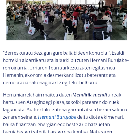
“Berreskuratu dezagun gure baliabideen kontrola!”. Esaldi
horrekin aldarrikatu eta laburbildu zuten Hernani Burujabe-
ren oinarria. Urriaren 1ean aurkeztu zuten egitasmoa
Hernanin, ekonomia desmerkantilizatu baterantz eta
demokrazia sakonagorantz egiteko helburuz.
Hernaniarrek hain maitea duten
Mendirik-mendi
aireak
hartu zuen Atsegindegi plaza, saxofoi parearen doinuek
lagunduta. Aurkeztuko zutena garrantzitsua bezain sakona
zenaren seinale.
Hernani Burujabe
deitu diote ekimenari,
baina finantzan, energian edo beste arlo batzuetan
burujabeago izatetik harago doa kontua. Naturaren