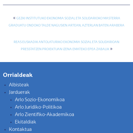
«
GEZKI INSTITUTUKO EKONOMIA SOZIAL ETA SOLIDARIOKO MASTERRA
GRADUATU ONDOKO TALDE NAGUSIEN ARTEAN, AZTERLAN BATEN ARABERA
REAS EUSKADIK ANTOLATURIKO EKONOMIA SOZIAL ETA SOLIDARIOAN
»
PRESSTATZEN PROIEKTUAN IZENA EMATEKO EPEA ZABALIK
Orrialdeak
Albisteak
Jarduerak
Arlo Sozio-Ekonomikoa
Arlo Juridiko-Politikoa
Arlo Zientifiko-Akademikoa
Ekitaldiak
Kontaktua