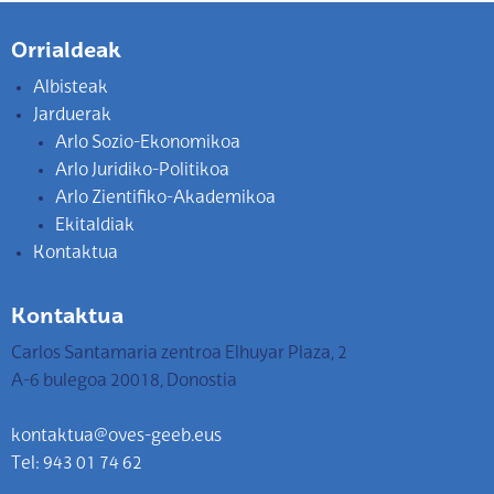
Orrialdeak
Albisteak
Jarduerak
Arlo Sozio-Ekonomikoa
Arlo Juridiko-Politikoa
Arlo Zientifiko-Akademikoa
Ekitaldiak
Kontaktua
Kontaktua
Carlos Santamaria zentroa Elhuyar Plaza, 2
A-6 bulegoa 20018, Donostia
kontaktua@oves-geeb.eus
Tel: 943 01 74 62