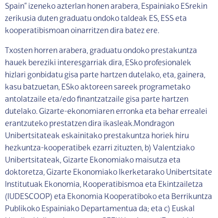
Spain” izeneko azterlan honen arabera, Espainiako ESrekin
zerikusia duten graduatu ondoko taldeak ES, ESS eta
kooperatibismoan oinarritzen dira batez ere.
Txosten horren arabera, graduatu ondoko prestakuntza
hauek bereziki interesgarriak dira, ESko profesionalek
hizlari gonbidatu gisa parte hartzen dutelako, eta, gainera,
kasu batzuetan, ESko aktoreen sareek programetako
antolatzaile eta/edo finantzatzaile gisa parte hartzen
dutelako. Gizarte-ekonomiaren erronka eta behar errealei
erantzuteko prestatzen dira ikasleak.Mondragon
Unibertsitateak eskainitako prestakuntza horiek hiru
hezkuntza-kooperatibek ezarri zituzten, b) Valentziako
Unibertsitateak, Gizarte Ekonomiako maisutza eta
doktoretza, Gizarte Ekonomiako Ikerketarako Unibertsitate
Institutuak Ekonomia, Kooperatibismoa eta Ekintzailetza
(IUDESCOOP) eta Ekonomia Kooperatiboko eta Berrikuntza
Publikoko Espainiako Departamentua da; eta c) Euskal