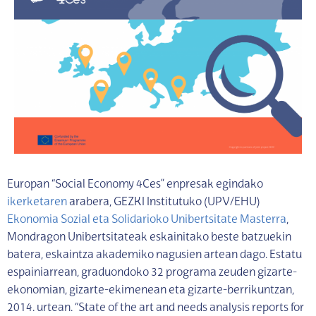
Europan “Social Economy 4Ces” enpresak egindako
ikerketaren
arabera, GEZKI Institutuko (UPV/EHU)
Ekonomia Sozial eta Solidarioko Unibertsitate Masterra
,
Mondragon Unibertsitateak eskainitako beste batzuekin
batera, eskaintza akademiko nagusien artean dago. Estatu
espainiarrean, graduondoko 32 programa zeuden gizarte-
ekonomian, gizarte-ekimenean eta gizarte-berrikuntzan,
2014. urtean. “State of the art and needs analysis reports for