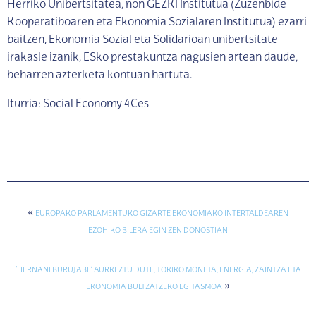
Herriko Unibertsitatea, non GEZKI Institutua (Zuzenbide
Kooperatiboaren eta Ekonomia Sozialaren Institutua) ezarri
baitzen, Ekonomia Sozial eta Solidarioan unibertsitate-
irakasle izanik, ESko prestakuntza nagusien artean daude,
beharren azterketa kontuan hartuta.
Iturria: Social Economy 4Ces
«
EUROPAKO PARLAMENTUKO GIZARTE EKONOMIAKO INTERTALDEAREN
EZOHIKO BILERA EGIN ZEN DONOSTIAN
‘HERNANI BURUJABE’ AURKEZTU DUTE, TOKIKO MONETA, ENERGIA, ZAINTZA ETA
»
EKONOMIA BULTZATZEKO EGITASMOA