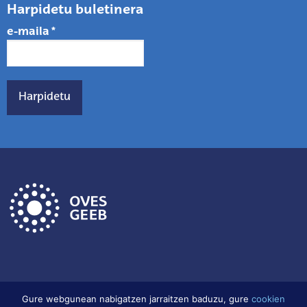
Harpidetu buletinera
e-maila
*
Gure webgunean nabigatzen jarraitzen baduzu, gure
cookien