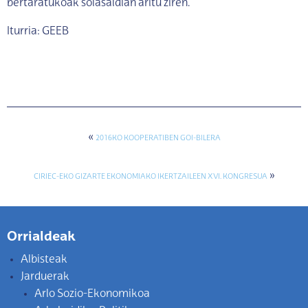
bertaratukoak solasaldian aritu ziren.
Iturria: GEEB
«
2016KO KOOPERATIBEN GOI-BILERA
»
CIRIEC-EKO GIZARTE EKONOMIAKO IKERTZAILEEN XVI. KONGRESUA
Orrialdeak
Albisteak
Jarduerak
Arlo Sozio-Ekonomikoa