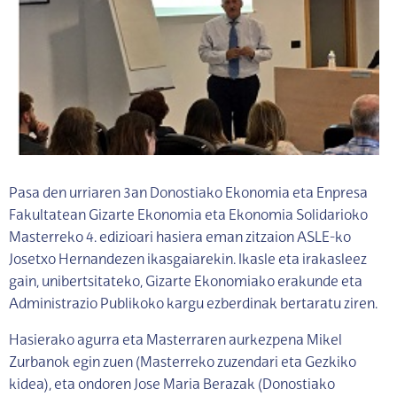
Pasa den urriaren 3an Donostiako Ekonomia eta Enpresa
Fakultatean Gizarte Ekonomia eta Ekonomia Solidarioko
Masterreko 4. edizioari hasiera eman zitzaion ASLE-ko
Josetxo Hernandezen ikasgaiarekin. Ikasle eta irakasleez
gain, unibertsitateko, Gizarte Ekonomiako erakunde eta
Administrazio Publikoko kargu ezberdinak bertaratu ziren.
Hasierako agurra eta Masterraren aurkezpena Mikel
Zurbanok egin zuen (Masterreko zuzendari eta Gezkiko
kidea), eta ondoren Jose Maria Berazak (Donostiako