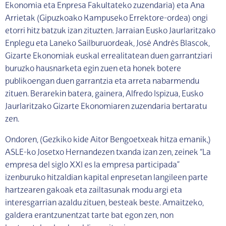
Ekonomia eta Enpresa Fakultateko zuzendaria) eta Ana
Arrietak (Gipuzkoako Kampuseko Errektore-ordea) ongi
etorri hitz batzuk izan zituzten. Jarraian Eusko Jaurlaritzako
Enplegu eta Laneko Sailburuordeak, José Andrés Blascok,
Gizarte Ekonomiak euskal errealitatean duen garrantziari
buruzko hausnarketa egin zuen eta honek botere
publikoengan duen garrantzia eta arreta nabarmendu
zituen. Berarekin batera, gainera, Alfredo Ispizua, Eusko
Jaurlaritzako Gizarte Ekonomiaren zuzendaria bertaratu
zen.
Ondoren, (Gezkiko kide Aitor Bengoetxeak hitza emanik,)
ASLE-ko Josetxo Hernandezen txanda izan zen, zeinek “La
empresa del siglo XXI es la empresa participada”
izenburuko hitzaldian kapital enpresetan langileen parte
hartzearen gakoak eta zailtasunak modu argi eta
interesgarrian azaldu zituen, besteak beste. Amaitzeko,
galdera erantzunentzat tarte bat egon zen, non