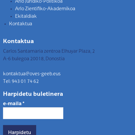
Arlo Juridiko-Politikoa
Arlo Zientifiko-Akademikoa
Ekitaldiak
Kontaktua
Kontaktua
Carlos Santamaria zentroa Elhuyar Plaza, 2
A-6 bulegoa 20018, Donostia
kontaktua@oves-geeb.eus
Tel: 943 01 74 62
Harpidetu buletinera
e-maila
*