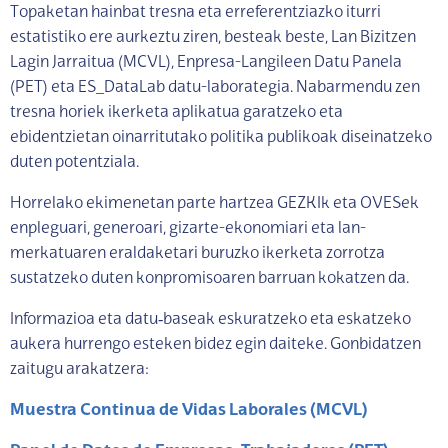
Topaketan hainbat tresna eta erreferentziazko iturri
estatistiko ere aurkeztu ziren, besteak beste, Lan Bizitzen
Lagin Jarraitua (MCVL), Enpresa-Langileen Datu Panela
(PET) eta ES_DataLab datu-laborategia. Nabarmendu zen
tresna horiek ikerketa aplikatua garatzeko eta
ebidentzietan oinarritutako politika publikoak diseinatzeko
duten potentziala.
Horrelako ekimenetan parte hartzea GEZKIk eta OVESek
enpleguari, generoari, gizarte-ekonomiari eta lan-
merkatuaren eraldaketari buruzko ikerketa zorrotza
sustatzeko duten konpromisoaren barruan kokatzen da.
Informazioa eta datu
‑
baseak eskuratzeko eta eskatzeko
aukera hurrengo esteken bidez egin daiteke. Gonbidatzen
zaitugu arakatzera:
Muestra Continua de Vidas Laborales (MCVL)