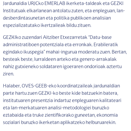
Jardunaldia URJCko EMERLAB ikerketa-taldeak eta GEZKI
Institutuak elkarlanean antolatu zuten, eta enpleguan, lan-
desberdintasunetan eta politika publikoen analisian
espezializatutako ikertzaileak bildu zituen.
GEZKIko zuzendari Aitziber Etxezarretak “Datu-base
administratiboen potentziala eta erronkak. Erabileratik
egindako ikuspegia” mahai-ingurua moderatu zuen. Bertan,
besteak beste, lurraldeen arteko eta genero-arrakalak
nahiz gutxieneko soldataren igoeraren ondorioak aztertu
ziren.
Halaber, OVES-GEEB-eko koordinatzaileak jardunaldian
parte hartu zuen GEZKI-ko beste kide batzuekin batera,
institutuaren presentzia indartuz enpleguaren kalitateari
eta lan-merkatuaren analisi-metodologiei buruzko
eztabaida eta truke zientifikorako guneetan, ekonomia
sozialari buruzko ikerketan aplikatzeko helburuarekin.