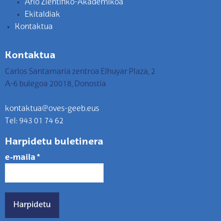
Arlo Zientifiko-Akademikoa
Ekitaldiak
Kontaktua
Kontaktua
Carlos Santamaria zentroa Elhuyar Plaza, 2
A-6 bulegoa 20018, Donostia
kontaktua@oves-geeb.eus
Tel: 943 01 74 62
Harpidetu buletinera
e-maila
*