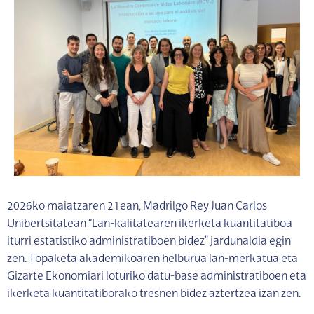
2026ko maiatzaren 21ean, Madrilgo Rey Juan Carlos
Unibertsitatean “Lan-kalitatearen ikerketa kuantitatiboa
iturri estatistiko administratiboen bidez” jardunaldia egin
zen. Topaketa akademikoaren helburua lan-merkatua eta
Gizarte Ekonomiari loturiko datu-base administratiboen eta
ikerketa kuantitatiborako tresnen bidez aztertzea izan zen.