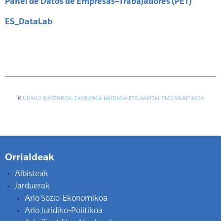
Panel de Datos de Empresas–Trabajadores (PET)
ES_DataLab
«
UDAKO IKASTAROA: EKONOMIA KRITIKOA ETA KAPITALISMO MARITIMOA
Orrialdeak
Albisteak
Jarduerak
Arlo Sozio-Ekonomikoa
Arlo Juridiko-Politikoa