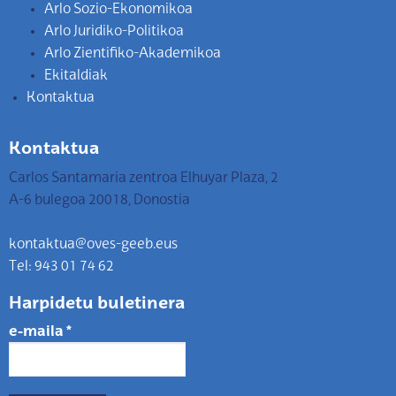
Arlo Sozio-Ekonomikoa
Arlo Juridiko-Politikoa
Arlo Zientifiko-Akademikoa
Ekitaldiak
Kontaktua
Kontaktua
Carlos Santamaria zentroa Elhuyar Plaza, 2
A-6 bulegoa 20018, Donostia
kontaktua@oves-geeb.eus
Tel: 943 01 74 62
Harpidetu buletinera
e-maila
*