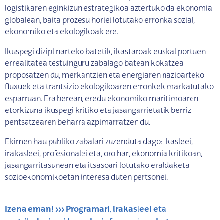
logistikaren eginkizun estrategikoa aztertuko da ekonomia
globalean, baita prozesu horiei lotutako erronka sozial,
ekonomiko eta ekologikoak ere.
Ikuspegi diziplinarteko batetik, ikastaroak euskal portuen
errealitatea testuinguru zabalago batean kokatzea
proposatzen du, merkantzien eta energiaren nazioarteko
fluxuek eta trantsizio ekologikoaren erronkek markatutako
esparruan. Era berean, eredu ekonomiko maritimoaren
etorkizuna ikuspegi kritiko eta jasangarrietatik berriz
pentsatzearen beharra azpimarratzen du.
Ekimen hau publiko zabalari zuzenduta dago: ikasleei,
irakasleei, profesionalei eta, oro har, ekonomia kritikoan,
jasangarritasunean eta itsasoari lotutako eraldaketa
sozioekonomikoetan interesa duten pertsonei.
Izena eman! >>> Programari, irakasleei eta