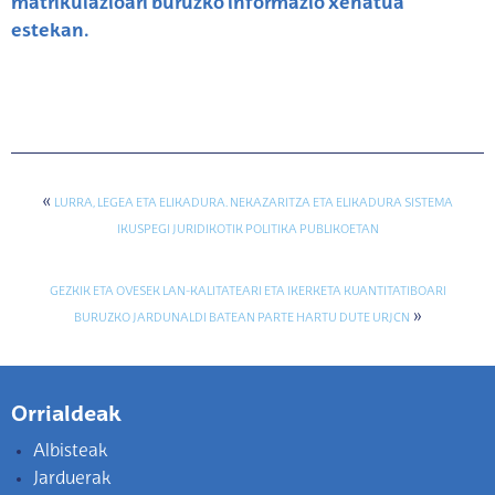
matrikulazioari buruzko informazio xehatua
estekan.
«
LURRA, LEGEA ETA ELIKADURA. NEKAZARITZA ETA ELIKADURA SISTEMA
IKUSPEGI JURIDIKOTIK POLITIKA PUBLIKOETAN
GEZKIK ETA OVESEK LAN-KALITATEARI ETA IKERKETA KUANTITATIBOARI
»
BURUZKO JARDUNALDI BATEAN PARTE HARTU DUTE URJCN
Orrialdeak
Albisteak
Jarduerak