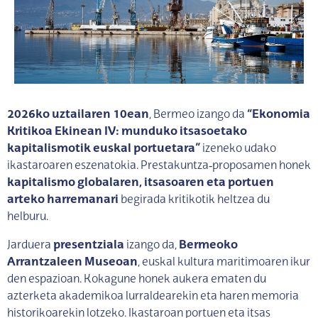
2026ko uztailaren 10ean
, Bermeo izango da
“Ekonomia
Kritikoa Ekinean IV: munduko itsasoetako
kapitalismotik euskal portuetara”
izeneko udako
ikastaroaren eszenatokia. Prestakuntza‑proposamen honek
kapitalismo globalaren, itsasoaren eta portuen
arteko harremanari
begirada kritikotik heltzea du
helburu.
Jarduera
presentziala
izango da,
Bermeoko
Arrantzaleen Museoan
, euskal kultura maritimoaren ikur
den espazioan. Kokagune honek aukera ematen du
azterketa akademikoa lurraldearekin eta haren memoria
historikoarekin lotzeko. Ikastaroan portuen eta itsas