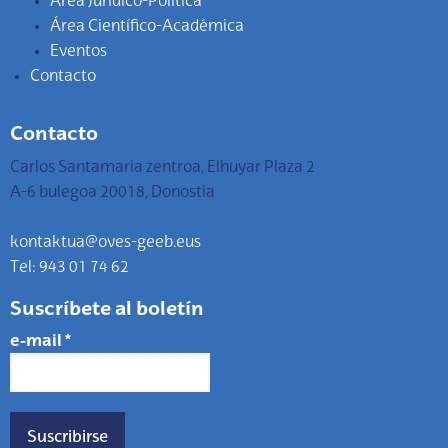
Área Jurídico-Política
Área Científico-Académica
Eventos
Contacto
Contacto
Carlos Santamaria zentroa, Elhuyar Plaza 2
A-6 bulegoa 20018, Donostia
kontaktua@oves-geeb.eus
Tel: 943 01 74 62
Suscríbete al boletín
e-mail
*