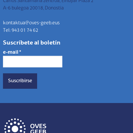
Carlos Santamaria zentroa, Elhuyar Plaza 2
A-6 bulegoa 20018, Donostia
kontaktua@oves-geeb.eus
Tel: 943 01 74 62
Suscríbete al boletín
e-mail
*