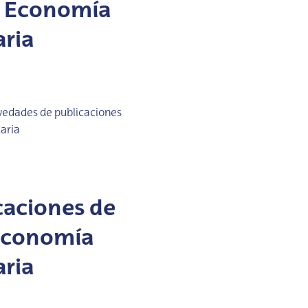
e Economía
aria
vedades de publicaciones
daria
caciones de
Economía
aria