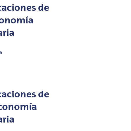
caciones de
Economía
aria
AR
caciones de
Economía
aria