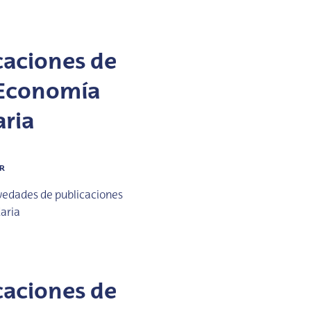
caciones de
 Economía
aria
AR
vedades de publicaciones
daria
caciones de