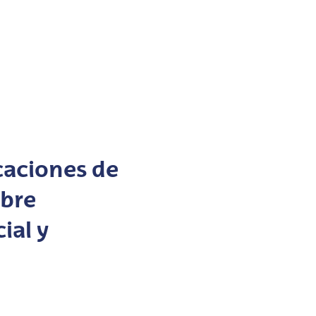
caciones de
bre
ial y