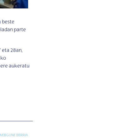
) beste
ladan parte
7 eta 28an,
ako
 ere aukeratu
 WEBGUNE BERRIA