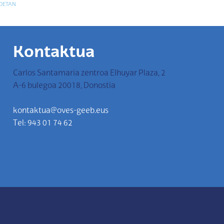
OETAN
Kontaktua
Carlos Santamaria zentroa Elhuyar Plaza, 2
A-6 bulegoa 20018, Donostia
kontaktua@oves-geeb.eus
Tel: 943 01 74 62