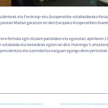
esidenteak eta Forokoop-eko (kooperatiba-eztabaidarako foroa
gunotan Maltan garatzen ari den Europako Kooperatiben Asanb
rera formala egin zitzaien partaideei eta egunotan, apirilaren 2
di-eztabaida eta lantaldeak egiten ari dira. Hurrengo 5 urteetar
presidentzia eta zuzendaritza karguan egongo diren pertsonak
KOOPERATIBA MUNDUKO LIDERRAK
REAS EUSKADIK POLITIKA PUBLIKOEN