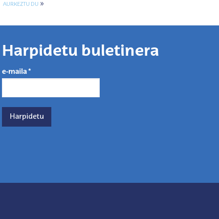
»
AURKEZTU DU
Harpidetu buletinera
e-maila
*