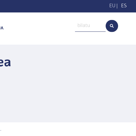
EU
|
ES
UA
ea
.