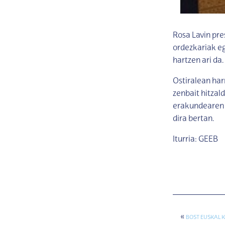
Rosa Lavin pr
ordezkariak e
hartzen ari da.
Ostiralean har
zenbait hitzal
erakundearen 
dira bertan.
Iturria: GEEB
«
BOST EUSKAL 