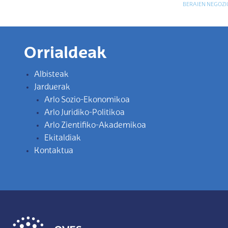
BERAIEN NEGOZI
Orrialdeak
Albisteak
Jarduerak
Arlo Sozio-Ekonomikoa
Arlo Juridiko-Politikoa
Arlo Zientifiko-Akademikoa
Ekitaldiak
Kontaktua