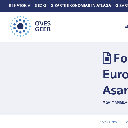
BEHATOKIA
GEZKI
GIZARTE EKONOMIAREN ATLASA
GIZAR
E
Fo
Eur
Asa
2017 APIRILA
OVES-GEEB
K