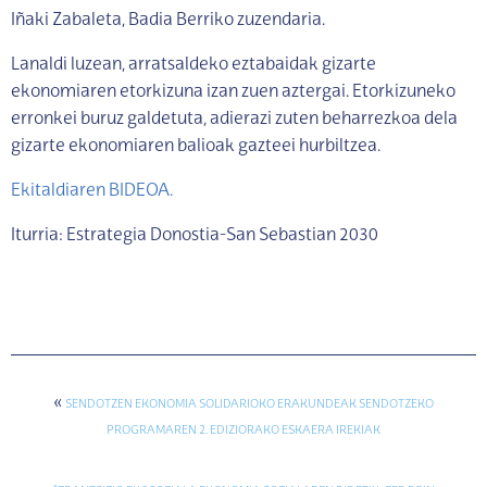
Iñaki Zabaleta, Badia Berriko zuzendaria.
Lanaldi luzean, arratsaldeko eztabaidak gizarte
ekonomiaren etorkizuna izan zuen aztergai. Etorkizuneko
erronkei buruz galdetuta, adierazi zuten beharrezkoa dela
gizarte ekonomiaren balioak gazteei hurbiltzea.
Ekitaldiaren BIDEOA.
Iturria: Estrategia Donostia-San Sebastian 2030
«
SENDOTZEN EKONOMIA SOLIDARIOKO ERAKUNDEAK SENDOTZEKO
PROGRAMAREN 2. EDIZIORAKO ESKAERA IREKIAK