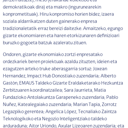
jartzen dituzte), meso (erakunde kolektibo eta
demokratikoak dira) eta makro (ingurunearekin
konprometituak). Hiru konpromiso horien bidez, izaera
soziala aldarrikatzen duten gainerako enpresa
tradizionaletatik erraz bereizi daitezke. Amaitzeko, egungo
gizarte ekonomiaren eta haren etorkizunaren definizioari
buruzko gogoeta batzuk azaleratu zituen.
Ondoren, gizarte ekonomiako zortzi enpresatako
ordezkariek beren proiektuak azaldu zituzten, ideien eta
ezagutzen arteko truke aberasgarria sortuz: Joxean
Hernandez, Impact Hub Donostiako zuzendaria; Alberto
Gastón, EMAUS Taldeko Gizarte Eraldaketarako Hezkuntza
Zerbitzuaren koordinatzailea; Sara Jaurrieta, Matia
Fundazioko Antolakuntza Garapeneko zuzendaria; Pablo
Nuñez, Katealegaiako zuzendaria; Marian Tapia, Zorrotz
Legazpiko gerentea; Angelica López, Tecnaliako Zaintza
Teknologikoko eta Negozio Inteligentziako taldeko
arduraduna; Aitor Uriondo, Axular Lizeoaren zuzendaria; eta