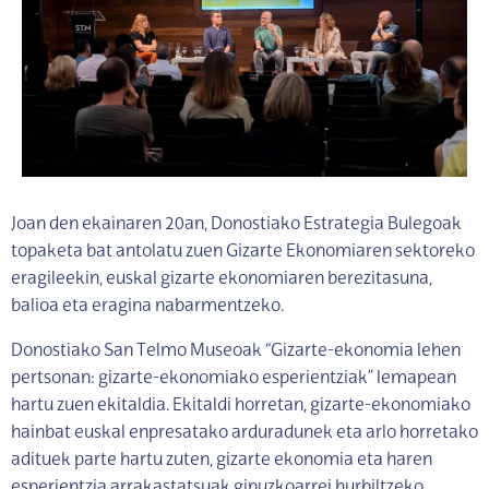
Joan den ekainaren 20an, Donostiako Estrategia Bulegoak
topaketa bat antolatu zuen Gizarte Ekonomiaren sektoreko
eragileekin, euskal gizarte ekonomiaren berezitasuna,
balioa eta eragina nabarmentzeko.
Donostiako San Telmo Museoak “Gizarte-ekonomia lehen
pertsonan: gizarte-ekonomiako esperientziak” lemapean
hartu zuen ekitaldia. Ekitaldi horretan, gizarte-ekonomiako
hainbat euskal enpresatako arduradunek eta arlo horretako
adituek parte hartu zuten, gizarte ekonomia eta haren
esperientzia arrakastatsuak gipuzkoarrei hurbiltzeko.