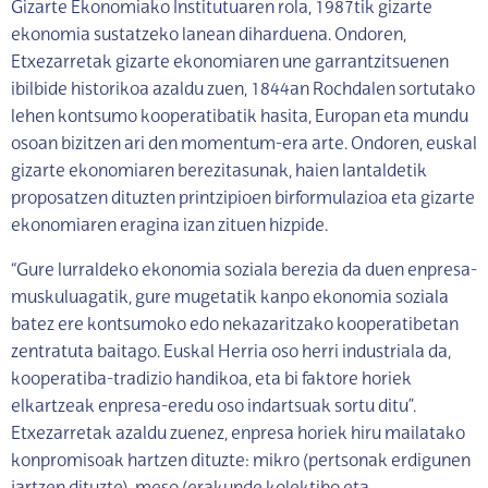
Gizarte Ekonomiako Institutuaren rola, 1987tik gizarte
ekonomia sustatzeko lanean diharduena. Ondoren,
Etxezarretak gizarte ekonomiaren une garrantzitsuenen
ibilbide historikoa azaldu zuen, 1844an Rochdalen sortutako
lehen kontsumo kooperatibatik hasita, Europan eta mundu
osoan bizitzen ari den momentum-era arte. Ondoren, euskal
gizarte ekonomiaren berezitasunak, haien lantaldetik
proposatzen dituzten printzipioen birformulazioa eta gizarte
ekonomiaren eragina izan zituen hizpide.
“Gure lurraldeko ekonomia soziala berezia da duen enpresa-
muskuluagatik, gure mugetatik kanpo ekonomia soziala
batez ere kontsumoko edo nekazaritzako kooperatibetan
zentratuta baitago. Euskal Herria oso herri industriala da,
kooperatiba-tradizio handikoa, eta bi faktore horiek
elkartzeak enpresa-eredu oso indartsuak sortu ditu”.
Etxezarretak azaldu zuenez, enpresa horiek hiru mailatako
konpromisoak hartzen dituzte: mikro (pertsonak erdigunen