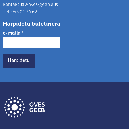
kontaktua@oves-geeb.eus
Tel: 943 01 74 62
Harpidetu buletinera
e-maila
*