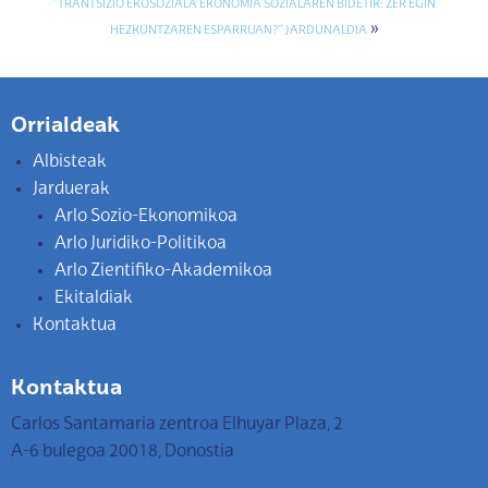
“TRANTSIZIO EKOSOZIALA EKONOMIA SOZIALAREN BIDETIK: ZER EGIN
»
HEZKUNTZAREN ESPARRUAN?” JARDUNALDIA
Orrialdeak
Albisteak
Jarduerak
Arlo Sozio-Ekonomikoa
Arlo Juridiko-Politikoa
Arlo Zientifiko-Akademikoa
Ekitaldiak
Kontaktua
Kontaktua
Carlos Santamaria zentroa Elhuyar Plaza, 2
A-6 bulegoa 20018, Donostia