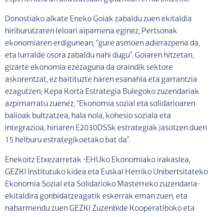
Donostiako alkate Eneko Goiak zabaldu zuen ekitaldia
hiriburutzaren leloari aipamena eginez, Pertsonak
ekonomiaren erdigunean, “gure asmoen adierazpena da,
eta lurralde osora zabaldu nahi dugu”. Goiaren hitzetan,
gizarte ekonomia ezezaguna da oraindik sektore
askorentzat, ez baitituzte haren esanahia eta garrantzia
ezagutzen; Kepa Korta Estrategia Bulegoko zuzendariak
azpimarratu zuenez, “Ekonomia sozial eta solidarioaren
balioak bultzatzea, hala nola, kohesio soziala eta
integrazioa, hiriaren E2030DSSk estrategiak jasotzen duen
15 helburu estrategikoetako bat da”.
Enekoitz Etxezarretak -EHUko Ekonomiako irakaslea,
GEZKI Institutuko kidea eta Euskal Herriko Unibertsitateko
Ekonomia Sozial eta Solidarioko Masterreko zuzendaria-
ekitaldira gonbidatzeagatik eskerrak eman zuen, eta
nabarmendu zuen GEZKI Zuzenbide Kooperatiboko eta