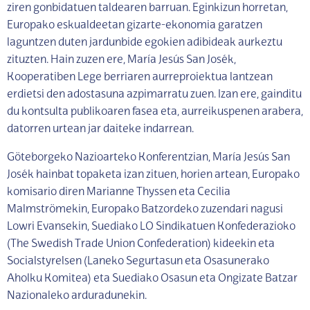
ziren gonbidatuen taldearen barruan. Eginkizun horretan,
Europako eskualdeetan gizarte-ekonomia garatzen
laguntzen duten jardunbide egokien adibideak aurkeztu
zituzten. Hain zuzen ere, María Jesús San Josék,
Kooperatiben Lege berriaren aurreproiektua lantzean
erdietsi den adostasuna azpimarratu zuen. Izan ere, gainditu
du kontsulta publikoaren fasea eta, aurreikuspenen arabera,
datorren urtean jar daiteke indarrean.
Göteborgeko Nazioarteko Konferentzian, María Jesús San
Josék hainbat topaketa izan zituen, horien artean, Europako
komisario diren Marianne Thyssen eta Cecilia
Malmströmekin, Europako Batzordeko zuzendari nagusi
Lowri Evansekin, Suediako LO Sindikatuen Konfederazioko
(The Swedish Trade Union Confederation) kideekin eta
Socialstyrelsen (Laneko Segurtasun eta Osasunerako
Aholku Komitea) eta Suediako Osasun eta Ongizate Batzar
Nazionaleko arduradunekin.