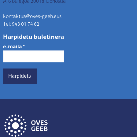
A-6 bulegoa 20018, Donostia
kontaktua@oves-geeb.eus
Tel: 943 01 74 62
Harpidetu buletinera
e-maila
*