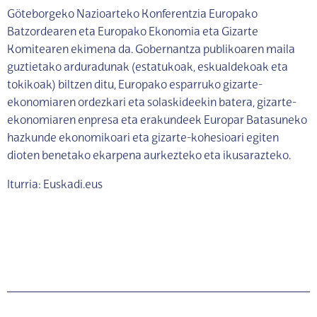
Göteborgeko Nazioarteko Konferentzia Europako
Batzordearen eta Europako Ekonomia eta Gizarte
Komitearen ekimena da. Gobernantza publikoaren maila
guztietako arduradunak (estatukoak, eskualdekoak eta
tokikoak) biltzen ditu, Europako esparruko gizarte-
ekonomiaren ordezkari eta solaskideekin batera, gizarte-
ekonomiaren enpresa eta erakundeek Europar Batasuneko
hazkunde ekonomikoari eta gizarte-kohesioari egiten
dioten benetako ekarpena aurkezteko eta ikusarazteko.
Iturria: Euskadi.eus