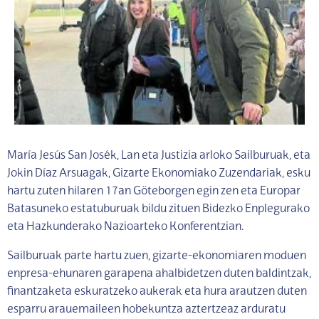
María Jesús San Josék, Lan eta Justizia arloko Sailburuak, eta
Jokin Díaz Arsuagak, Gizarte Ekonomiako Zuzendariak, esku
hartu zuten hilaren 17an Göteborgen egin zen eta Europar
Batasuneko estatuburuak bildu zituen Bidezko Enplegurako
eta Hazkunderako Nazioarteko Konferentzian.
Sailburuak parte hartu zuen, gizarte-ekonomiaren moduen
enpresa-ehunaren garapena ahalbidetzen duten baldintzak,
finantzaketa eskuratzeko aukerak eta hura arautzen duten
esparru arauemaileen hobekuntza aztertzeaz arduratu