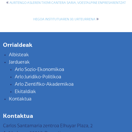
«
AURTENGO ASLEREN TXEMI CANTERA SARIA, VOESTALPINE ENPRESARENTZAT
»
HEGOA INSTITUTUAREN 30. URTEURRENA
Orrialdeak
Albisteak
Jarduerak
Arlo Sozio-Ekonomikoa
Arlo Juridiko-Politikoa
Arlo Zientifiko-Akademikoa
Ekitaldiak
Kontaktua
Kontaktua
Carlos Santamaria zentroa Elhuyar Plaza, 2