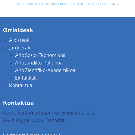
»
EUSKADIKO KOOPERATIBA EREDUA GÖTEBORGEKO GOI BILERAN
Orrialdeak
Albisteak
Jarduerak
Arlo Sozio-Ekonomikoa
Arlo Juridiko-Politikoa
Arlo Zientifiko-Akademikoa
Ekitaldiak
Kontaktua
Kontaktua
Carlos Santamaria zentroa Elhuyar Plaza, 2
A-6 bulegoa 20018, Donostia