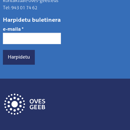
kontaktua@oves-geeb.eus
Tel: 943 01 74 62
Harpidetu buletinera
e-maila
*