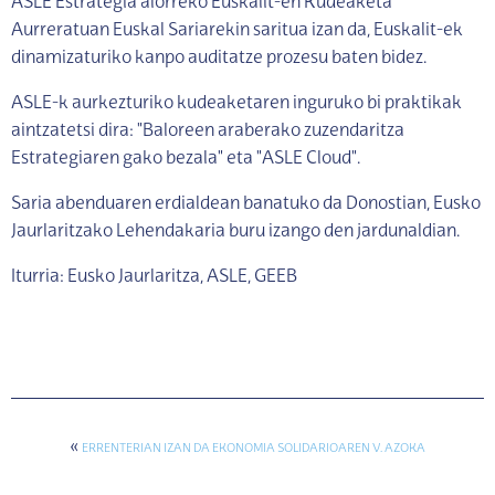
ASLE Estrategia alorreko Euskalit-en Kudeaketa
Aurreratuan Euskal Sariarekin saritua izan da, Euskalit-ek
dinamizaturiko kanpo auditatze prozesu baten bidez.
ASLE-k aurkezturiko kudeaketaren inguruko bi praktikak
aintzatetsi dira: "Baloreen araberako zuzendaritza
Estrategiaren gako bezala" eta "ASLE Cloud".
Saria abenduaren erdialdean banatuko da Donostian, Eusko
Jaurlaritzako Lehendakaria buru izango den jardunaldian.
Iturria: Eusko Jaurlaritza, ASLE, GEEB
«
ERRENTERIAN IZAN DA EKONOMIA SOLIDARIOAREN V. AZOKA