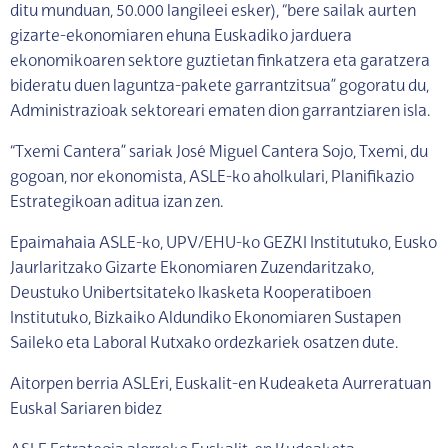
ditu munduan, 50.000 langileei esker), “bere sailak aurten
gizarte-ekonomiaren ehuna Euskadiko jarduera
ekonomikoaren sektore guztietan finkatzera eta garatzera
bideratu duen laguntza-pakete garrantzitsua” gogoratu du,
Administrazioak sektoreari ematen dion garrantziaren isla.
“Txemi Cantera” sariak José Miguel Cantera Sojo, Txemi, du
gogoan, nor ekonomista, ASLE-ko aholkulari, Planifikazio
Estrategikoan aditua izan zen.
Epaimahaia ASLE-ko, UPV/EHU-ko GEZKI Institutuko, Eusko
Jaurlaritzako Gizarte Ekonomiaren Zuzendaritzako,
Deustuko Unibertsitateko Ikasketa Kooperatiboen
Institutuko, Bizkaiko Aldundiko Ekonomiaren Sustapen
Saileko eta Laboral Kutxako ordezkariek osatzen dute.
Aitorpen berria ASLEri, Euskalit-en Kudeaketa Aurreratuan
Euskal Sariaren bidez