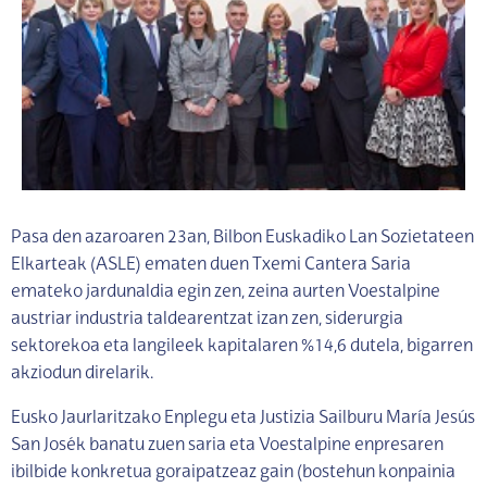
Pasa den azaroaren 23an, Bilbon Euskadiko Lan Sozietateen
Elkarteak (ASLE) ematen duen Txemi Cantera Saria
emateko jardunaldia egin zen, zeina aurten Voestalpine
austriar industria taldearentzat izan zen, siderurgia
sektorekoa eta langileek kapitalaren %14,6 dutela, bigarren
akziodun direlarik.
Eusko Jaurlaritzako Enplegu eta Justizia Sailburu María Jesús
San Josék banatu zuen saria eta Voestalpine enpresaren
ibilbide konkretua goraipatzeaz gain (bostehun konpainia