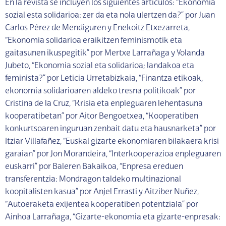
En la revista se incluyen los siguientes artículos: “Ekonomia
sozial esta solidarioa: zer da eta nola ulertzen da?” por Juan
Carlos Pérez de Mendiguren y Enekoitz Etxezarreta,
“Ekonomia solidarioa eraikitzen feminismotik eta
gaitasunen ikuspegitik” por Mertxe Larrañaga y Yolanda
Jubeto, “Ekonomia sozial eta solidarioa; landakoa eta
feminista?” por Leticia Urretabizkaia, “Finantza etikoak,
ekonomia solidarioaren aldeko tresna politikoak” por
Cristina de la Cruz, “Krisia eta enpleguaren lehentasuna
kooperatibetan” por Aitor Bengoetxea, “Kooperatiben
konkurtsoaren inguruan zenbait datu eta hausnarketa” por
Itziar Villafañez, “Euskal gizarte ekonomiaren bilakaera krisi
garaian” por Jon Morandeira, “Interkooperazioa enpleguaren
euskarri” por Baleren Bakaikoa, “Enpresa ereduen
transferentzia: Mondragon taldeko multinazional
koopitalisten kasua” por Anjel Errasti y Aitziber Nuñez,
“Autoeraketa exijentea kooperatiben potentziala” por
Ainhoa Larrañaga, “Gizarte-ekonomia eta gizarte-enpresak: