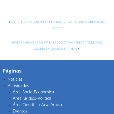
«
ASLE CELEBRA SU ASAMBLEA GENERAL EN EL MUSEO ARTIUM DE VITORIA-
GASTEIZ
ARANTXA AROCENA RELEVA EN LA SECRETARÍA GENERAL TÉCNICA DEL
»
CSCE/EKGK A JUAN LUIS ARRIETA
Páginas
Noticias
Actividades
Área Socio-Económica
Área Jurídico-Política
Área Científico-Académica
Eventos