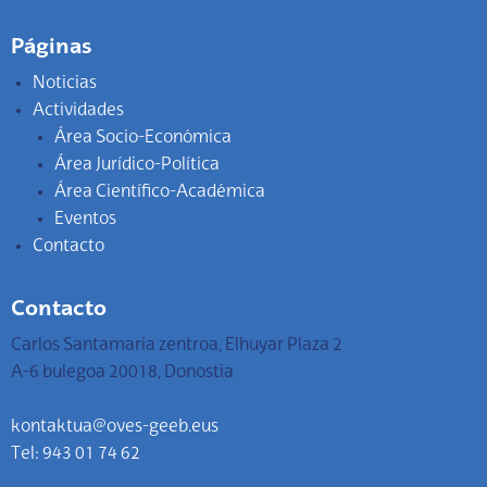
Páginas
Noticias
Actividades
Área Socio-Económica
Área Jurídico-Política
Área Científico-Académica
Eventos
Contacto
Contacto
Carlos Santamaria zentroa, Elhuyar Plaza 2
A-6 bulegoa 20018, Donostia
kontaktua@oves-geeb.eus
Tel: 943 01 74 62