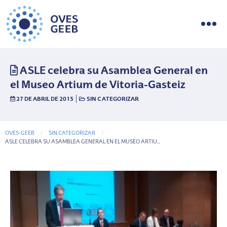
ASLE celebra su Asamblea General en
el Museo Artium de Vitoria-Gasteiz
|
27 DE ABRIL DE 2015
SIN CATEGORIZAR
OVES-GEEB
SIN CATEGORIZAR
CURRENT-PAGE
ASLE CELEBRA SU ASAMBLEA GENERAL EN EL MUSEO ARTIU...