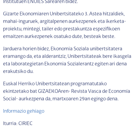
Institutuen ENUIES Sarearen bidez.
Gizarte Ekonomiaren Unibertsitateko 3. Astea hitzaldiek,
mahai-inguruek, argitalpenen aurkezpenek eta ikerketa-
proiektu, mintegi, tailer edo prestakuntza espezifikoen
emaitzen aurkezpenek osatuko dute, besteak beste.
Jarduera horien bidez, Ekonomia Soziala unibertsitatera
eramango da, eta alderantziz, Unibertsitateak bere ikasgela
eta laborategietan Ekonomia Sozialerantz egiten ari dena
erakutsiko du.
Euskal Herriko Unibertsitatean programatutako
ekintzetako bat GIZAEKOAren- Revista Vasca de Economía
Social- aurkezpena da, martxoaren 29an egingo dena.
Informazio gehiago
Iturria: CIRIEC