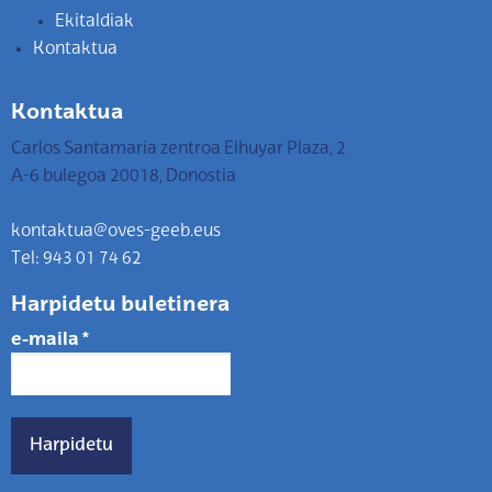
Ekitaldiak
Kontaktua
Kontaktua
Carlos Santamaria zentroa Elhuyar Plaza, 2
A-6 bulegoa 20018, Donostia
kontaktua@oves-geeb.eus
Tel: 943 01 74 62
Harpidetu buletinera
e-maila
*