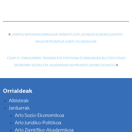
«
LANTEGI BATUAKEK EMPLEGUA SENDOTU ETA 220 MILIOI EUROKO GIZARTE-
BALIO INTEGRATUA SORTU DU BIZKAIAN
COOP 57: EMAKUMEEK, TRANSEK ETA PERTSONA EZ BINARIOEK BULTZATUTAKO
»
EKONOMIA SOZIAL ETA SOLIDARIOKO 60 PROIEKTU BAINO GEHIAGO
Orrialdeak
Albisteak
Jarduerak
Arlo Sozio-Ekonomikoa
Arlo Juridiko-Politikoa
Arlo Zientifiko-Akademikoa