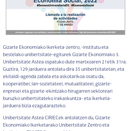
Gizarte Ekonomiako ikerketa-zentro, -institutu eta
bestelako unibertsitate-egiturek Gizarte Ekonomiako 3.
Unibertsitate Astea ospatuko dute martxoaren 21etik 31ra.
Guztira, 129 jarduera antolatu dira 35 unibertsitatetan, eta
ekitaldi-agenda zabala eta askotarikoa osatu da,
kooperatibei, lan-sozietateei, mutualitateei, gizarte-
enpresei eta gizarte-ekintzako hirugarren sektoreari
buruzko unibertsitateko irakaskuntza- eta ikerketa-
jarduera bizia ezagutarazteko.
Unibertsitate Astea CIRIECek antolatzen du, Gizarte
Ekonomiako Ikerketarako Unibertsitate Zentro eta