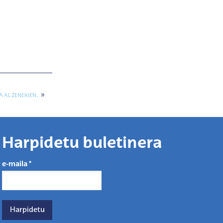
»
A AL ZENEKIEN…
Harpidetu buletinera
e-maila
*