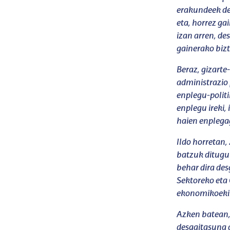
erakundeek des
eta, horrez ga
izan arren, de
gainerako bizt
Beraz, gizarte
administrazio 
enplegu-politi
enplegu ireki,
haien enplega
Ildo horretan,
batzuk ditugu 
behar dira de
Sektoreko eta 
ekonomikoeki
Azken batean,
desgaitasuna 