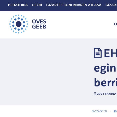
BEHATOKIA
GEZKI
GIZARTE EKONOMIAREN ATLASA
GIZAR
E
EH
egin
berr
2021 EKAINA 
OVES-GEEB
K