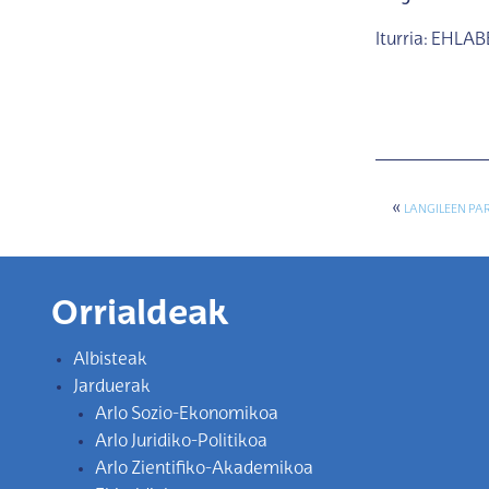
Iturria: EHLAB
«
LANGILEEN PA
Orrialdeak
Albisteak
Jarduerak
Arlo Sozio-Ekonomikoa
Arlo Juridiko-Politikoa
Arlo Zientifiko-Akademikoa