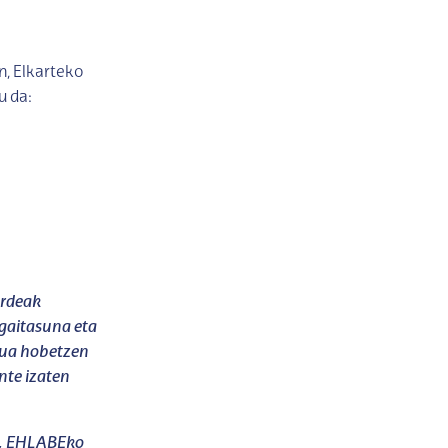
, Elkarteko
u da:
ordeak
sgaitasuna eta
gua hobetzen
nte izaten
a, EHLABEko