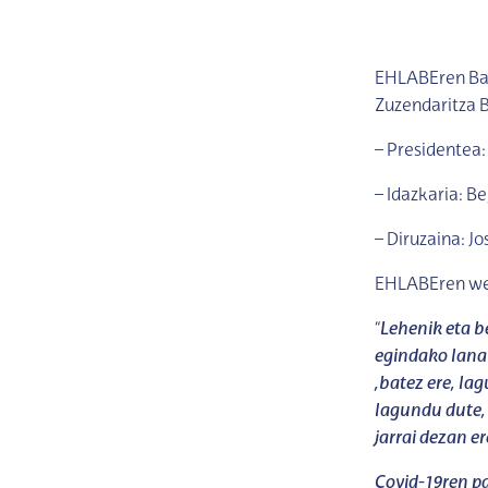
EHLABEren Bat
Zuzendaritza B
– Presidentea:
– Idazkaria: B
– Diruzaina: J
EHLABEren web 
“
Lehenik eta b
egindako lana 
,batez ere, l
lagundu dute, 
jarrai dezan er
Covid-19ren p