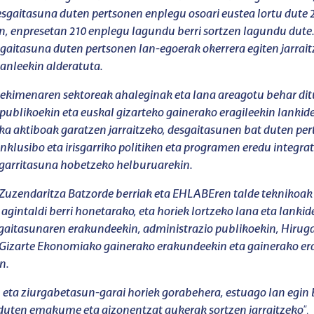
gaitasuna duten pertsonen enplegu osoari eustea lortu dute 2
in, enpresetan 210 enplegu lagundu berri sortzen lagundu dute
sgaitasuna duten pertsonen lan-egoerak okerrera egiten jarrai
anleekin alderatuta.
-ekimenaren sektoreak ahaleginak eta lana areagotu behar dit
publikoekin eta euskal gizarteko gainerako eragileekin lankid
ka aktiboak garatzen jarraitzeko, desgaitasunen bat duten pe
 inklusibo eta irisgarriko politiken eta programen eredu integra
garritasuna hobetzeko helburuarekin.
 Zuzendaritza Batzorde berriak eta EHLABEren talde teknikoak
agintaldi berri honetarako, eta horiek lortzeko lana eta lankid
sgaitasunaren erakundeekin, administrazio publikoekin, Hirug
Gizarte Ekonomiako gainerako erakundeekin eta gainerako erag
n.
 eta ziurgabetasun-garai horiek gorabehera, estuago lan egin
duten emakume eta gizonentzat aukerak sortzen jarraitzeko
”.