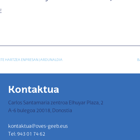
E
RTE HARTZEA ENPRESAN JARDUNALDIA
B
Kontaktua
Carlos Santamaria zentroa Elhuyar Plaza, 2
A-6 bulegoa 20018, Donostia
kontaktua@oves-geeb.eus
Tel: 943 01 74 62