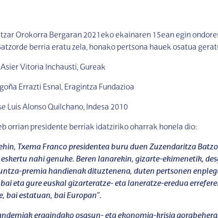
zar Orokorra Bergaran 2021eko ekainaren 15ean egin ondoren
atzorde berria eratu zela, honako pertsona hauek osatua gerat
 Asier Vitoria Inchausti, Gureak
egoña Errazti Esnal, Eragintza Fundazioa
ose Luis Alonso Quilchano, Indesa 2010
orrian presidente berriak idatziriko oharrak honela dio:
ehin, Txema Franco presidentea buru duen Zuzendaritza Batz
eskertu nahi genuke. Beren lanarekin, gizarte-ekimenetik, de
aguntza-premia handienak dituztenena, duten pertsonen enple
bai eta gure euskal gizarteratze- eta laneratze-eredua errefere
e, bai estatuan, bai Europan”.
andemiak eragindako osasun- eta ekonomia-krisia gorabeher