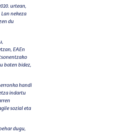
020. urtean,
. Lan nekeza
tzen du
u,
etzan, EAEn
rtsonentzako
tu baten bidez,
 erronka handi
etza indartu
arren
ile sozial eta
 behar dugu,