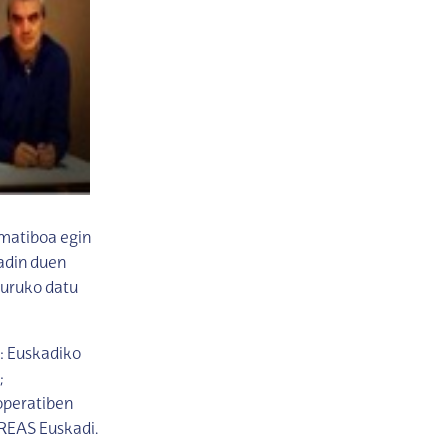
rmatiboa egin
adin duen
guruko datu
: Euskadiko
;
operatiben
REAS Euskadi.