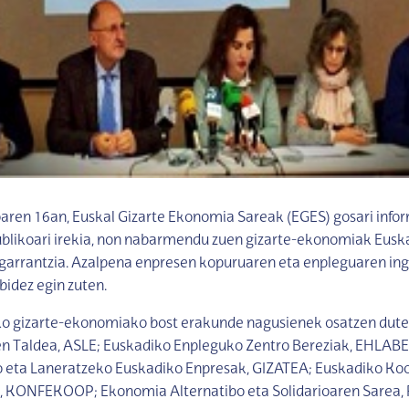
aren 16an, Euskal Gizarte Ekonomia Sareak (EGES) gosari info
ublikoari irekia, non nabarmendu zuen gizarte-ekonomiak Eusk
 garrantzia. Azalpena enpresen kopuruaren eta enpleguaren in
idez egin zuten.
o gizarte-ekonomiako bost erakunde nagusienek osatzen dute
en Taldea, ASLE; Euskadiko Enpleguko Zentro Bereziak, EHLABE
o eta Laneratzeko Euskadiko Enpresak, GIZATEA; Euskadiko Ko
, KONFEKOOP; Ekonomia Alternatibo eta Solidarioaren Sarea, 