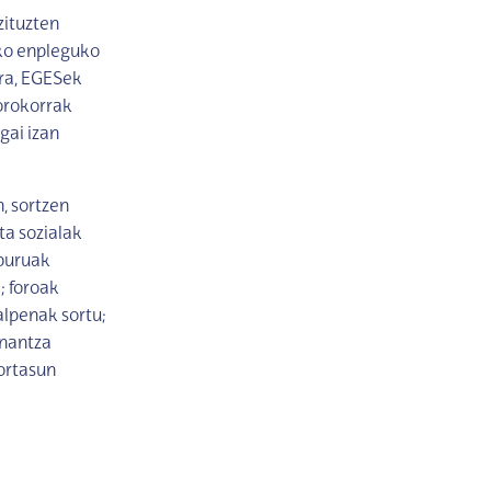
zituzten
Eko enpleguko
ira, EGESek
orokorrak
gai izan
, sortzen
ta sozialak
lburuak
; foroak
alpenak sortu;
inantza
kortasun