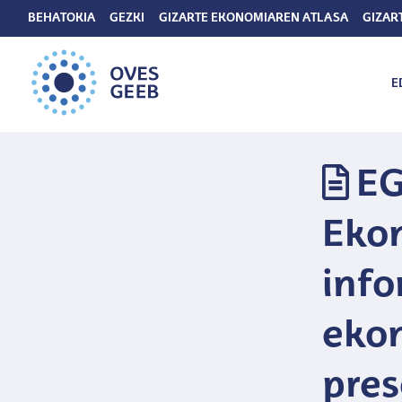
BEHATOKIA
GEZKI
GIZARTE EKONOMIAREN ATLASA
GIZAR
E
EG
Ekon
info
eko
pres