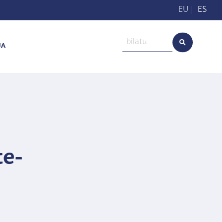
EU
|
ES
UA
te-