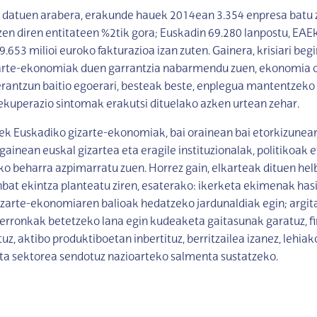
n datuen arabera, erakunde hauek 2014ean 3.354 enpresa batu 
itzen diren entitateen %2tik gora; Euskadin 69.280 lanpostu, EA
9.653 milioi euroko fakturazioa izan zuten. Gainera, krisiari beg
arte-ekonomiak duen garrantzia nabarmendu zuen, ekonomia 
rantzun baitio egoerari, besteak beste, enplegua mantentzeko 
ekuperazio sintomak erakutsi dituelako azken urtean zehar.
k Euskadiko gizarte-ekonomiak, bai orainean bai etorkizunean
ainean euskal gizartea eta eragile instituzionalak, politikoak e
eko beharra azpimarratu zuen. Horrez gain, elkarteak dituen he
bat ekintza planteatu ziren, esaterako: ikerketa ekimenak hasi
izarte-ekonomiaren balioak hedatzeko jardunaldiak egin; argit
, erronkak betetzeko lana egin kudeaketa gaitasunak garatuz, f
uz, aktibo produktiboetan inbertituz, berritzailea izanez, lehia
ta sektorea sendotuz nazioarteko salmenta sustatzeko.