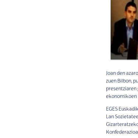
Joan den azaro
zuen Bilbon, p
presentziaren
ekonomikoen b
EGES Euskadik
Lan Sozietate
Gizarteratzek
Konfederazioa