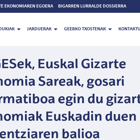
TE EKONOMIAREN EGOERA
BIGARREN LURRALDE DOSSIERRA
DUKIAK
JARDUERAK
GEEBKO TXOSTENAK
KONTAKT
ESek, Euskal Gizarte
omia Sareak, gosari
rmatiboa egin du gizar
nomiak Euskadin duen
entziaren balioa