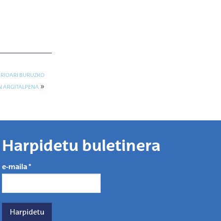
ARIOARI BURUZKO
»
EN ARGITALPENA
Harpidetu buletinera
e-maila
*