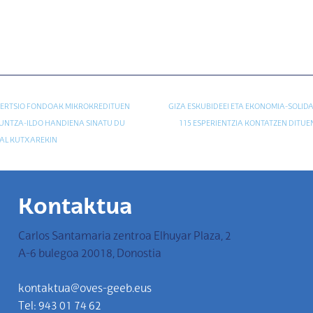
ERTSIO FONDOAK MIKROKREDITUEN
GIZA ESKUBIDEEI ETA EKONOMIA-SOLID
NTZA-ILDO HANDIENA SINATU DU
115 ESPERIENTZIA KONTATZEN DITU
AL KUTXAREKIN
Kontaktua
Carlos Santamaria zentroa Elhuyar Plaza, 2
A-6 bulegoa 20018, Donostia
kontaktua@oves-geeb.eus
Tel: 943 01 74 62