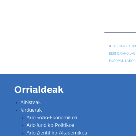
«
EUROPAKO INB
BERMERAKO LAGU
EUROPAN LABOR
Orrialdeak
Albisteak
Jarduerak
Arlo Sozio-Ekonomikoa
Arlo Juridiko-Politikoa
Arlo Zientifiko-Akademikoa