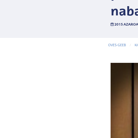
nab
2015 AZAROA
OVES-GEEB
K