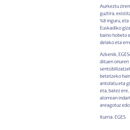
Aurkeztu zire
guztira, exist
%8 inguru, eta 
Euskadiko giz
baino hobeto e
delako eta err
Azkenik, EGESe
dituen onuren g
sentsibilizatz
betetzeko hain
antolatu eta g
eta, batez ere
alorrean indart
areagotuz edo
Iturria: EGES