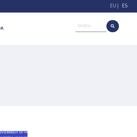
EU
|
ES
UA