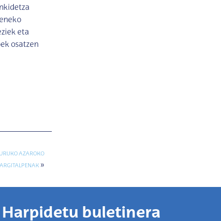
ankidetza
peneko
eziek eta
oek osatzen
GURUKO AZAROKO
»
ARGITALPENAK
Harpidetu buletinera