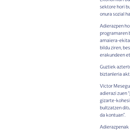
Ekonomiari bur
sektore hori bu
onura sozial h
Adierazpen ho
programaren b
amaiera-ekital
bildu ziren, b
erakundeen et
Guztiek aztert
biztanleria ak
Víctor Mesegu
adierazi zuen 
gizarte-kohesi
bultzatzen dit
da kontuan”.
Adierazpenak 