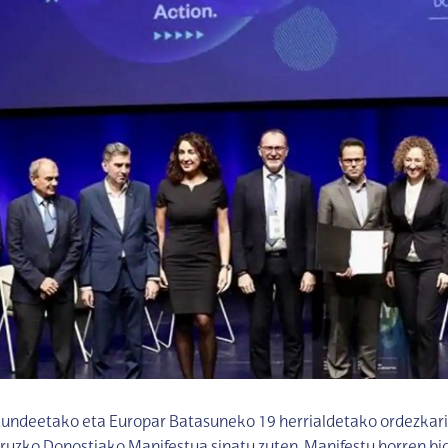
undeetako eta Europar Batasuneko 19 herrialdetako ordezkari