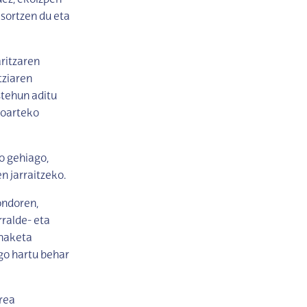
ez, ekoizpen-
 sortzen du eta
ritzaren
ziaren
stehun aditu
ioarteko
o gehiago,
n jarraitzeko.
ondoren,
ralde- eta
anaketa
ago hartu behar
rea