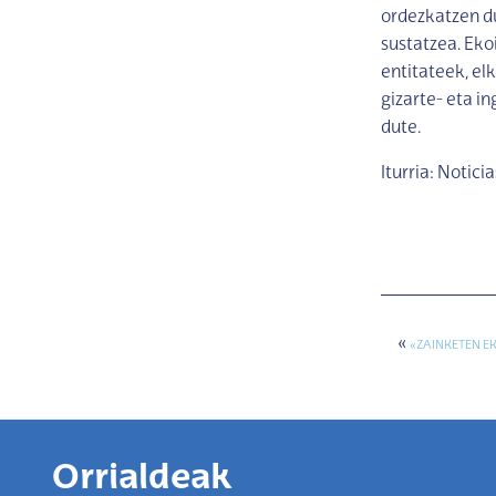
ordezkatzen du
sustatzea. Eko
entitateek, el
gizarte- eta i
dute.
Iturria: Notici
«
«ZAINKETEN E
Orrialdeak