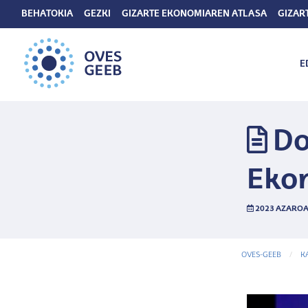
BEHATOKIA
GEZKI
GIZARTE EKONOMIAREN ATLASA
GIZAR
E
Do
Eko
2023 AZAROA
OVES-GEEB
K