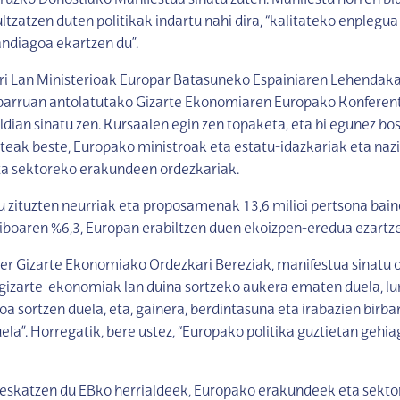
uzko Donostiako Manifestua sinatu zuten. Manifestu horren bid
ltzatzen duten politikak indartu nahi dira, “kalitateko enplegua
andiagoa ekartzen du”.
ri Lan Ministerioak Europar Batasuneko Espainiaren Lehendaka
arruan antolatutako Gizarte Ekonomiaren Europako Konferent
dian sinatu zen. Kursaalen egin zen topaketa, eta bi egunez bo
esteak beste, Europako ministroak eta estatu-idazkariak eta naz
a sektoreko erakundeen ordezkariak.
u zituzten neurriak eta proposamenak 13,6 milioi pertsona bain
tiboaren %6,3, Europan erabiltzen duen ekoizpen-eredua ezartze
er Gizarte Ekonomiako Ordezkari Bereziak, manifestua sinatu 
“gizarte-ekonomiak lan duina sortzeko aukera ematen duela, lur
oa sortzen duela, eta, gainera, berdintasuna eta irabazien birb
uela”. Horregatik, bere ustez, “Europako politika guztietan gehi
eskatzen du EBko herrialdeek, Europako erakundeek eta sekto