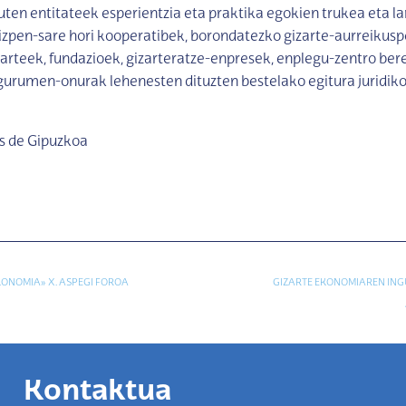
ten entitateek esperientzia eta praktika egokien trukea eta l
izpen-sare hori kooperatibek, borondatezko gizarte-aurreikus
karteek, fundazioek, gizarteratze-enpresek, enplegu-zentro ber
ngurumen-onurak lehenesten dituzten bestelako egitura juridik
as de Gipuzkoa
KONOMIA» X. ASPEGI FOROA
GIZARTE EKONOMIAREN IN
Kontaktua