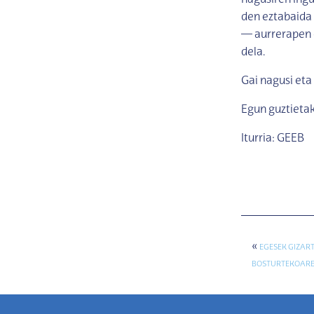
nagusiren ingu
den eztabaida
— aurrerapen 
dela.
Gai nagusi eta
Egun guztieta
Iturria: GEEB
«
EGESEK GIZAR
BOSTURTEKOAREN