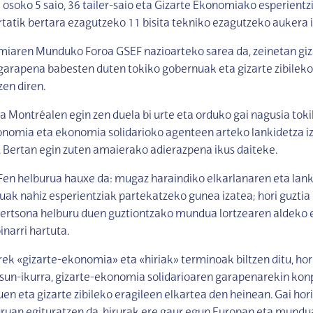
a osoko 5 saio, 36 tailer-saio eta Gizarte Ekonomiako esperientz
tatik bertara ezagutzeko 11 bisita tekniko ezagutzeko aukera 
miaren Munduko Foroa GSEF nazioarteko sarea da, zeinetan giz
rapena babesten duten tokiko gobernuak eta gizarte zibileko 
zen diren.
a Montréalen egin zen duela bi urte eta orduko gai nagusia tok
onomia eta ekonomia solidarioko agenteen arteko lankidetza iza
 Bertan egin zuten amaierako adierazpena ikus daiteke.
en helburua hauxe da: mugaz haraindiko elkarlanaren eta lan
uak nahiz esperientziak partekatzeko gunea izatea; hori guztia 
pertsona helburu duen guztiontzako mundua lortzearen aldeko 
inarri hartuta.
rek «gizarte-ekonomia» eta «hiriak» terminoak biltzen ditu, hor
sun-ikurra, gizarte-ekonomia solidarioaren garapenarekin ko
en eta gizarte zibileko eragileen elkartea den heinean. Gai hori 