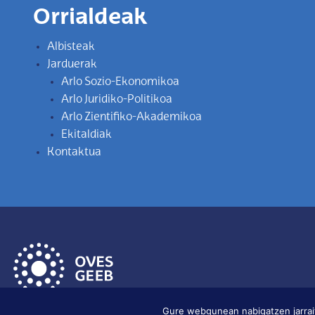
Orrialdeak
Albisteak
Jarduerak
Arlo Sozio-Ekonomikoa
Arlo Juridiko-Politikoa
Arlo Zientifiko-Akademikoa
Ekitaldiak
Kontaktua
Gure webgunean nabigatzen jarra