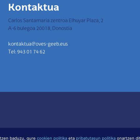
Kontaktua
Carlos Santamaria zentroa Elhuyar Plaza, 2
A-6 bulegoa 20018, Donostia
kontaktua@oves-geeb.eus
Tel: 943 01 74 62
itzen baduzu, gure
cookien politika
eta
pribatutasun politika
onartzen di