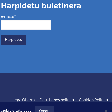
Harpidetu buletinera
e-maila
*
Lege Oharra
Datu babes politika
Cookien Politika
tuzula ulertuko dugu.
Onartu