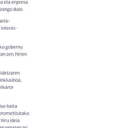
ia eta enpresa
izango dute.
arte-
interes-
iko gobernu
n zen, hirien
kidetzaren
inklusiboa,
elkarte
ixe baita
nprometitutako
hiru ideia