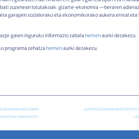
ruan egituratzen da, hirurak ere gaur egun Europan eta mundu
 bati zuzenean lotutakoak: gizarte-ekonomia —beraren adieraz
eta garapen sozialerako eta ekonomikorako aukera erreal eta 
 azpi-gaien inguruko informazio zabala
hemen
aurki dezakezu.
ko programa zehatza
hemen
aurki dezakezu.
TE EKONOMIAREN AZKEN
GIZARTE EKONOMIAREN ESTATISTIK
 DATUAK ESKAINI DITU
LA