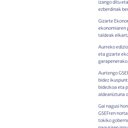
izango ditu et
ezberdinak ber
Gizarte Ekono
ekonomiaren ga
taldeak elkart
Aurreko edizio
eta gizarte ek
garapenerako.
Aurtengo GSEF
bidez ikuspunt
bidezkoa eta 
aldeaniztuna o
Gai nagusi hor
GSEFren norta
tokiko gobernu