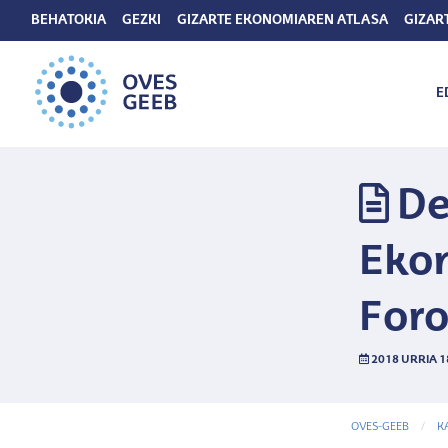
BEHATOKIA
GEZKI
GIZARTE EKONOMIAREN ATLASA
GIZAR
E
De
Eko
Foro
2018 URRIA 1
OVES-GEEB
K