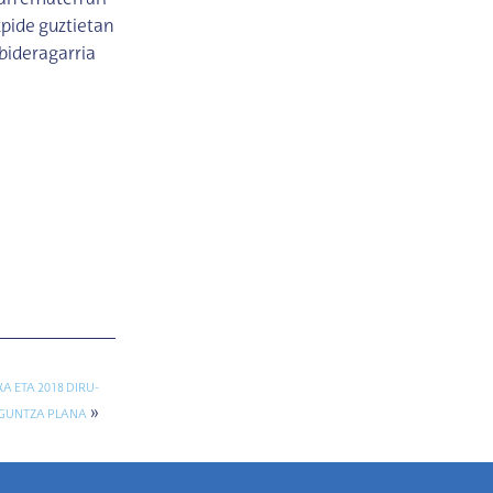
an ematen ari
pide guztietan
bideragarria
A ETA 2018 DIRU-
»
GUNTZA PLANA