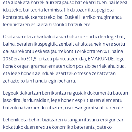
eta aldaketa horrek aurrerapauso bat ekarri zuen, bai legea
idazteko, bai teoria feministatik datozen ikuspegi eta
kontzeptuak txertatzeko, bai Euskal Herriko mugimendu
feministaren eskaera historiko batzuk ere.
Osotasun eta zeharkakotasun bokazioz sortu den lege bat,
baina, beraien ikuspegitik, zenbait ahultasunekin ere sortu
da: aurrekontu eskasa (aurrekontu orokorraren %1, baina
2030erako %1,5 lortzea planteatzen da), EMAKUNDE, lege
honek organigraman ematen dion posizio berriak ahuldua,
eta lege honen aginduak ezartzeko tresna zehatzetan
zehazteko lan handia egin beharra.
Legeak dakartzan berrikuntza nagusiak dokumentu batean
jaso dira. Jardunaldian, lege honen espirituaren elementu
batzuk nabarmendu zituzten, oso esanguratsuak direnak:
Lehenik eta behin, bizitzaren jasangarritasuna erdigunean
kokatuko duen eredu ekonomiko baterantz joateko