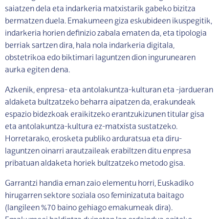
saiatzen dela eta indarkeria matxistarik gabeko bizitza
bermatzen duela. Emakumeen giza eskubideen ikuspegitik,
indarkeria horien definizio zabala ematen da, eta tipologia
berriak sartzen dira, hala nola indarkeria digitala,
obstetrikoa edo biktimari laguntzen dion ingurunearen
aurka egiten dena.
Azkenik, enpresa- eta antolakuntza-kulturan eta -jardueran
aldaketa bultzatzeko beharra aipatzen da, erakundeak
espazio bidezkoak eraikitzeko erantzukizunen titular gisa
eta antolakuntza-kultura ez-matxista sustatzeko.
Horretarako, erosketa publiko arduratsua eta diru-
laguntzen oinarri arautzaileak erabiltzen ditu enpresa
pribatuan aldaketa horiek bultzatzeko metodo gisa.
Garrantzi handia eman zaio elementu horri, Euskadiko
hirugarren sektore soziala oso feminizatuta baitago
(langileen %70 baino gehiago emakumeak dira).