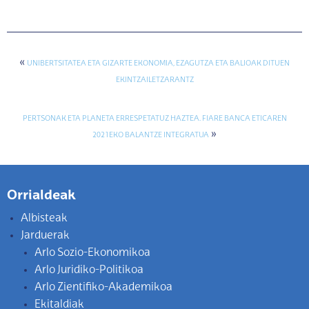
«
UNIBERTSITATEA ETA GIZARTE EKONOMIA, EZAGUTZA ETA BALIOAK DITUEN
EKINTZAILETZARANTZ
PERTSONAK ETA PLANETA ERRESPETATUZ HAZTEA. FIARE BANCA ETICAREN
»
2021EKO BALANTZE INTEGRATUA
Orrialdeak
Albisteak
Jarduerak
Arlo Sozio-Ekonomikoa
Arlo Juridiko-Politikoa
Arlo Zientifiko-Akademikoa
Ekitaldiak