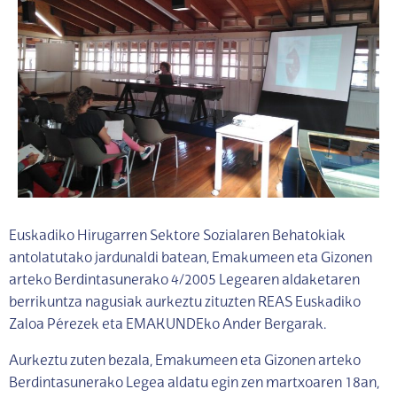
Euskadiko Hirugarren Sektore Sozialaren Behatokiak
antolatutako jardunaldi batean, Emakumeen eta Gizonen
arteko Berdintasunerako 4/2005 Legearen aldaketaren
berrikuntza nagusiak aurkeztu zituzten REAS Euskadiko
Zaloa Pérezek eta EMAKUNDEko Ander Bergarak.
Aurkeztu zuten bezala, Emakumeen eta Gizonen arteko
Berdintasunerako Legea aldatu egin zen martxoaren 18an,