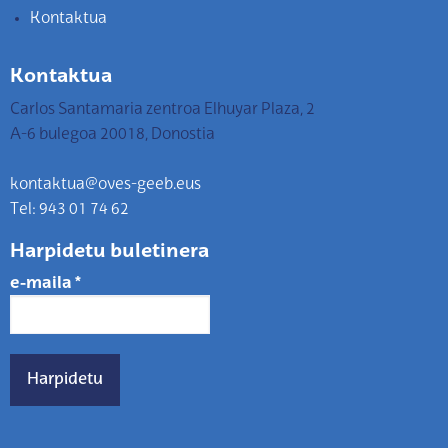
Kontaktua
Kontaktua
Carlos Santamaria zentroa Elhuyar Plaza, 2
A-6 bulegoa 20018, Donostia
kontaktua@oves-geeb.eus
Tel: 943 01 74 62
Harpidetu buletinera
e-maila
*