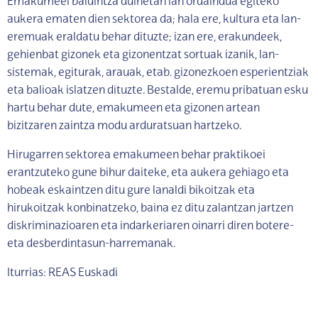
Emakumeei baldintza duinetan lan ordaindua egiteko
aukera ematen dien sektorea da; hala ere, kultura eta lan-
eremuak eraldatu behar dituzte; izan ere, erakundeek,
gehienbat gizonek eta gizonentzat sortuak izanik, lan-
sistemak, egiturak, arauak, etab. gizonezkoen esperientziak
eta balioak islatzen dituzte. Bestalde, eremu pribatuan esku
hartu behar dute, emakumeen eta gizonen artean
bizitzaren zaintza modu arduratsuan hartzeko.
Hirugarren sektorea emakumeen behar praktikoei
erantzuteko gune bihur daiteke, eta aukera gehiago eta
hobeak eskaintzen ditu gure lanaldi bikoitzak eta
hirukoitzak konbinatzeko, baina ez ditu zalantzan jartzen
diskriminazioaren eta indarkeriaren oinarri diren botere-
eta desberdintasun-harremanak.
Iturrias: REAS Euskadi