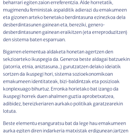
beharrari egiten zaion erreferentzia. Alde horretatik,
mugimendu feministak aspalditik adierazi du emakumeen
eta gizonen arteko benetako berdintasuna ezinezkoa dela
desberdintasunen gainean eta, bereziki, genero-
desberdintasunen gainean eraikitzen (eta erreproduzitzen)
den sistema baten esparruan.
Bigarren elementua aldaketa honetan agertzen den
sekzioarteko ikuspegia da. Generoa beste aldagai batzuekin
(jatorria, etnia, aniztasuna…) gurutzatzen delako ideiatik
sortzen da ikuspegi hori, sistema sozioekonomikoan
emakumeen identitateak, bizi-baldintzak eta posizioak
konplexuago bihurtuz. Erronka horietako bat izango da
ikuspegi horrek duen ahalmen guztia aprobetxatzea,
adibidez, bereizkeriaren aurkako politikak garatzearekin
lotuta.
Beste elementu esanguratsu bat da lege hau emakumeen
aurka egiten diren indarkeria matxistak erdigunean jartzen