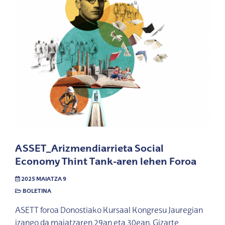
ASSET_Arizmendiarrieta Social
Economy Thint Tank-aren lehen Foroa
2025 MAIATZA 9
BOLETINA
ASETT foroa Donostiako Kursaal Kongresu Jauregian
izango da maiatzaren 29an eta 30ean. Gizarte