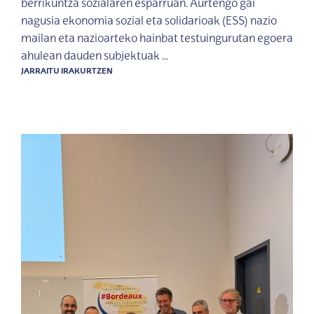
berrikuntza sozialaren esparruan. Aurtengo gai
nagusia ekonomia sozial eta solidarioak (ESS) nazio
mailan eta nazioarteko hainbat testuingurutan egoera
ahulean dauden subjektuak …
JARRAITU IRAKURTZEN