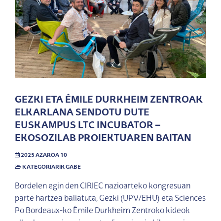
GEZKI ETA ÉMILE DURKHEIM ZENTROAK
ELKARLANA SENDOTU DUTE
EUSKAMPUS LTC INCUBATOR –
EKOSOZILAB PROIEKTUAREN BAITAN
2025 AZAROA 10
KATEGORIARIK GABE
Bordelen egin den CIRIEC nazioarteko kongresuan
parte hartzea baliatuta, Gezki (UPV/EHU) eta Sciences
Po Bordeaux-ko Émile Durkheim Zentroko kideok