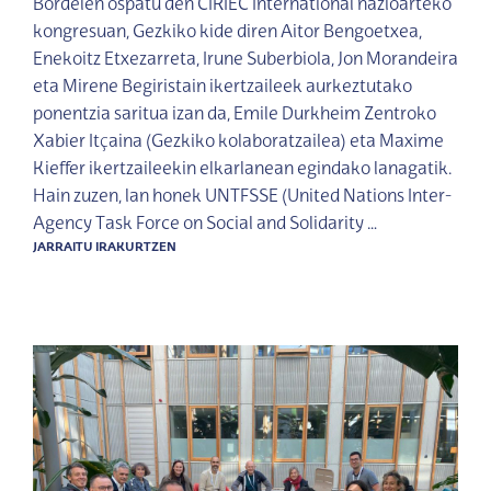
Bordelen ospatu den CIRIEC International nazioarteko
kongresuan, Gezkiko kide diren Aitor Bengoetxea,
Enekoitz Etxezarreta, Irune Suberbiola, Jon Morandeira
eta Mirene Begiristain ikertzaileek aurkeztutako
ponentzia saritua izan da, Emile Durkheim Zentroko
Xabier Itçaina (Gezkiko kolaboratzailea) eta Maxime
Kieffer ikertzaileekin elkarlanean egindako lanagatik.
Hain zuzen, lan honek UNTFSSE (United Nations Inter-
Agency Task Force on Social and Solidarity …
JARRAITU IRAKURTZEN