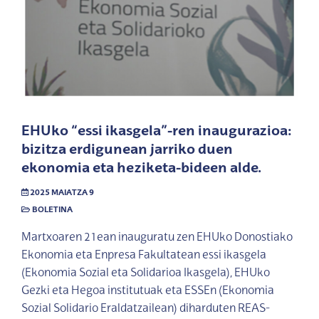
EHUko “essi ikasgela”-ren inaugurazioa:
bizitza erdigunean jarriko duen
ekonomia eta heziketa-bideen alde.
2025 MAIATZA 9
BOLETINA
Martxoaren 21ean inauguratu zen EHUko Donostiako
Ekonomia eta Enpresa Fakultatean essi ikasgela
(Ekonomia Sozial eta Solidarioa Ikasgela), EHUko
Gezki eta Hegoa institutuak eta ESSEn (Ekonomia
Sozial Solidario Eraldatzailean) diharduten REAS-