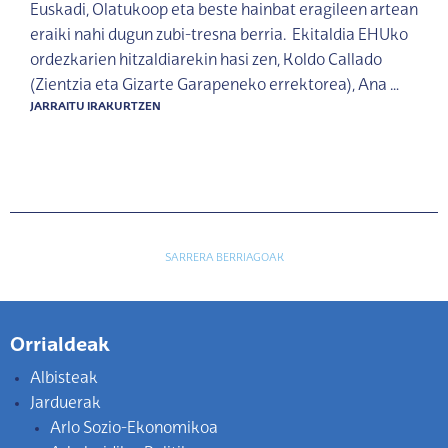
Euskadi, Olatukoop eta beste hainbat eragileen artean
eraiki nahi dugun zubi-tresna berria. Ekitaldia EHUko
ordezkarien hitzaldiarekin hasi zen, Koldo Callado
(Zientzia eta Gizarte Garapeneko errektorea), Ana …
JARRAITU IRAKURTZEN
Sarreren nabigazioa
SARRERA BERRIAGOAK
Orrialdeak
Albisteak
Jarduerak
Arlo Sozio-Ekonomikoa