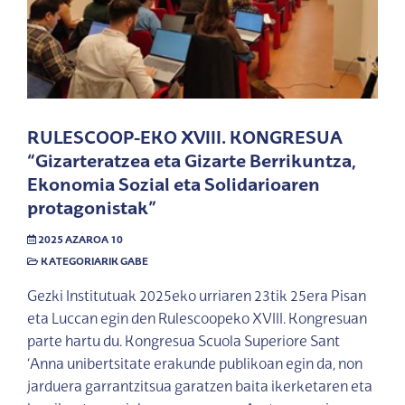
RULESCOOP-EKO XVIII. KONGRESUA
“Gizarteratzea eta Gizarte Berrikuntza,
Ekonomia Sozial eta Solidarioaren
protagonistak”
2025 AZAROA 10
KATEGORIARIK GABE
Gezki Institutuak 2025eko urriaren 23tik 25era Pisan
eta Luccan egin den Rulescoopeko XVIII. Kongresuan
parte hartu du. Kongresua Scuola Superiore Sant
‘Anna unibertsitate erakunde publikoan egin da, non
jarduera garrantzitsua garatzen baita ikerketaren eta