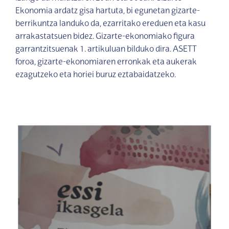
Ekonomia ardatz gisa hartuta, bi egunetan gizarte-
berrikuntza landuko da, ezarritako ereduen eta kasu
arrakastatsuen bidez. Gizarte-ekonomiako figura
garrantzitsuenak 1. artikuluan bilduko dira. ASETT
foroa, gizarte-ekonomiaren erronkak eta aukerak
ezagutzeko eta horiei buruz eztabaidatzeko.