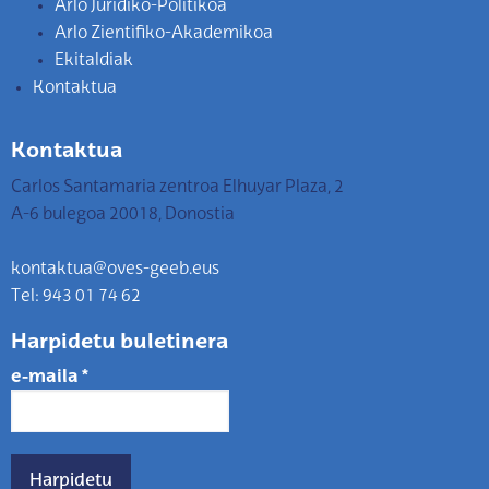
Arlo Juridiko-Politikoa
Arlo Zientifiko-Akademikoa
Ekitaldiak
Kontaktua
Kontaktua
Carlos Santamaria zentroa Elhuyar Plaza, 2
A-6 bulegoa 20018, Donostia
kontaktua@oves-geeb.eus
Tel: 943 01 74 62
Harpidetu buletinera
e-maila
*