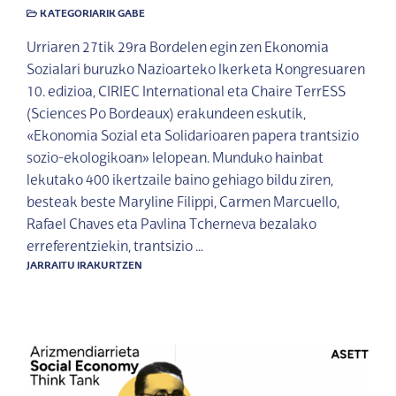
KATEGORIARIK GABE
Urriaren 27tik 29ra Bordelen egin zen Ekonomia
Sozialari buruzko Nazioarteko Ikerketa Kongresuaren
10. edizioa, CIRIEC International eta Chaire TerrESS
(Sciences Po Bordeaux) erakundeen eskutik,
«Ekonomia Sozial eta Solidarioaren papera trantsizio
sozio-ekologikoan» lelopean. Munduko hainbat
lekutako 400 ikertzaile baino gehiago bildu ziren,
besteak beste Maryline Filippi, Carmen Marcuello,
Rafael Chaves eta Pavlina Tcherneva bezalako
erreferentziekin, trantsizio …
JARRAITU IRAKURTZEN