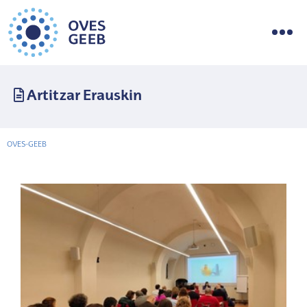
Artitzar Erauskin
OVES-GEEB