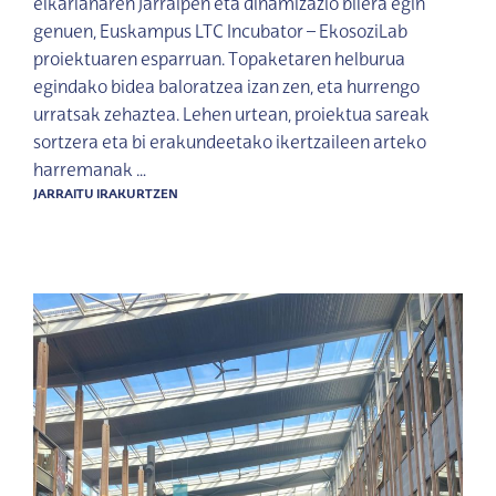
elkarlanaren jarraipen eta dinamizazio bilera egin
genuen, Euskampus LTC Incubator – EkosoziLab
proiektuaren esparruan. Topaketaren helburua
egindako bidea baloratzea izan zen, eta hurrengo
urratsak zehaztea. Lehen urtean, proiektua sareak
sortzera eta bi erakundeetako ikertzaileen arteko
harremanak …
JARRAITU IRAKURTZEN