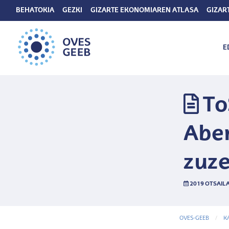
BEHATOKIA
GEZKI
GIZARTE EKONOMIAREN ATLASA
GIZAR
E
To
Abe
zuze
2019 OTSAILA
OVES-GEEB
K