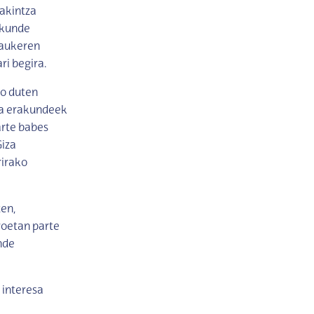
akintza
akunde
 aukeren
ri begira.
ko duten
eta erakundeek
arte babes
Giza
rirako
ten,
roetan parte
nde
 interesa