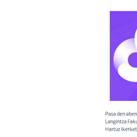
Pasa den aben
Langintza Faku
Hartuz ikerket