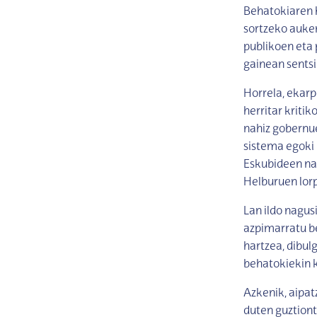
Behatokiaren 
sortzeko auker
publikoen eta 
gainean sentsi
Horrela, ekarp
herritar kriti
nahiz gobernu
sistema egoki 
Eskubideen na
Helburuen lor
Lan ildo nagus
azpimarratu be
hartzea, dibul
behatokiekin 
Azkenik, aipa
duten guztiont