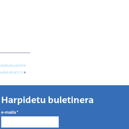
 SAREAN GIZARTE
»
ARIA REVES 15
Harpidetu buletinera
e-maila
*