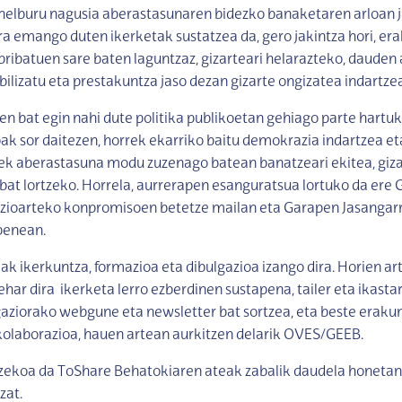
helburu nagusia aberastasunaren bidezko banaketaren arloan j
a emango duten ikerketak sustatzea da, gero jakintza hori, er
pribatuen sare baten laguntzaz, gizarteari helarazteko, dauden
bilizatu eta prestakuntza jaso dezan gizarte ongizatea indartzea
en bat egin nahi dute politika publikoetan gehiago parte hartu
koak sor daitezen, horrek ekarriko baitu demokrazia indartzea 
ek aberastasuna modu zuzenago batean banatzeari ekitea, giz
bat lortzeko. Horrela, aurrerapen esanguratsua lortuko da ere 
zioarteko konpromisoen betetze mailan eta Garapen Jasangar
penean.
iak ikerkuntza, formazioa eta dibulgazioa izango dira. Horien ar
har dira ikerketa lerro ezberdinen sustapena, tailer eta ikasta
gaziorako webgune eta newsletter bat sortzea, eta beste eraku
kolaborazioa, hauen artean aurkitzen delarik OVES/GEEB.
tzekoa da ToShare Behatokiaren ateak zabalik daudela honetan
zat.