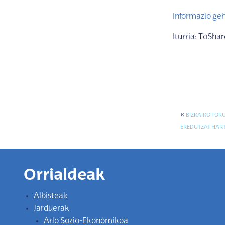
Informazio ge
Iturria: ToSha
«
BIZKAIKO FORU
EREDUTZAT HAR
Orrialdeak
Albisteak
Jarduerak
Arlo Sozio-Ekonomikoa