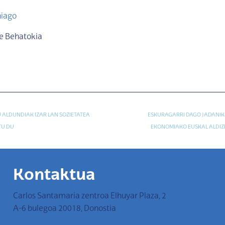
hiago
re Behatokia
 ALDUNDIAK IZAR LAN SOZIETATEA
ESKURAGARRI DAGO JADANIK
TU DU
EKONOMIAKO EUSKAL ALDIZK
Kontaktua
Carlos Santamaria zentroa Elhuyar Plaza, 2
A-6 bulegoa 20018, Donostia