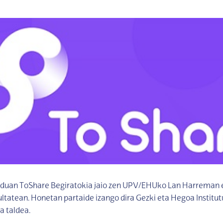
duan ToShare Begiratokia jaio zen UPV/EHUko Lan Harreman e
ltatean. Honetan partaide izango dira Gezki eta Hegoa Institut
a taldea.