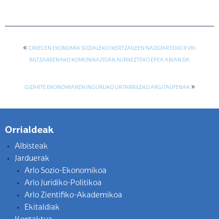
«
CIRIECEN EKONOMIA SOZIALEKO IKERTZAILEEN NAZIOARTEKO XVIII.
BILTZARRERAKO KOMUNIKAZIOAK AURKEZTEKO EPEA ABIAN DA
»
GIZARTE EKONOMIAREN INGURUKO URTARRILEKO ARGITALPENAK
Orrialdeak
Albisteak
Jarduerak
Arlo Sozio-Ekonomikoa
Arlo Juridiko-Politikoa
Arlo Zientifiko-Akademikoa
Ekitaldiak