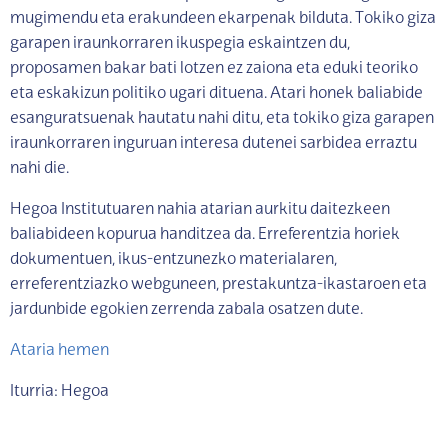
mugimendu eta erakundeen ekarpenak bilduta. Tokiko giza
garapen iraunkorraren ikuspegia eskaintzen du,
proposamen bakar bati lotzen ez zaiona eta eduki teoriko
eta eskakizun politiko ugari dituena. Atari honek baliabide
esanguratsuenak hautatu nahi ditu, eta tokiko giza garapen
iraunkorraren inguruan interesa dutenei sarbidea erraztu
nahi die.
Hegoa Institutuaren nahia atarian aurkitu daitezkeen
baliabideen kopurua handitzea da. Erreferentzia horiek
dokumentuen, ikus-entzunezko materialaren,
erreferentziazko webguneen, prestakuntza-ikastaroen eta
jardunbide egokien zerrenda zabala osatzen dute.
Ataria hemen
Iturria: Hegoa