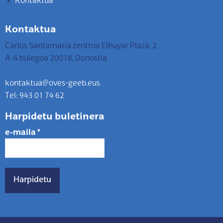
Kontaktua
Kontaktua
Carlos Santamaria zentroa Elhuyar Plaza, 2
A-6 bulegoa 20018, Donostia
kontaktua@oves-geeb.eus
Tel: 943 01 74 62
Harpidetu buletinera
e-maila
*