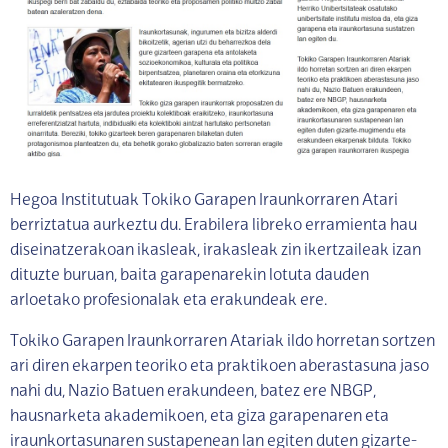
Hegoa Institutuak Tokiko Garapen Iraunkorraren Atari
berriztatua aurkeztu du. Erabilera libreko erramienta hau
diseinatzerakoan ikasleak, irakasleak zin ikertzaileak izan
dituzte buruan, baita garapenarekin lotuta dauden
arloetako profesionalak eta erakundeak ere.
Tokiko Garapen Iraunkorraren Atariak ildo horretan sortzen
ari diren ekarpen teoriko eta praktikoen aberastasuna jaso
nahi du, Nazio Batuen erakundeen, batez ere NBGP,
hausnarketa akademikoen, eta giza garapenaren eta
iraunkortasunaren sustapenean lan egiten duten gizarte-