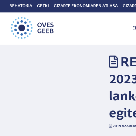
BEHATOKIA
GEZKI
GIZARTE EKONOMIAREN ATLASA
GIZAR
E
RE
2023
lank
egit
2019 AZAROA