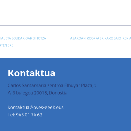
IAL ETA SOLIDARIOAK BIHOTZA
AZAROAN, KOOPFABRIKAKO SAIO IREKI
RTEN ERE
Kontaktua
Carlos Santamaria zentroa Elhuyar Plaza, 2
A-6 bulegoa 20018, Donostia
kontaktua@oves-geeb.eus
Tel: 943 01 74 62