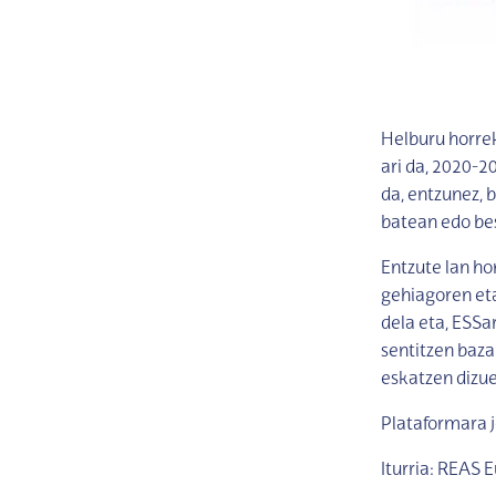
Helburu horrek
ari da, 2020-2
da, entzunez, 
batean edo bes
Entzute lan ho
gehiagoren eta
dela eta, ESSa
sentitzen baza
eskatzen dizu
Plataformara j
Iturria: REAS 