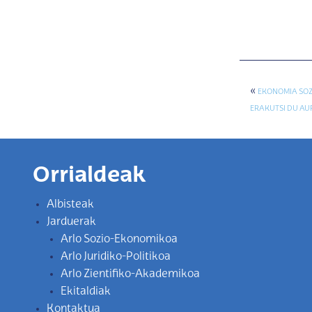
«
EKONOMIA SOZ
ERAKUTSI DU AU
Orrialdeak
Albisteak
Jarduerak
Arlo Sozio-Ekonomikoa
Arlo Juridiko-Politikoa
Arlo Zientifiko-Akademikoa
Ekitaldiak
Kontaktua