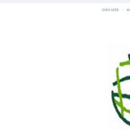
OVES-GEEB
K