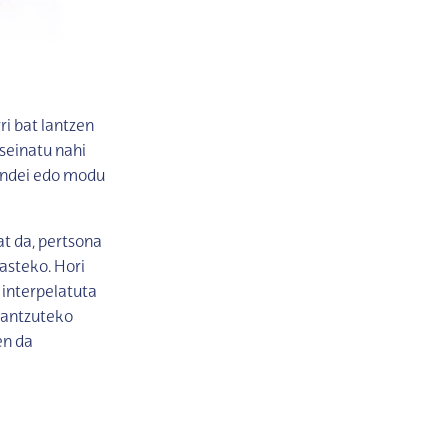
ri bat lantzen
seinatu nahi
kundei edo modu
at da, pertsona
asteko. Hori
interpelatuta
rantzuteko
en da