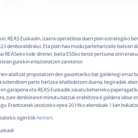
in, REAS Euskadin, izaera operatiboa duen plan estrategiko ber
023 denboraldirako. Eta plan hau modu partehartzaile batean di
bai REASeko kide direnei, baita ESSko beste pertsona zein era
tean gurekin erlazionatzen zaretenoi.
nen ataltzat proposatzen den gauzetariko bat galdetegi erraz b
 ezberdinen parte hartzea ahalbidetzen duena, begiradak aber
ren garapena eta REAS Euskadik jokatu beharreko paperagatik 
ra, zure denboraren minutu batzuk erabiltzea 6 galdera labur e
egu. Erantzunak jasotzeko epea 2019ko abenduak 13an bukatz
oateko, egin klik
hemen
.
Euskadi