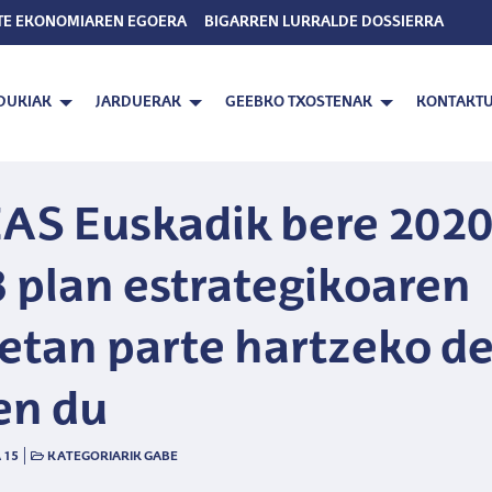
TE EKONOMIAREN EGOERA
BIGARREN LURRALDE DOSSIERRA
DUKIAK
JARDUERAK
GEEBKO TXOSTENAK
KONTAKT
AS Euskadik bere 2020
 plan estrategikoaren
etan parte hartzeko de
en du
|
 15
KATEGORIARIK GABE