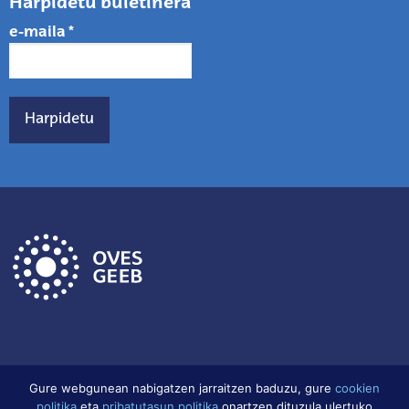
Harpidetu buletinera
e-maila
*
Gure webgunean nabigatzen jarraitzen baduzu, gure
cookien
politika
eta
pribatutasun politika
onartzen dituzula ulertuko