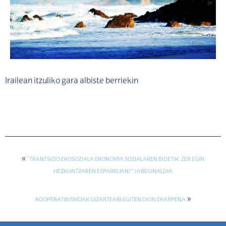
Irailean itzuliko gara albiste berriekin
«
“TRANTSIZIO EKOSOZIALA EKONOMIA SOZIALAREN BIDETIK: ZER EGIN
HEZKUNTZAREN ESPARRUAN?” JARDUNALDIA
»
KOOPERATIBISMOAK GIZARTEARI EGITEN DION EKARPENA