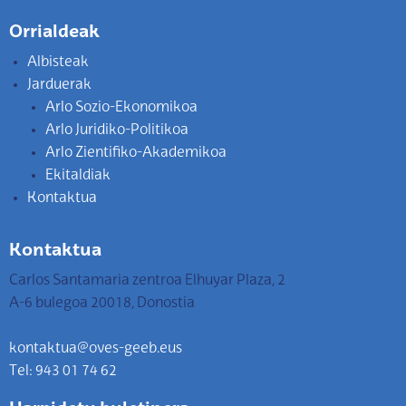
Orrialdeak
Albisteak
Jarduerak
Arlo Sozio-Ekonomikoa
Arlo Juridiko-Politikoa
Arlo Zientifiko-Akademikoa
Ekitaldiak
Kontaktua
Kontaktua
Carlos Santamaria zentroa Elhuyar Plaza, 2
A-6 bulegoa 20018, Donostia
kontaktua@oves-geeb.eus
Tel: 943 01 74 62