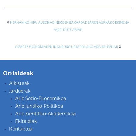
«
HERNANIKO HIRU AUZOK ADINEKOEN BAKARDADEAREN AURKAKO EKIMENA
JARRI DUTE ABIAN
»
GIZARTE EKONOMIAREN INGURUKO URTARRILAKO ARGITALPENAK
Orrialdeak
Albisteak
Jarduerak
Arlo Sozio-Ekonomikoa
Arlo Juridiko-Politikoa
Arlo Zientifiko-Akademikoa
Ekitaldiak
Kontaktua