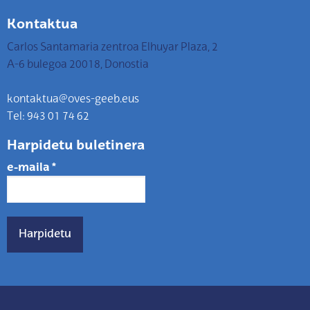
Kontaktua
Carlos Santamaria zentroa Elhuyar Plaza, 2
A-6 bulegoa 20018, Donostia
kontaktua@oves-geeb.eus
Tel: 943 01 74 62
Harpidetu buletinera
e-maila
*