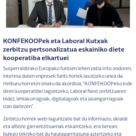
KONFEKOOPek eta Laboral Kutxak
zerbitzu pertsonalizatua eskainiko diete
kooperatiba elkartuei
Susperraldirako Europako funtsen lehen zatia iritsi ondoren,
interesa duten enpresek funts horiek jasotzeko unea da.
Helburu horrekin sinatu da akordioa, “KONFEKOOPeko kide
diren kooperatibei laguntzeko, Laboral Next zerbitzuaren
bidez, lehiakorragoak, digitalagoak eta jasangarriagoak
izan daitezen”.
Zerbitzu horrek web-laguntzaile bat du informazio, deialdi
eta albiste garrantzitsuenak eskaintzeko; era berean,
bulego tekniko bat du hautagarritasuna aztertzeko eta