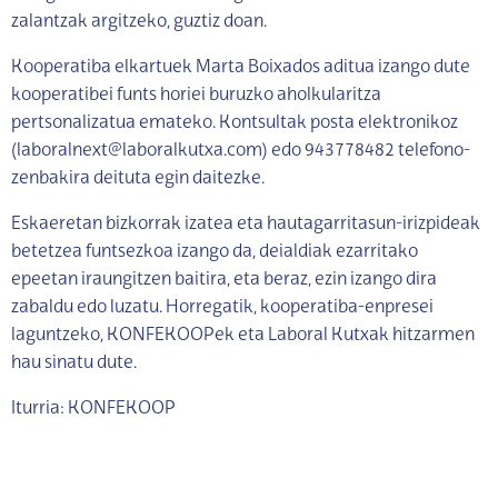
zalantzak argitzeko, guztiz doan.
Kooperatiba elkartuek Marta Boixados aditua izango dute
kooperatibei funts horiei buruzko aholkularitza
pertsonalizatua emateko. Kontsultak posta elektronikoz
(laboralnext@laboralkutxa.com) edo 943778482 telefono-
zenbakira deituta egin daitezke.
Eskaeretan bizkorrak izatea eta hautagarritasun-irizpideak
betetzea funtsezkoa izango da, deialdiak ezarritako
epeetan iraungitzen baitira, eta beraz, ezin izango dira
zabaldu edo luzatu. Horregatik, kooperatiba-enpresei
laguntzeko, KONFEKOOPek eta Laboral Kutxak hitzarmen
hau sinatu dute.
Iturria: KONFEKOOP