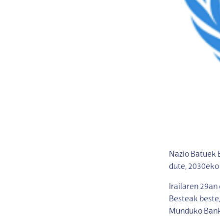
Nazio Batuek E
dute, 2030eko 
Irailaren 29an
Besteak beste,
Munduko Banku