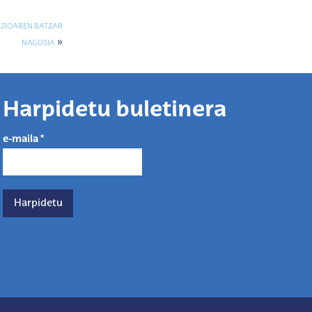
ZIOAREN BATZAR
»
NAGUSIA
Harpidetu buletinera
e-maila
*