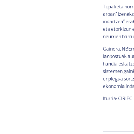
Topaketa horre
aroan” izeneko
indartzea” era
eta etorkizun 
neurrien barru
Gainera, NBEr
lanpostuak aur
handia eskatze
sistemen gaink
enplegua sortz
ekonomia inda
Iturria: CIRIEC