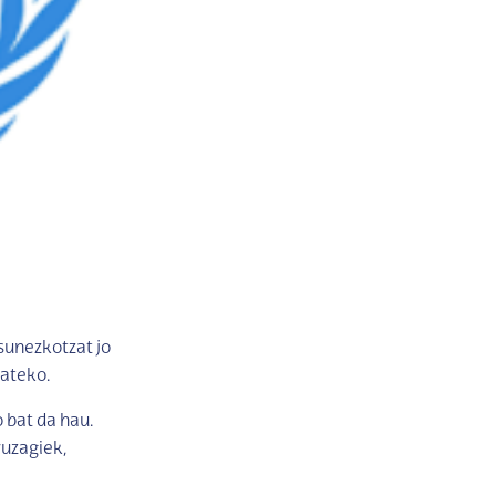
sunezkotzat jo
ateko.
 bat da hau.
ruzagiek,