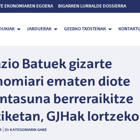
TE EKONOMIAREN EGOERA
BIGARREN LURRALDE DOSSIERRA
DUKIAK
JARDUERAK
GEEBKO TXOSTENAK
KONTAKT
zio Batuek gizarte
omiari ematen diote
ntasuna berreraikitze
tiketan, GJHak lortzeko
|
5
KATEGORIARIK GABE