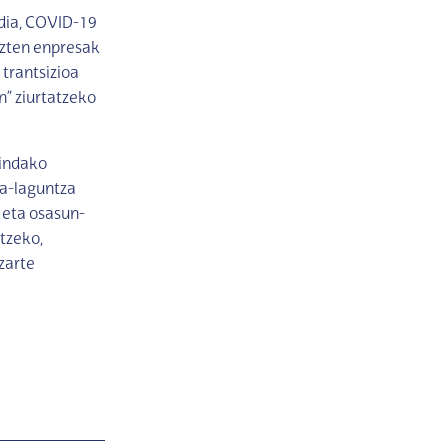
dia, COVID-19
uzten enpresak
 trantsizioa
n” ziurtatzeko
indako
za-laguntza
 eta osasun-
atzeko,
zarte