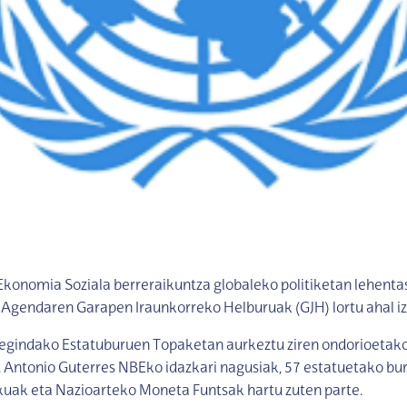
konomia Soziala berreraikuntza globaleko politiketan lehenta
Agendaren Garapen Iraunkorreko Helburuak (GJH) lortu ahal iz
 egindako Estatuburuen Topaketan aurkeztu ziren ondorioetako
 Antonio Guterres NBEko idazkari nagusiak, 57 estatuetako bu
ak eta Nazioarteko Moneta Funtsak hartu zuten parte.