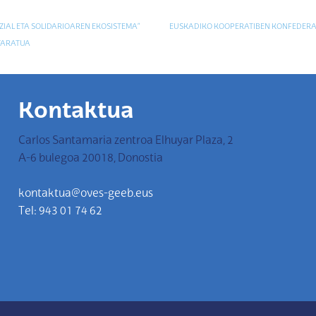
IAL ETA SOLIDARIOAREN EKOSISTEMA”
EUSKADIKO KOOPERATIBEN KONFEDERA
TARATUA
Kontaktua
Carlos Santamaria zentroa Elhuyar Plaza, 2
A-6 bulegoa 20018, Donostia
kontaktua@oves-geeb.eus
Tel: 943 01 74 62