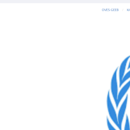
OVES-GEEB
K