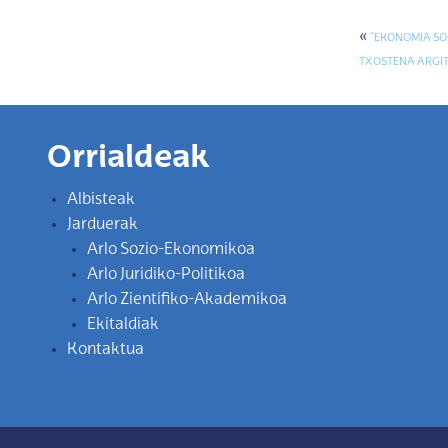
«
“EKONOMIA SOZ
TXOSTENA ARGI
Orrialdeak
Albisteak
Jarduerak
Arlo Sozio-Ekonomikoa
Arlo Juridiko-Politikoa
Arlo Zientifiko-Akademikoa
Ekitaldiak
Kontaktua