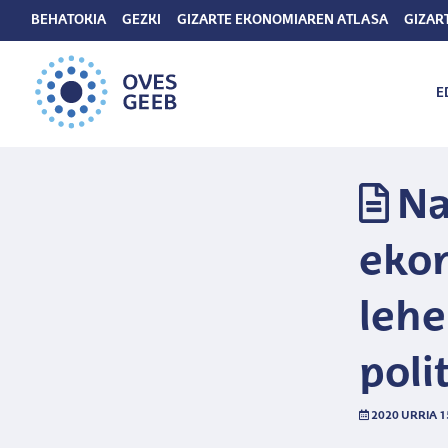
BEHATOKIA
GEZKI
GIZARTE EKONOMIAREN ATLASA
GIZAR
E
Na
ekon
lehe
poli
2020 URRIA 1