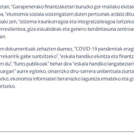
tan, “Garapenerako finantzaketari buruzko goi-mailako ekital
a, “ekonomia soziala sostengatzen duten pertsonak ardatz dit
baki zen, “sistema iraunkorragoa eta integratzaileagoa lortzeko
erresilientea, giza eskubideak eta genero-berdintasuna zentroa
an.
en dokumentuak zehazten duenez, “COVID-19 pandemiak erag
rekaririk gabe suntsitzeko”, “eskala handiko ekintza eta finant
n du”, “funts publikoak” behar dira “eskala handiko langabeziari
argari” aurre egiteko, oinarrizko diru-sarrera unibertsala ziurt
eko, ekonomia informalari berariazko laguntza emateko eta gi
rtzeko.