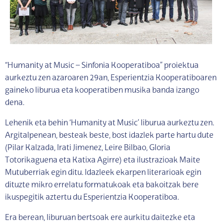
“Humanity at Music – Sinfonia Kooperatiboa” proiektua
aurkeztu zen azaroaren 29an, Esperientzia Kooperatiboaren
gaineko liburua eta kooperatiben musika banda izango
dena.
Lehenik eta behin ‘Humanity at Music’ liburua aurkeztu zen.
Argitalpenean, besteak beste, bost idazlek parte hartu dute
(Pilar Kalzada, Irati Jimenez, Leire Bilbao, Gloria
Totorikaguena eta Katixa Agirre) eta ilustrazioak Maite
Mutuberriak egin ditu. Idazleek ekarpen literarioak egin
dituzte mikro errelatu formatukoak eta bakoitzak bere
ikuspegitik aztertu du Esperientzia Kooperatiboa.
Era berean, liburuan bertsoak ere aurkitu daitezke eta