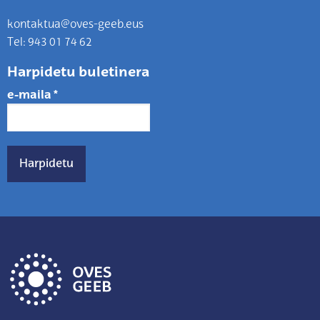
kontaktua@oves-geeb.eus
Tel: 943 01 74 62
Harpidetu buletinera
e-maila
*