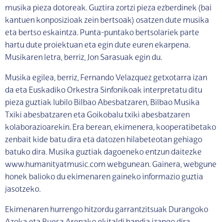
musika pieza dotoreak. Guztira zortzi pieza ezberdinek (bai
kantuen konposizioak zein bertsoak) osatzen dute musika
eta bertso eskaintza. Punta-puntako bertsolariek parte
hartu dute proiektuan eta egin dute euren ekarpena.
Musikaren letra, berriz, Jon Sarasuak egin du.
Musika egilea, berriz, Fernando Velazquez getxotarra izan
da eta Euskadiko Orkestra Sinfonikoak interpretatu ditu
pieza guztiak Iubilo Bilbao Abesbatzaren, Bilbao Musika
Txiki abesbatzaren eta Goikobalu txiki abesbatzaren
kolaborazioarekin. Era berean, ekimenera, kooperatibetako
zenbait kide batu dira eta datozen hilabeteotan gehiago
batuko dira. Musika guztiak dagoeneko entzun daitezke
www.humanityatmusic.com webgunean. Gainera, webgune
honek balioko du ekimenaren gaineko informazio guztia
jasotzeko.
Ekimenaren hurrengo hitzordu garrantzitsuak Durangoko