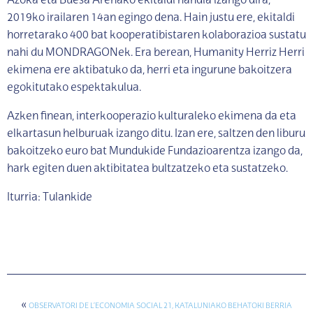
Azoka eta Buesa Arenako ekitaldi handia izango dira,
2019ko irailaren 14an egingo dena. Hain justu ere, ekitaldi
horretarako 400 bat kooperatibistaren kolaborazioa sustatu
nahi du MONDRAGONek. Era berean, Humanity Herriz Herri
ekimena ere aktibatuko da, herri eta ingurune bakoitzera
egokitutako espektakulua.
Azken finean, interkooperazio kulturaleko ekimena da eta
elkartasun helburuak izango ditu. Izan ere, saltzen den liburu
bakoitzeko euro bat Mundukide Fundazioarentza izango da,
hark egiten duen aktibitatea bultzatzeko eta sustatzeko.
Iturria: Tulankide
«
OBSERVATORI DE L’ECONOMIA SOCIAL 21, KATALUNIAKO BEHATOKI BERRIA